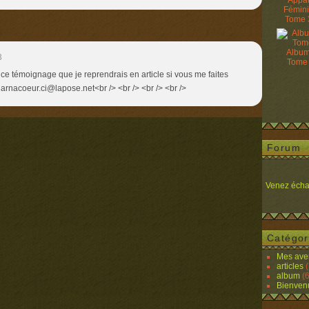
Appâ
Fémin
Tome 
Album
3
Tome
r ce témoignage que je reprendrais en article si vous me faites
r arnacoeur.ci@lapose.net<br /> <br /> <br /> <br />
Forum
Venez écha
Catégor
Mes ave
articles
(
album
(6
Bienven