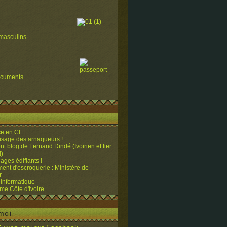
masculins
ocuments
e en CI
visage des arnaqueurs !
ent blog de Fernand Dindé (Ivoirien et fier
!)
ges édifiants !
ent d'escroquerie : Ministère de
r
 informatique
me Côte d'Ivoire
moi