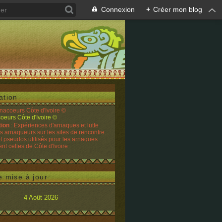
Connexion
+
Créer mon blog
ation
rnacoeurs Côte d'Ivoire ©
tion
: Expériences d'arnaques et lutte
es arnaqueurs sur les sites de rencontre.
t pseudos utilisés pour les arnaques
t celles de Côte d'Ivoire
e mise à jour
4 Août 2026