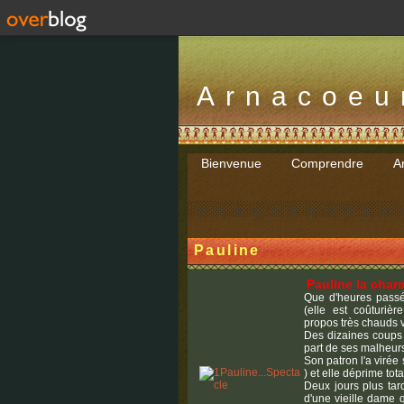
Arnacoeu
Bienvenue
Comprendre
Ar
Pauline
Pauline la char
Que d'heures passé
(elle est coûturi
propos très chauds v
Des dizaines coups 
part de ses malheur
Son patron l'a viré
) et elle déprime tot
Deux jours plus tar
d'une vieille dame 