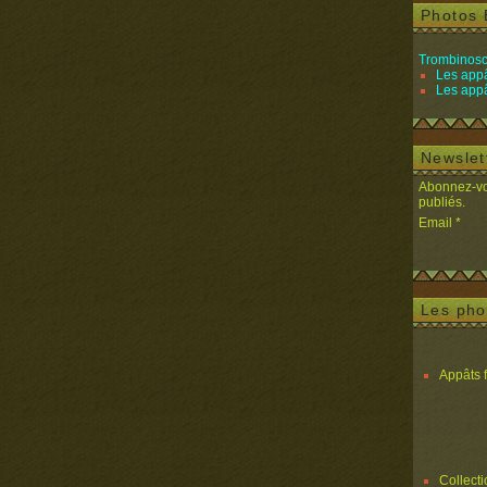
Photos 
Trombinosc
Les appâ
Les appâ
Newslet
Abonnez-vou
publiés.
Email
Les pho
Appâts 
Collect