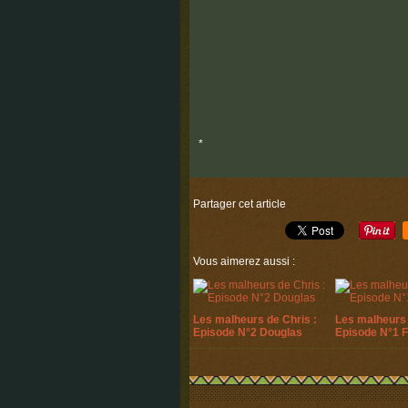
*
Partager cet article
Vous aimerez aussi :
Les malheurs de Chris :
Les malheurs 
Episode N°2 Douglas
Episode N°1 