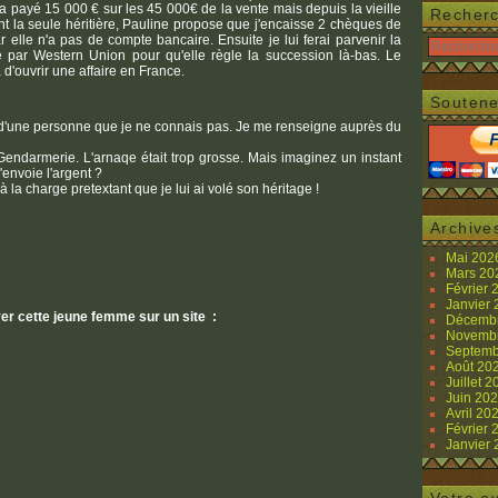
s a payé 15 000 € sur les 45 000€ de la vente mais depuis la vieille
Recher
nt la seule héritière, Pauline propose que j'encaisse 2 chèques de
 elle n'a pas de compte bancaire. Ensuite je lui ferai parvenir la
 par Western Union pour qu'elle règle la succession là-bas. Le
 d'ouvrir une affaire en France.
Soutene
d'une personne que je ne connais pas. Je me renseigne auprès du
endarmerie. L'arnaqe était trop grosse. Mais imaginez un instant
'envoie l'argent ?
à la charge pretextant que je lui ai volé son héritage !
Archive
Mai 20
Mars 2
Février
Janvier
ver cette jeune femme sur un site :
Décemb
Novemb
Septemb
Août 20
Juillet 
Juin 20
Avril 20
Février
Janvier