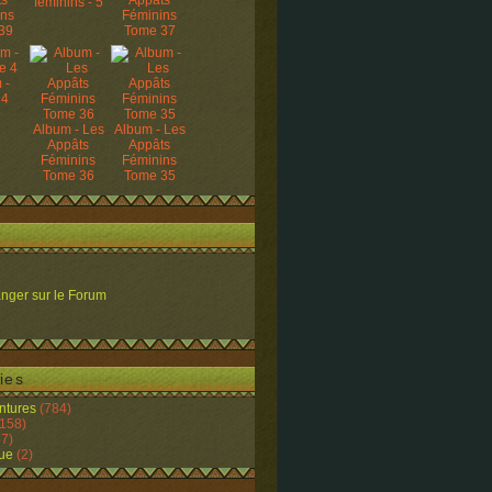
ts
Appâts
féminins - 5
ins
Féminins
39
Tome 37
 -
 4
Album - Les
Album - Les
Appâts
Appâts
Féminins
Féminins
Tome 36
Tome 35
nger sur le Forum
ies
ntures
(784)
158)
7)
ue
(2)