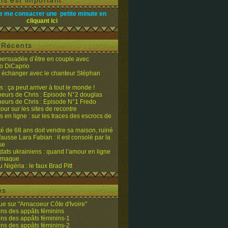
is est important
e me consacrer une petite minute en
cliquant ici
s Récents
 persuadée d’être en couple avec
o DiCaprio
it échanger avec le chanteur Stéphan
 : ça peut arriver à tout le monde !
eurs de Chris : Episode N°2 douglas
eurs de Chris : Episode N°1 Fredo
tour sur les sites de recontre
 en ligne : sur les traces des escrocs de
ité de 68 ans doit vendre sa maison, ruiné
fausse Lara Fabian : il est consolé par la
se
dats ukrainiens : quand l’amour en ligne
’arnaque
du Nigéria : le faux Brad Pitt
es
e sur "Arnacoeur Côte d'Ivoire"
ons des appâts féminins
ons des appâts féminins-1
ons des appâts féminins-2