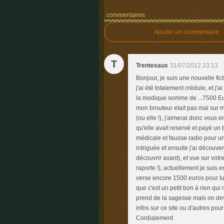
commentaires
Ajouter un commentaire
T
Trentesaux
31/07/2012 23:13
Bonjour, je suis une nouvelle fi
j'ai été totalement crédule, et j'
la modique somme de ...7500 Euro
mon brouteur etait pas mal sur ms
(ou elle !), j'aimerai donc vous
qu'elle avait reservé et payé un bi
médicale et fausse radio pour un
intriguée et ensuite j'ai découve
découvrir avant), et vue sur votre 
raporte !), actuellement je suis 
verse encore 1500 euros pour lui 
que c'est un petit bon à rien qu
prend de la sagesse mais on dev
infos sur ce site ou d'autres pou
Cordialement