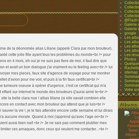
Collecti
Collecti
Collecti
Collecti
@Flash 
Galerie
Galerie
google
Les albu
Les albu
Les albu
ctime de la déonomée alias Liliane (appelé Clara par mon brouteur),
Les alb
ai aidé cette jolie fille ayant tous les problèmes du monde<br /> pour
Les résu
Photos
s en 4 mois, eh oui je ne suis pas fiere de moi, il faut dire que
Quelque
n et avait un bon dialogue j'ai vraiment eu le feeling avec<br /> lui
Rachell
sitemap
 envoyer mes pieces, faux site d'agence de voyage pour me montrer
Sommaire
llet d'avion pour me voir, et puis à la fin faux certificat<br />
Sommaire
Sommaire
e tumeure oseuse à opérer d'urgence, c'est ce certificat qui m'a
Votre avi
rt effaré sur internet le monde des brouteurs (j'aurai aimé le<br />
site la belle clara nue ! allias liliane (si elle savait combien elle
encore en contact avec mon brouteur qui attend que je luis<br />
Albums 
sauver la vie !, je le fais attendre encore cette semaine et lui dirais
i n'a aucune morale. Quand à moi j'apprend qu'avec l'age on<br />
ient aussi bien naif.<br /> Je ne sais pas comment plublier mes
r limiter ces arnaques, donc ceux qui veulent me contacter...<br />
Album -