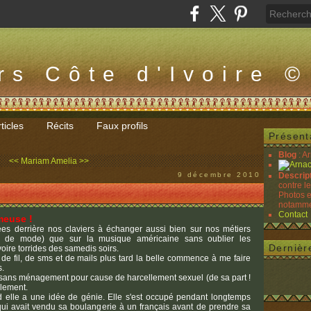
rs Côte d'Ivoire ©
ticles
Récits
Faux profils
Présent
Blog
: A
<< Mariam
Amelia >>
9 décembre 2010
Descrip
contre l
Photos e
notammen
Contact
meuse !
es derrière nos claviers à échanger aussi bien sur nos métiers
ère de mode) que sur la musique américaine sans oublier les
Dernièr
oire torrides des samedis soirs.
de fil, de sms et de mails plus tard la belle commence à me faire
s.
e sans ménagement pour cause de harcellement sexuel (de sa part !
alement.
d elle a une idée de génie. Elle s'est occupé pendant longtemps
qui avait vendu sa boulangerie à un français avant de prendre sa