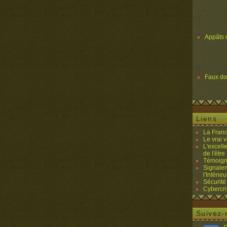
Appâts 
Faux d
Liens
La Franc
Le vrai 
L'excell
de l'être 
Témoigna
Signalem
l'Intérieu
Sécurité
Cybercri
Suivez-