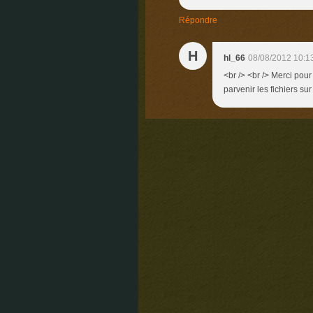
Répondre
H
hl_66
08/08/2012 10:1
<br /> <br /> Merci pou
parvenir les fichiers su