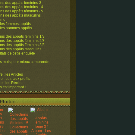
ons des appâts féminins-3
ons des appâts féminins - 4
ons des appâts féminins - 5
ons des appâts masculins
info
 des femmes appâts
 des hommes appâts
ms des appâts féminins 1/3
ms des appâts féminins 2/3
ms des appâts féminins 3/3
ums des appâts masculins
ltats de cette enquête
s mots pour mieux comprendre :
e
 : les Articles
 : Les faux profils
 : les Récits
s est important !
Photos
Collections
 Les
Album - Les
des appâts