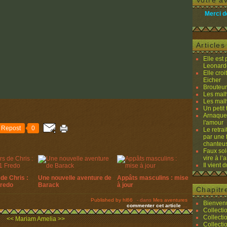
Votre av
Merci d
Article
Elle est
Leonard
Elle cro
Eicher
Brouteurs
Les malh
Les malh
Un petit 
Arnaques
l'amour
Repost
0
Le retra
par une 
chanteu
Faux sol
vire à l
Il vient 
de Chris :
Une nouvelle aventure de
Appâts masculins : mise
Fredo
Barack
à jour
Chapitr
Published by hl66
-
dans
Mes aventures
Bienvenu
commenter cet article
…
Collecti
Collecti
<< Mariam
Amelia >>
Collecti