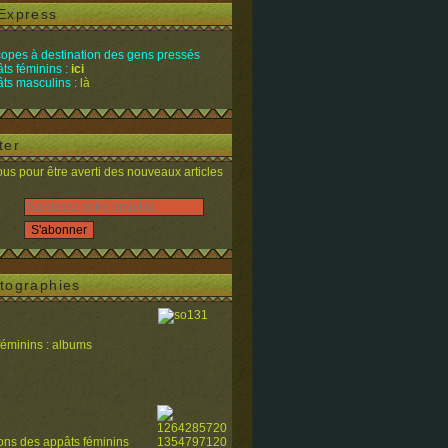
Express
opes à destination des gens pressés
ts féminins :
ici
ts masculins :
là
ter
s pour être averti des nouveaux articles
tographies
féminins : albums
ions des appâts féminins