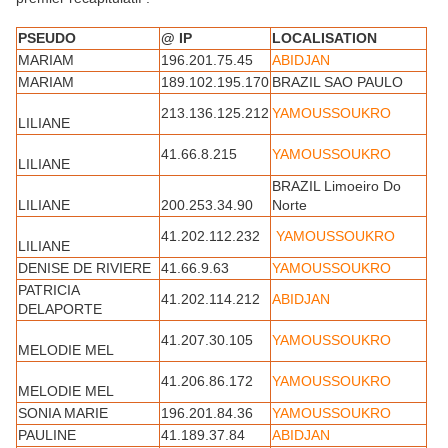
PSEUDO
@ IP
LOCALISATION
MARIAM
196.201.75.45
ABIDJAN
MARIAM
189.102.195.170
BRAZIL SAO PAULO
213.136.125.212
YAMOUSSOUKRO
LILIANE
41.66.8.215
YAMOUSSOUKRO
LILIANE
BRAZIL Limoeiro Do
LILIANE
200.253.34.90
Norte
41.202.112.232
YAMOUSSOUKRO
LILIANE
DENISE DE RIVIERE
41.66.9.63
YAMOUSSOUKRO
PATRICIA
41.202.114.212
ABIDJAN
DELAPORTE
41.207.30.105
YAMOUSSOUKRO
MELODIE MEL
41.206.86.172
YAMOUSSOUKRO
MELODIE MEL
SONIA MARIE
196.201.84.36
YAMOUSSOUKRO
PAULINE
41.189.37.84
ABIDJAN