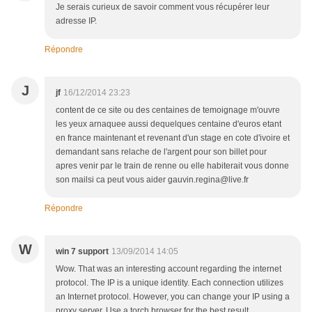
Je serais curieux de savoir comment vous récupérer leur
adresse IP.
Répondre
J
jf
16/12/2014 23:23
content de ce site ou des centaines de temoignage m'ouvre
les yeux arnaquee aussi dequelques centaine d'euros etant
en france maintenant et revenant d'un stage en cote d'ivoire et
demandant sans relache de l'argent pour son billet pour
apres venir par le train de renne ou elle habiterait vous donne
son mailsi ca peut vous aider gauvin.regina@live.fr
Répondre
W
win 7 support
13/09/2014 14:05
Wow. That was an interesting account regarding the internet
protocol. The IP is a unique identity. Each connection utilizes
an Internet protocol. However, you can change your IP using a
proxy server. Use a torch browser for the best result.