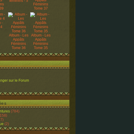
ts
Appâts
féminins - 5
ins
Féminins
39
Tome 37
 -
 4
Album - Les
Album - Les
Appâts
Appâts
Féminins
Féminins
Tome 36
Tome 35
nger sur le Forum
ies
ntures
(784)
158)
7)
ue
(2)