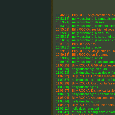
10:46:58] Billy ROCKA: çà commence bien
10:53:18] nelly duschang: je rangeais d
10:53:21] nelly duschang: desolé
10:53:30] nelly duschang: comment alle
10:55:02] Billy ROCKA: très bien et vous
10:55:46] nelly duschang: bien aussi
10:55:51] nelly duschang: je suis origina
10:56:02] nelly duschang: je reside en co
10:57:08] Billy ROCKA: OK
10:58:35] nelly duschang: et toi
10:59:03] Billy ROCKA: Moi je suis en Fr
10:59:13] Billy ROCKA: en Bretagne !
10:59:19] nelly duschang: ah ok
10:59:35] nelly duschang: tu as quel age
11:00:25] Billy ROCKA: G 59 et toi j'espèr
11:01:50] nelly duschang: jen ai 38
11:01:53] nelly duschang: tu as des enfa
11:02:22] Billy ROCKA: G 2 filles mais ell
11:02:57] nelly duschang: moi jai une fill
11:03:29] Billy ROCKA: Oui g vu tu l'as écr
11:03:38] nelly duschang: ok
11:03:57] Billy ROCKA: Dis moi çà fait lon
11:04:27] nelly duschang: oui depuis sa
11:05:04] Billy ROCKA: Ah bon comment çà 
11:05:14] nelly duschang: oui
11:05:37] Billy ROCKA: Tu as une photo de
11:06:11] nelly duschang: oui
11:06:42] *** nelly duschang envoie ciara