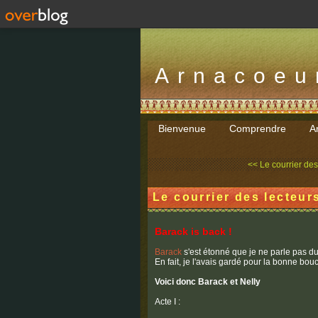
Arnacoeu
Bienvenue
Comprendre
Ar
<< Le courrier des 
Le courrier des lecteurs
Barack is back !
Barack
s'est étonné que je ne parle pas du
En fait, je l'avais gardé pour la bonne bou
Voici donc Barack et Nelly
Acte I :