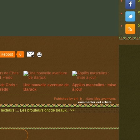
S
S
S
Repost
0
de Chris :
Une nouvelle aventure de
Appâts masculins : mise
Fredo
Barack
à jour
Published by bhl_fr
-
dans
Mes aventures
commenter cet article
…
lecteurs :...
Les brouteurs ont de beaux... >>