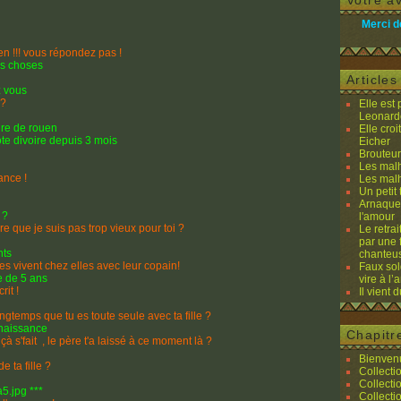
Votre av
Merci d
 !!! vous répondez pas !
es choses
Article
z vous
 ?
Elle est
Leonard
ire de rouen
Elle cro
te divoire depuis 3 mois
Eicher
Brouteurs
Les malh
ance !
Les malh
Un petit 
Arnaques
 ?
l'amour
e que je suis pas trop vieux pour toi ?
Le retra
par une 
nts
chanteu
es vivent chez elles avec leur copain!
Faux sol
e de 5 ans
vire à l
it !
Il vient 
gtemps que tu es toute seule avec ta fille ?
 naissance
Chapitr
s'fait , le père t'a laissé à ce moment là ?
Bienvenu
 ta fille ?
Collecti
Collecti
5.jpg ***
Collecti