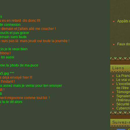
as
es en retard dis donc !!!!
Appâts 
 de connexion
 demain et j'allais allé me coucher !
oucis et pas grave
emain sans faute
uis pas là mais jeudi oui toute la journée !
Faux d
s je le veux bien
bisou !
toi aussi
voie la photo de ma puce
Liens
5.jpg ***
La Franc
 déjà envoyé hier !!!
Le vrai 
'instant !
L'excell
s assez mais je verrai pour ten envoyer
de l'être 
i !
Témoigna
di
Signalem
iment mignonne comme tout toi !
l'Intérieu
tu le dit alors
Sécurité
!
Cybercri
Suivez-