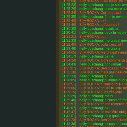
11:25:04] Billy ROCKA: et du coup t'es re
11:25:23] nelly duschang: non je suis ave
11:25:29] nelly duschang: et ma mere au
11:25:34] Billy ROCKA: Oui biensur !
11:25:35] nelly duschang: 2mn je revien
11:25:40] Billy ROCKA: ok !
11:25:46] Billy ROCKA: je t'attends !
11:30:30] nelly duschang: je suis la
11:30:41] nelly duschang: peux tu mettre u
11:31:21] Billy ROCKA: oui!
11:31:33] nelly duschang: merci cest gent
11:32:40] Billy ROCKA: voilà c'est fait !
11:33:49] nelly duschang: merci jolie
11:34:05] Billy ROCKA: Merci c'est sympa
11:34:17] nelly duschang: de rien
11:34:24] Billy ROCKA: alors comme çà t
11:34:43] nelly duschang: non jamais
11:35:07] Billy ROCKA: Ben t pas comme 
11:35:20] Billy ROCKA: mais pas beauco
11:35:33] nelly duschang: ah ok
11:38:05] nelly duschang: tu aimes quoi d
11:38:51] Billy ROCKA: tu sais quoi Nel
11:39:06] Billy ROCKA: ont dû te l'dire m
11:39:15] Billy ROCKA: tu es très jolie !
11:39:29] nelly duschang: merci
11:39:48] nelly duschang: a cause de mo
11:39:57] Billy ROCKA: ne me remercie pa
11:40:07] nelly duschang: ok
11:42:47] Billy ROCKA: Je vais être obligé 
11:43:01] nelly duschang: ok a quelle he
11:43:23] Billy ROCKA: Ben 22h de france
11:43:36] nelly duschang: ok pas de sou