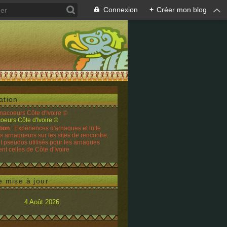
Connexion
+
Créer mon blog
ation
rnacoeurs Côte d'Ivoire ©
tion
: Expériences d'arnaques et lutte
es arnaqueurs sur les sites de rencontre.
t pseudos utilisés pour les arnaques
t celles de Côte d'Ivoire
e mise à jour
4 Août 2026