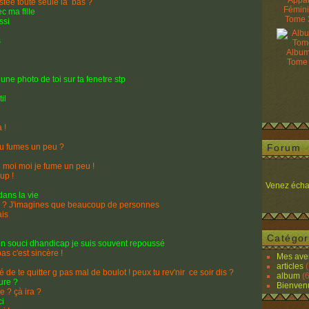
Appâ
stée toute seule là bas ?
Fémin
c ma fille
Tome 
ssi
s
Album
Tome
ne photo de toi sur ta fenetre stp
il
 !
u fumes un peu ?
Forum
moi moi je fume un peu !
up !
Venez écha
ans la vie
ly ? J'imagines que beaucoup de personnes
ais
Catégor
n souci dhandicap je suis souvent repoussé
s c'est sincère !
Mes ave
articles
(
de te quitter g pas mal de boulot ! peux tu rev'nir ce soir dis ?
album
(6
ure ?
Bienven
 ? çà ira ?
ci