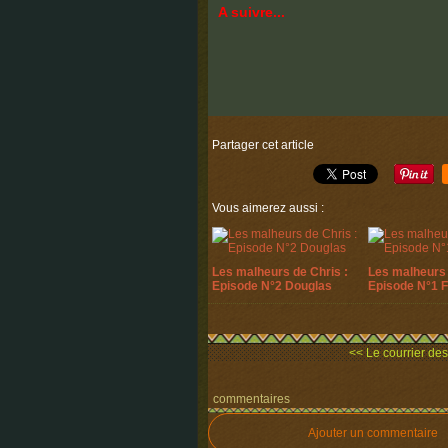
A suivre...
Partager cet article
Vous aimerez aussi :
Les malheurs de Chris :
Les malheurs 
Episode N°2 Douglas
Episode N°1 
<< Le courrier des 
commentaires
Ajouter un commentaire