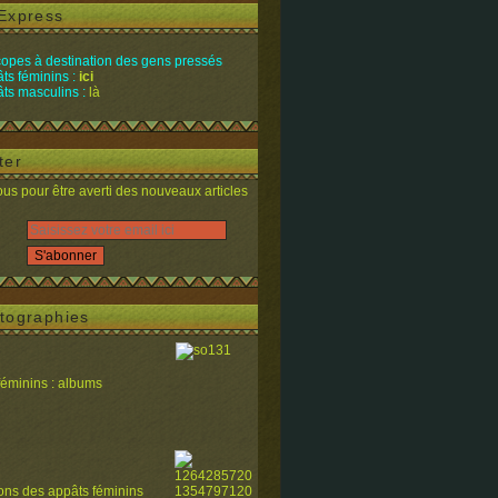
Express
opes à destination des gens pressés
ts féminins :
ici
ts masculins :
là
ter
s pour être averti des nouveaux articles
tographies
féminins : albums
ions des appâts féminins