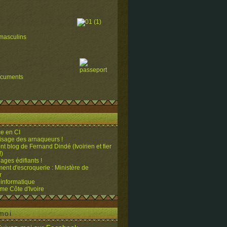
masculins
ocuments
e en CI
visage des arnaqueurs !
ent blog de Fernand Dindé (Ivoirien et fier
!)
ges édifiants !
ent d'escroquerie : Ministère de
r
 informatique
me Côte d'Ivoire
moi