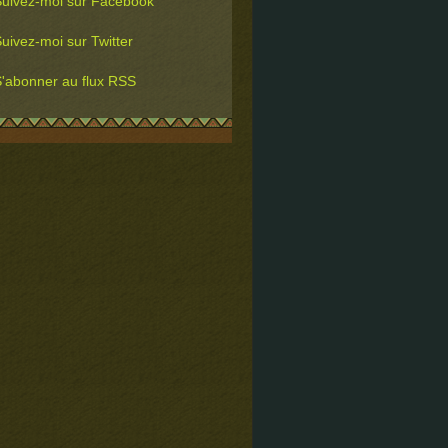
uivez-moi sur Facebook
uivez-moi sur Twitter
'abonner au flux RSS