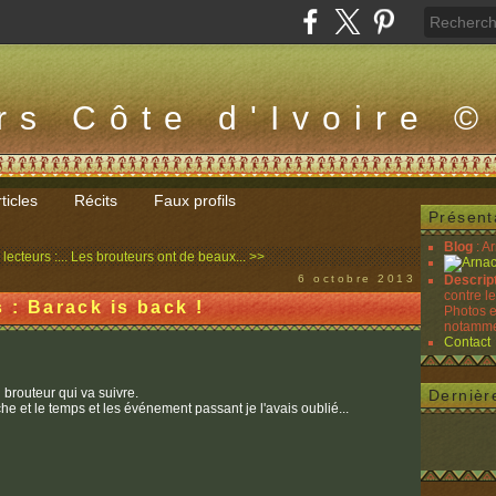
rs Côte d'Ivoire ©
ticles
Récits
Faux profils
Présent
Blog
: A
lecteurs :...
Les brouteurs ont de beaux... >>
6 octobre 2013
Descrip
contre l
 : Barack is back !
Photos e
notammen
Contact
 brouteur qui va suivre.
Dernièr
che et le temps et les événement passant je l'avais oublié...