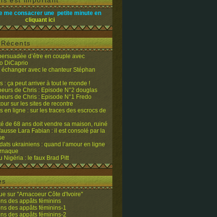
is est important
e me consacrer une petite minute en
cliquant ici
s Récents
 persuadée d’être en couple avec
o DiCaprio
it échanger avec le chanteur Stéphan
 : ça peut arriver à tout le monde !
eurs de Chris : Episode N°2 douglas
eurs de Chris : Episode N°1 Fredo
tour sur les sites de recontre
 en ligne : sur les traces des escrocs de
ité de 68 ans doit vendre sa maison, ruiné
fausse Lara Fabian : il est consolé par la
se
dats ukrainiens : quand l’amour en ligne
’arnaque
du Nigéria : le faux Brad Pitt
es
e sur "Arnacoeur Côte d'Ivoire"
ons des appâts féminins
ons des appâts féminins-1
ons des appâts féminins-2