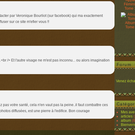
Appâ
Fémin
Tome 
ntacter par Veronique Bourliot (sur facebook) qui ma exactement
fuser sur ce site m'efier vous !!
Album
Tome
<br /> Et l'autre visage ne m'est pas inconnu... ou alors imagination
Forum
Venez écha
Catégor
 pas votre santé, cela n'en vaut pas la peine..il faut combattre ces
hotos diffusées, est une pierre à l'edifice. Bon courage
Mes ave
articles
(
album
(6
Bienven