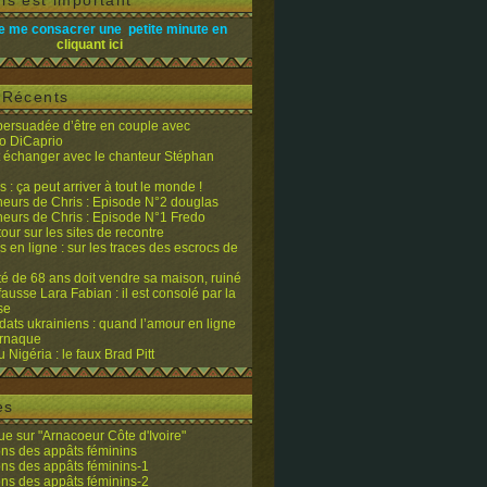
is est important
e me consacrer une petite minute en
cliquant ici
s Récents
 persuadée d’être en couple avec
o DiCaprio
it échanger avec le chanteur Stéphan
 : ça peut arriver à tout le monde !
eurs de Chris : Episode N°2 douglas
eurs de Chris : Episode N°1 Fredo
tour sur les sites de recontre
 en ligne : sur les traces des escrocs de
ité de 68 ans doit vendre sa maison, ruiné
fausse Lara Fabian : il est consolé par la
se
dats ukrainiens : quand l’amour en ligne
’arnaque
du Nigéria : le faux Brad Pitt
es
e sur "Arnacoeur Côte d'Ivoire"
ons des appâts féminins
ons des appâts féminins-1
ons des appâts féminins-2