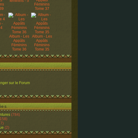
ts
Appâts
féminins - 5
ins
Féminins
39
Tome 37
 -
 4
Album - Les
Album - Les
Appâts
Appâts
Féminins
Féminins
Tome 36
Tome 35
nger sur le Forum
ies
ntures
(784)
158)
7)
ue
(2)