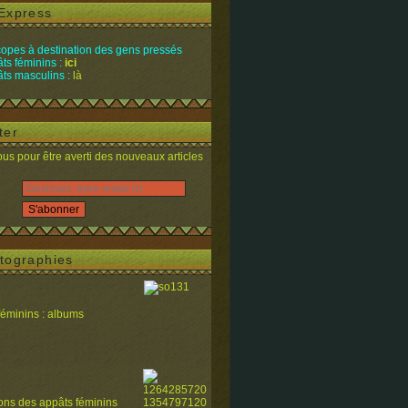
Express
opes à destination des gens pressés
ts féminins :
ici
ts masculins :
là
ter
s pour être averti des nouveaux articles
tographies
féminins : albums
ions des appâts féminins