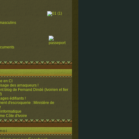
masculins
ocuments
e en CI
visage des arnaqueurs !
ent blog de Fernand Dindé (Ivoirien et fier
!)
ges édifiants !
ent d'escroquerie : Ministère de
r
 informatique
me Côte d'Ivoire
moi