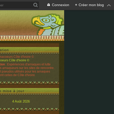
Connexion
+
Créer mon blog
ation
rnacoeurs Côte d'Ivoire ©
tion
: Expériences d'arnaques et lutte
es arnaqueurs sur les sites de rencontre.
t pseudos utilisés pour les arnaques
t celles de Côte d'Ivoire
e mise à jour
4 Août 2026