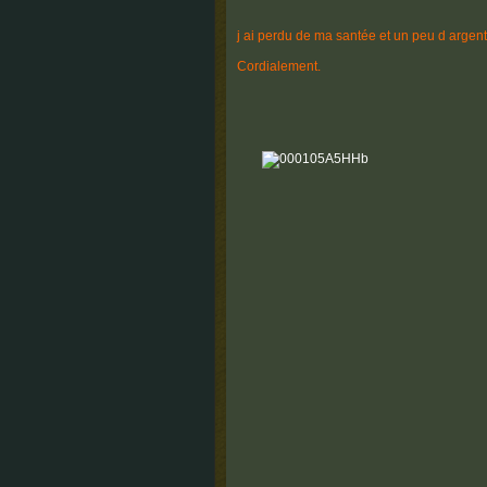
j ai perdu de ma santée et un peu d argent
Cordialement.