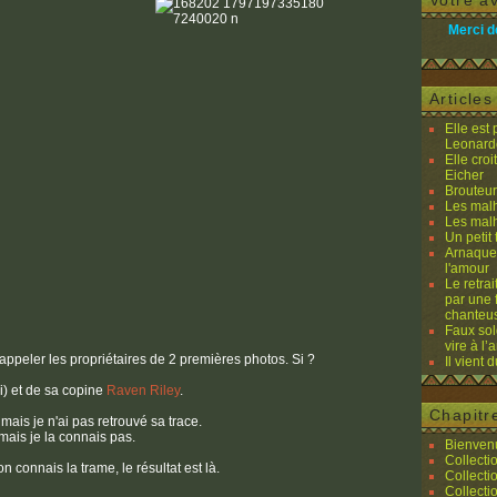
Votre av
Merci d
Article
Elle est
Leonard
Elle cro
Eicher
Brouteurs
Les malh
Les malh
Un petit 
Arnaques
l'amour
Le retra
par une 
chanteu
Faux sol
vire à l
rappeler les propriétaires de 2 premières photos. Si ?
Il vient 
) et de sa copine
Raven Riley
.
Chapitr
mais je n'ai pas retrouvé sa trace.
mais je la connais pas.
Bienvenu
Collecti
n connais la trame, le résultat est là.
Collecti
Collecti