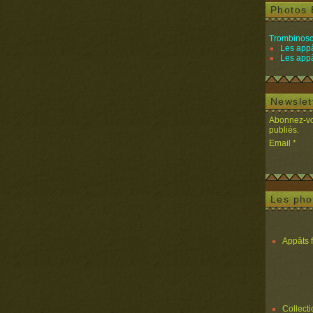
Photos 
Trombinosc
Les appâ
Les appâ
Newslet
Abonnez-vou
publiés.
Email
Les pho
Appâts 
Collect