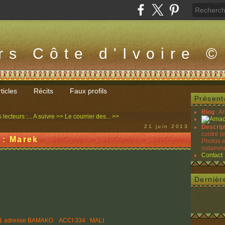
rs Côte d'Ivoire ©
ticles
Récits
Faux profils
Présent
Blog
: A
lecteurs :...
A suivre >> Le courrier des... >>
21 juin 2013
Descrip
contre l
 : Marek
Photos e
notammen
Contact
Dernièr
8041 adresse BAMAKO ACCI 334 MALI