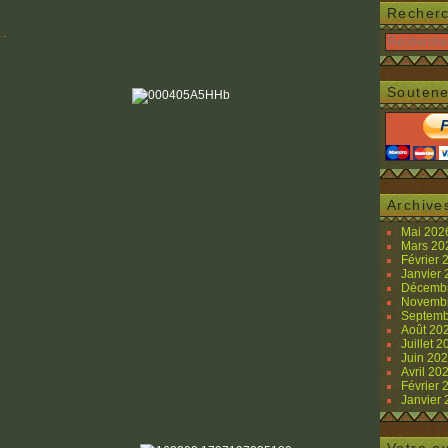
Recher
 .
Soutene
Archive
Mai 20
Mars 2
Février
Janvier
Décemb
Novemb
Septemb
Août 20
Juillet 
Juin 20
Avril 20
Février
Janvier