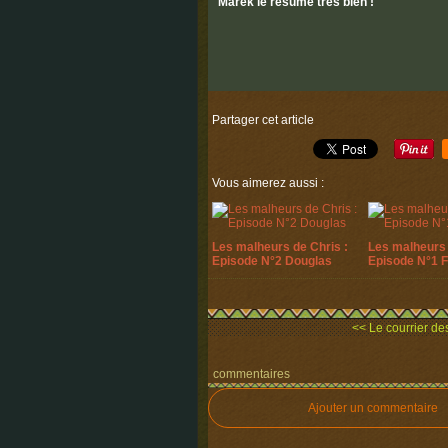
Marek le résume très bien !
Partager cet article
Vous aimerez aussi :
Les malheurs de Chris :
Les malheurs 
Episode N°2 Douglas
Episode N°1 
<< Le courrier des 
commentaires
Ajouter un commentaire