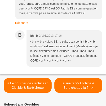
vous fera sourire... mais comme le ridicule ne tue pas, je vais
oser :<br /> CQFD ??? C'est QQ Faut le Dire comme question
mais je n'arrive pas à saisir le sens de ces 4 lettres !
Répondre
B
bhl_fr
24/01/2013 17:16
<br /> <br /> Merci ! Et la suite est à venir !<br /> <br
/> <br /> C'est aussi mon sentiment (Matelas) mais je
laisse s'exprimer mes lectrices...<br /> <br /> <br />
Désolé ! Vielle habitude : Ce Qu'il Fallait Démonter;
CQFD <br /> <br /> <br /> <br />
< Le courrier des lectrices :
A suivre >> Clotilde &
Clotilde & Barbichette
Barbichette / la fin >
Hébergé par Overblog