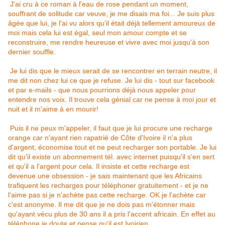
J'ai cru à ce roman à l'eau de rose pendant un moment,
souffrant de solitude car veuve, je me disais ma foi... Je suis plus
âgée que lui, je l’ai vu alors qu’il était déjà tellement amoureux de
moi mais cela lui est égal, seul mon amour compte et se
reconstruire, me rendre heureuse et vivre avec moi jusqu'à son
dernier souffle.
Je lui dis que le mieux serait de se rencontrer en terrain neutre, il
me dit non chez lui ce que je refuse. Je lui dis - tout sur facebook
et par e-mails - que nous pourrions déjà nous appeler pour
entendre nos voix. Il trouve cela génial car ne pense à moi jour et
nuit et il m'aime à en mourir!
Puis il ne peux m'appeler, il faut que je lui procure une recharge
orange car n'ayant rien rapatrié de Côte d'Ivoire il n'a plus
d'argent, économise tout et ne peut recharger son portable. Je lui
dit qu'il existe un abonnement tél. avec internet puisqu'il s'en sert
et qu'il a l'argent pour cela. Il insiste et cette recharge est
devenue une obsession - je sais maintenant que les Africains
trafiquent les recharges pour téléphoner gratuitement - et je ne
l'aime pas si je n'achète pas cette recharge. OK je l'achète car
c'est anonyme. Il me dit que je ne dois pas m'étonner mais
qu'ayant vécu plus de 30 ans il a pris l'accent africain. En effet au
téléphone je doute et pense qu'il est Ivoirien.