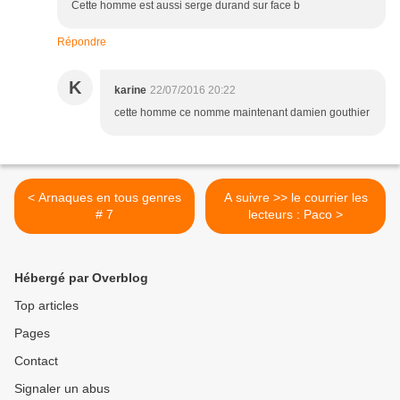
Cette homme est aussi serge durand sur face b
Répondre
K
karine
22/07/2016 20:22
cette homme ce nomme maintenant damien gouthier
< Arnaques en tous genres
A suivre >> le courrier les
# 7
lecteurs : Paco >
Hébergé par Overblog
Top articles
Pages
Contact
Signaler un abus