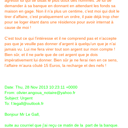
agressif lui qui se disait le plus doux des hommes. Je lui de
demander à sa banque en donnant en attendant les fonds sa
maison en gage. Non il n’a plus un centime, c’est moi qui doit le
tirer d’affaire, c’est pratiquement un ordre, il paie déjà trop cher
pour se loger étant dans une résidence pour avoir internat à
cause de moi !
C’est tout ce qui l’intéresse et il ne comprend pas et n’accepte
pas que je veuille pas donner d’argent à quelqu’un que je n’ai
jamais vu. Lui me fera virer tout son argent sur mon compte !
Bien sûr, et il ne parle que de cet argent que je dois
impérativement lui donner. Bien sûr je ne ferai rien en ce sens,
l’affaire m’aura côuté 15 Euros, la recharge et des nefs !
Date: Thu, 28 Nov 2013 10:23:11 +0000
From: olivier.angoua_notaire@yahoo.fr
Subject: Urgent
To: f.legall@outlook.fr
Bonjour Mr Le Gall,
suite au courriel que j'ai reçu ce matin de la part de la banque.