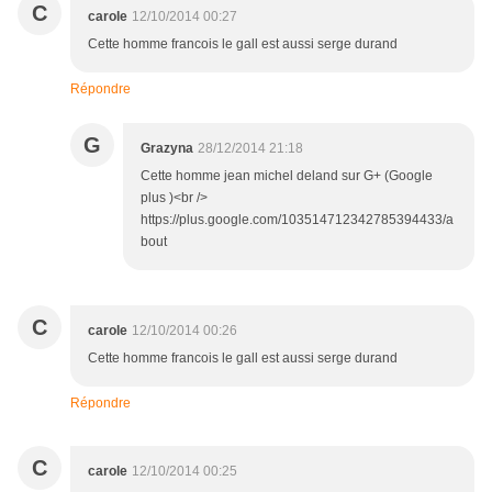
C
carole
12/10/2014 00:27
Cette homme francois le gall est aussi serge durand
Répondre
G
Grazyna
28/12/2014 21:18
Cette homme jean michel deland sur G+ (Google
plus )<br />
https://plus.google.com/103514712342785394433/a
bout
C
carole
12/10/2014 00:26
Cette homme francois le gall est aussi serge durand
Répondre
C
carole
12/10/2014 00:25