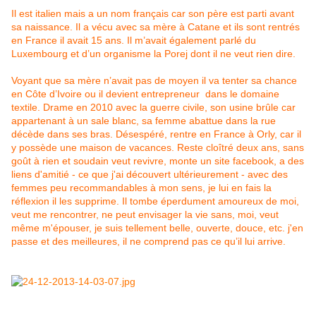
Il est italien mais a un nom français car son père est parti avant
sa naissance. Il a vécu avec sa mère à Catane et ils sont rentrés
en France il avait 15 ans. Il m’avait également parlé du
Luxembourg et d’un organisme la Porej dont il ne veut rien dire.
Voyant que sa mère n’avait pas de moyen il va tenter sa chance
en Côte d’Ivoire ou il devient entrepreneur dans le domaine
textile. Drame en 2010 avec la guerre civile, son usine brûle car
appartenant à un sale blanc, sa femme abattue dans la rue
décède dans ses bras. Désespéré, rentre en France à Orly, car il
y possède une maison de vacances. Reste cloîtré deux ans, sans
goût à rien et soudain veut revivre, monte un site facebook, a des
liens d'amitié - ce que j'ai découvert ultérieurement - avec des
femmes peu recommandables à mon sens, je lui en fais la
réflexion il les supprime. Il tombe éperdument amoureux de moi,
veut me rencontrer, ne peut envisager la vie sans, moi, veut
même m'épouser, je suis tellement belle, ouverte, douce, etc. j'en
passe et des meilleures, il ne comprend pas ce qu’il lui arrive.