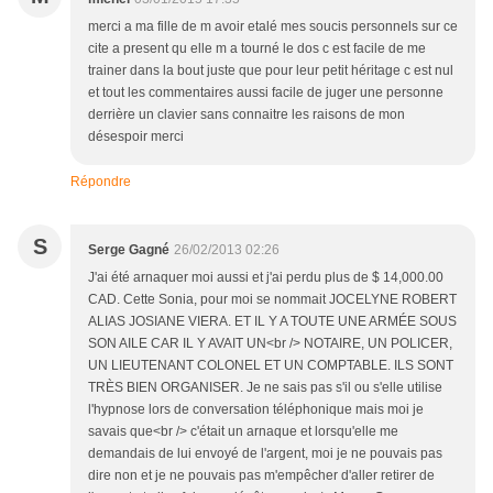
merci a ma fille de m avoir etalé mes soucis personnels sur ce
cite a present qu elle m a tourné le dos c est facile de me
trainer dans la bout juste que pour leur petit héritage c est nul
et tout les commentaires aussi facile de juger une personne
derrière un clavier sans connaitre les raisons de mon
désespoir merci
Répondre
S
Serge Gagné
26/02/2013 02:26
J'ai été arnaquer moi aussi et j'ai perdu plus de $ 14,000.00
CAD. Cette Sonia, pour moi se nommait JOCELYNE ROBERT
ALIAS JOSIANE VIERA. ET IL Y A TOUTE UNE ARMÉE SOUS
SON AILE CAR IL Y AVAIT UN<br /> NOTAIRE, UN POLICER,
UN LIEUTENANT COLONEL ET UN COMPTABLE. ILS SONT
TRÈS BIEN ORGANISER. Je ne sais pas s'il ou s'elle utilise
l'hypnose lors de conversation téléphonique mais moi je
savais que<br /> c'était un arnaque et lorsqu'elle me
demandais de lui envoyé de l'argent, moi je ne pouvais pas
dire non et je ne pouvais pas m'empêcher d'aller retirer de