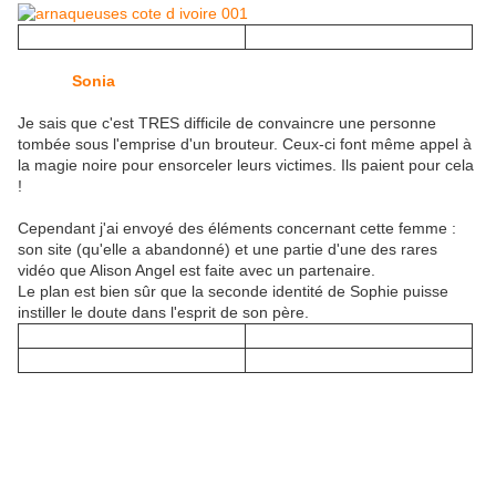
Ah ! Elle en aura fait des ravages sans le savoir cette Alison
Angel (
Sonia
pour moi) !
Je sais que c'est TRES difficile de convaincre une personne
tombée sous l'emprise d'un brouteur. Ceux-ci font même appel à
la magie noire pour ensorceler leurs victimes. Ils paient pour cela
!
Cependant j'ai envoyé des éléments concernant cette femme :
son site (qu'elle a abandonné) et une partie d'une des rares
vidéo que Alison Angel est faite avec un partenaire.
Le plan est bien sûr que la seconde identité de Sophie puisse
instiller le doute dans l'esprit de son père.