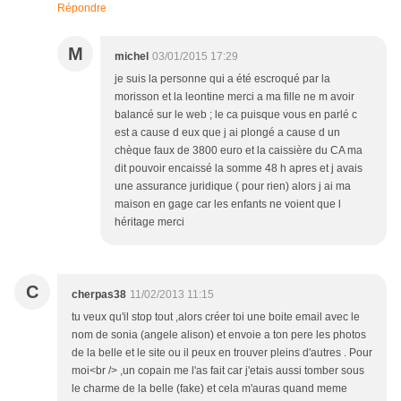
Répondre
M
michel
03/01/2015 17:29
je suis la personne qui a été escroqué par la
morisson et la leontine merci a ma fille ne m avoir
balancé sur le web ; le ca puisque vous en parlé c
est a cause d eux que j ai plongé a cause d un
chèque faux de 3800 euro et la caissière du CA ma
dit pouvoir encaissé la somme 48 h apres et j avais
une assurance juridique ( pour rien) alors j ai ma
maison en gage car les enfants ne voient que l
héritage merci
C
cherpas38
11/02/2013 11:15
tu veux qu'il stop tout ,alors créer toi une boite email avec le
nom de sonia (angele alison) et envoie a ton pere les photos
de la belle et le site ou il peux en trouver pleins d'autres . Pour
moi<br /> ,un copain me l'as fait car j'etais aussi tomber sous
le charme de la belle (fake) et cela m'auras quand meme