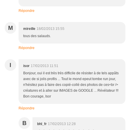
Répondre
M
mireille
18/02/2013 15:55
tous des salauds.
Répondre
I
isor
17/02/2013 11:51
Bonjour, oui il est très très difficile de résister à de tels appâts
avec de si jolis profils ... Tout le mond epeut tombe run jour,
n'hésitez pas à faire des copié-collé des photos de ces<br />
créatures et à aller sur IMAGES de GOOGLE ... Révélateur !!!
Bon courage, Isor
Répondre
B
bhl_fr
17/02/2013 12:28