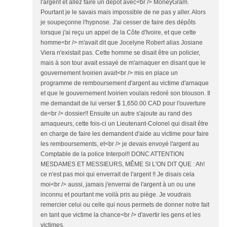
l'argent et allez faire un dépôt avec<br /> MoneyGram.
Pourtant je le savais mais impossible de ne pas y aller. Alors
je soupeçonne l'hypnose. J'ai cesser de faire des dépôts
lorsque j'ai reçu un appel de la Côte d'Ivoire, et que cette
homme<br /> m'avait dit que Jocelyne Robert alias Josiane
Viera n'existait pas. Cette homme se disait être un policier,
mais à son tour avait essayé de m'arnaquer en disant que le
gouvernement Ivoirien avait<br /> mis en place un
programme de remboursement d'argent au victime d'arnaque
et que le gouvernement Ivoirien voulais redoré son blouson. Il
me demandait de lui verser $ 1,650.00 CAD pour l'ouverture
de<br /> dossier!! Ensuite un autre s'ajoute au rand des
arnaqueurs, cette fois-ci un Lieutenant-Colonel qui disait être
en charge de faire les demandent d'aide au victime pour faire
les remboursements, et<br /> je devais envoyé l'argent au
Comptable de la police Interpol!! DONC ATTENTION
MESDAMES ET MESSIEURS, MÊME SI L'ON DIT QUE : Ah!
ce n'est pas moi qui enverrait de l'argent !! Je disais cela
moi<br /> aussi, jamais j'enverrai de l'argent à un ou une
inconnu et pourtant me voilà pris au piège. Je voudrais
remercier celui ou celle qui nous permets de donner notre fait
en tant que victime la chance<br /> d'avertir les gens et les
victimes.