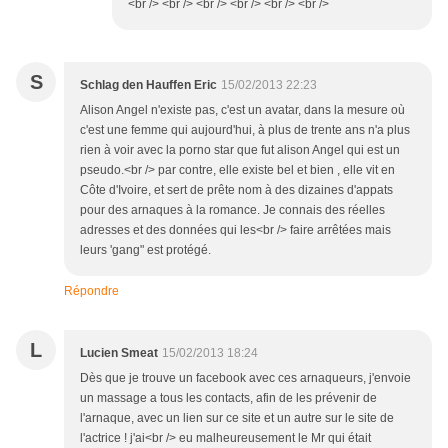
<br /> <br /> <br /> <br /> <br /> <br />
S
Schlag den Hauffen Eric
15/02/2013 22:23
Alison Angel n'existe pas, c'est un avatar, dans la mesure où
c'est une femme qui aujourd'hui, à plus de trente ans n'a plus
rien à voir avec la porno star que fut alison Angel qui est un
pseudo.<br /> par contre, elle existe bel et bien , elle vit en
Côte d'Ivoire, et sert de prête nom à des dizaines d'appats
pour des arnaques à la romance. Je connais des réelles
adresses et des données qui les<br /> faire arrêtées mais
leurs 'gang" est protégé.
Répondre
L
Lucien Smeat
15/02/2013 18:24
Dès que je trouve un facebook avec ces arnaqueurs, j'envoie
un massage a tous les contacts, afin de les prévenir de
l'arnaque, avec un lien sur ce site et un autre sur le site de
l'actrice ! j'ai<br /> eu malheureusement le Mr qui était