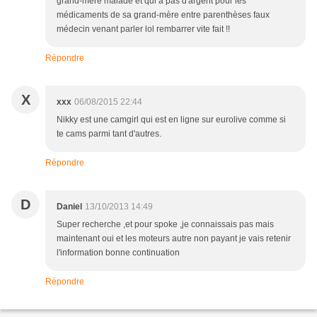
grand-mère malade et qui a pas d'argent pour les
médicaments de sa grand-mère entre parenthèses faux
médecin venant parler lol rembarrer vite fait !!
Répondre
X
xxx
06/08/2015 22:44
Nikky est une camgirl qui est en ligne sur eurolive comme si
te cams parmi tant d'autres.
Répondre
D
Daniel
13/10/2013 14:49
Super recherche ,et pour spoke ,je connaissais pas mais
maintenant oui et les moteurs autre non payant je vais retenir
l'information bonne continuation
Répondre