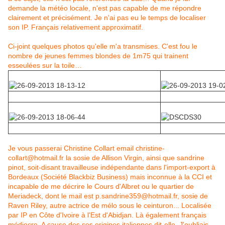
demande la météo locale, n'est pas capable de me répondre
clairement et précisément. Je n'ai pas eu le temps de localiser
son IP. Français relativement approximatif.
Ci-joint quelques photos qu'elle m'a transmises. C'est fou le
nombre de jeunes femmes blondes de 1m75 qui trainent
esseulées sur la toile…
Je vous passerai Christine Collart email christine-
collart@hotmail.fr la sosie de Allison Virgin, ainsi que sandrine
pinot, soit-disant travailleuse indépendante dans l'import-export à
Bordeaux (Société Blackbiz Business) mais inconnue à la CCI et
incapable de me décrire le Cours d'Albret ou le quartier de
Meriadeck, dont le mail est p.sandrine359@hotmail.fr, sosie de
Raven Riley, autre actrice de mélo sous le ceinturon... Localisée
par IP en Côte d'Ivoire à l'Est d'Abidjan. Là également français
médiocre. A cause des ses origines italiennes dit-elle. J'oubliais