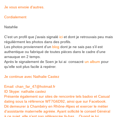
Je vous envoie d'autres.
Cordialement
Natahlie
C'est un profil que j'avais signalé
ici
et dont je retrouvais peu mais
régulièrment les photos dans des profils.
Les photos proviennent d'un
blog
dont je ne sais pas s'il est
authentique ou fabriqué de toutes pièces dans le cadre d'une
arnauque en 2 temps.
Après le signalement de Soen je lui ai consacré
un album
pour
qu'elle soit plus facile à repérer.
Je continue avec Nathalie Castez
Email: chan_far_47@hotmail.fr
ID Skype: nathalie.castez
Présente également sur sites de rencontre tels badoo et Casual
dating sous la référence WT7G6D92, ainsi que sur Facebook.
Dit demeurer à Chambéry en Rhône-Alpes et exercer le métier
d'assistante maternelle agréée. Ayant sollicité le conseil Général
à ce sujet, elle n'est pas référencée là-bas… Quand je lui