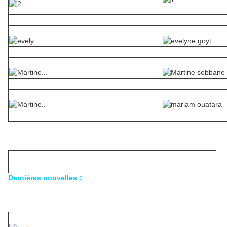
Je ne vous ai mis que les photos inconnues sur ce site à ce
jour.
Pasha m'en a fourni d'autres déjà répertoriées ici.
Dernières nouvelles :
Une lecteur attentif me fait parvenir l'identité de la propriétaire
des photos précédentes.