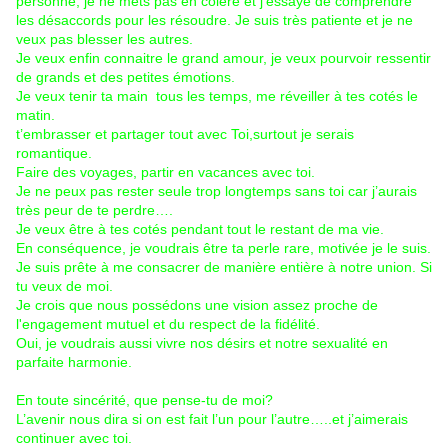
personne, je ne mets pas en colère et j’essaye de comprendre
les désaccords pour les résoudre. Je suis très patiente et je ne
veux pas blesser les autres.
Je veux enfin connaitre le grand amour, je veux pourvoir ressentir
de grands et des petites émotions.
Je veux tenir ta main tous les temps, me réveiller à tes cotés le
matin.
t’embrasser et partager tout avec Toi,surtout je serais
romantique.
Faire des voyages, partir en vacances avec toi.
Je ne peux pas rester seule trop longtemps sans toi car j’aurais
très peur de te perdre….
Je veux être à tes cotés pendant tout le restant de ma vie.
En conséquence, je voudrais être ta perle rare, motivée je le suis.
Je suis prête à me consacrer de manière entière à notre union. Si
tu veux de moi.
Je crois que nous possédons une vision assez proche de
l'engagement mutuel et du respect de la fidélité.
Oui, je voudrais aussi vivre nos désirs et notre sexualité en
parfaite harmonie.
En toute sincérité, que pense-tu de moi?
L’avenir nous dira si on est fait l’un pour l’autre…..et j’aimerais
continuer avec toi.