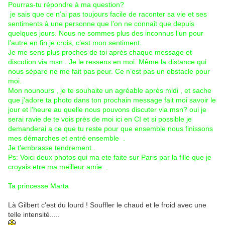
Pourras-tu répondre à ma question?
je sais que ce n’ai pas toujours facile de raconter sa vie et ses
sentiments à une personne que l’on ne connait que depuis
quelques jours. Nous ne sommes plus des inconnus l’un pour
l’autre en fin je crois, c’est mon sentiment.
Je me sens plus proches de toi après chaque message et
discution via msn . Je le ressens en moi. Même la distance qui
nous sépare ne me fait pas peur. Ce n’est pas un obstacle pour
moi.
Mon nounours , je te souhaite un agréable après midi , et sache
que j'adore ta photo dans ton prochain message fait moi savoir le
jour et l'heure au quelle nous pouvons discuter via msn? oui je
serai ravie de te vois près de moi ici en CI et si possible je
demanderai a ce que tu reste pour que ensemble nous finissons
mes démarches et entré ensemble .
Je t'embrasse tendrement .
Ps: Voici deux photos qui ma ete faite sur Paris par la fille que je
croyais etre ma meilleur amie .
Ta princesse Marta
Là Gilbert c'est du lourd ! Souffler le chaud et le froid avec une
telle intensité.....