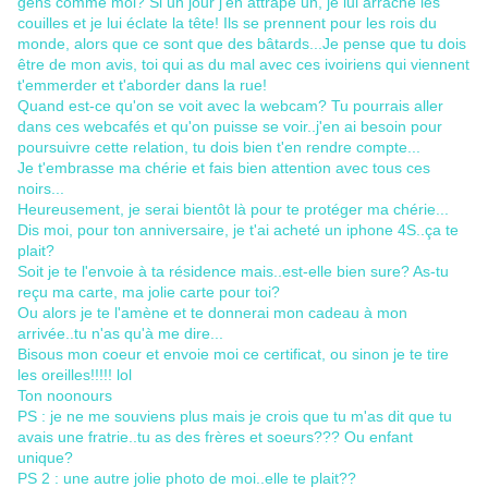
gens comme moi? Si un jour j'en attrape un, je lui arrache les
couilles et je lui éclate la tête! Ils se prennent pour les rois du
monde, alors que ce sont que des bâtards...Je pense que tu dois
être de mon avis, toi qui as du mal avec ces ivoiriens qui viennent
t'emmerder et t'aborder dans la rue!
Quand est-ce qu'on se voit avec la webcam? Tu pourrais aller
dans ces webcafés et qu'on puisse se voir..j'en ai besoin pour
poursuivre cette relation, tu dois bien t'en rendre compte...
Je t'embrasse ma chérie et fais bien attention avec tous ces
noirs...
Heureusement, je serai bientôt là pour te protéger ma chérie...
Dis moi, pour ton anniversaire, je t'ai acheté un iphone 4S..ça te
plait?
Soit je te l'envoie à ta résidence mais..est-elle bien sure? As-tu
reçu ma carte, ma jolie carte pour toi?
Ou alors je te l'amène et te donnerai mon cadeau à mon
arrivée..tu n'as qu'à me dire...
Bisous mon coeur et envoie moi ce certificat, ou sinon je te tire
les oreilles!!!!! lol
Ton noonours
PS : je ne me souviens plus mais je crois que tu m'as dit que tu
avais une fratrie..tu as des frères et soeurs??? Ou enfant
unique?
PS 2 : une autre jolie photo de moi..elle te plait??