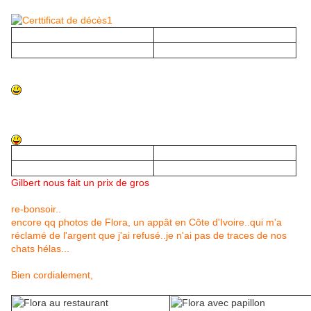
C'est sûr que Ouattara cela fait sérieux
Une si belle histoire qui finit si mal....pour une fois pour le
brouteur
Gilbert nous fait un prix de gros
re-bonsoir..
encore qq photos de Flora, un appât en Côte d'Ivoire..qui m'a
réclamé de l'argent que j'ai refusé..je n'ai pas de traces de nos
chats hélas...
Bien cordialement,