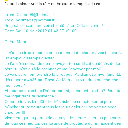
J'aurais aimer voir la tête du brouteur lorsqu'il a lu çà !
From: Gilbert98@hotmail.fr
To: duboismarta@hotmail.fr
Subject: coucou...me voilà bientôt là en Côte d'Ivoire!!!
Date: Sat, 10 Nov 2012 01:43:57 +0100
Chère Marta,
je n'ai pas trop le temps en ce moment de chatter avec toi, car j'ai
un emploi du temps d'enfer..
Je t'ai déjà demandé de m'envoyer ton certificat de décès de ton
père..tu n'as qu'à le scanner et me l'envoyer par mail.
Je vais surement prendre le billet pour Abidjan et arriver lundi 11
décembre à 4h35 par Royal Air Maroc..tu viendras me chercher
mon coeur?
Et pour ce qui est de l'hébergement, comment fais-ton? Peux-tu
me loger dans ta résidence?
Comme tu vas bientôt être très riche, je compte sur toi pour
m'inviter au restaurant tous les jours et louer une voiture avec
chauffeur!!!
Vivement que tu partes de ce pays de merde..tu en as pas marre
de tous ces négros, ces bâtards de brouteurs qui arnaquent des