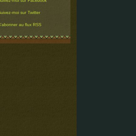
uivez-moi sur Facebook
uivez-moi sur Twitter
'abonner au flux RSS