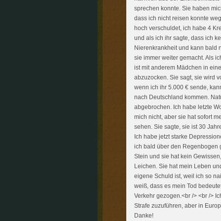
sprechen konnte. Sie haben mic
dass ich nicht reisen konnte weg
hoch verschuldet, ich habe 4 K
und als ich ihr sagte, dass ich 
Nierenkrankheit und kann bald n
sie immer weiter gemacht. Als ic
ist mit anderem Mädchen in ei
abzuzocken. Sie sagt, sie wird 
wenn ich ihr 5.000 € sende, kan
nach Deutschland kommen. Natürl
abgebrochen. Ich habe letzte Wo
mich nicht, aber sie hat sofort
sehen. Sie sagte, sie ist 30 Jah
Ich habe jetzt starke Depression
ich bald über den Regenbogen ge
Stein und sie hat kein Gewissen
Leichen. Sie hat mein Leben und
eigene Schuld ist, weil ich so n
weiß, dass es mein Tod bedeutet.
Verkehr gezogen.<br /> <br /> Ic
Strafe zuzuführen, aber in Europa
Danke!