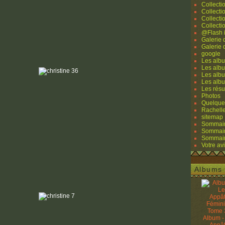
Collecti
Collecti
Collecti
Collecti
@Flash 
Galerie
Galerie
google
Les albu
Les albu
Les albu
Les alb
Les résu
Photos
Quelque
Rachell
sitemap
Sommaire
Sommaire
Sommaire
Votre avi
Albums 
Album -