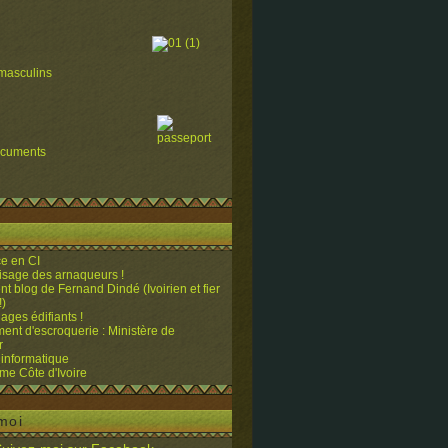
masculins
ocuments
e en CI
visage des arnaqueurs !
ent blog de Fernand Dindé (Ivoirien et fier
!)
ges édifiants !
ent d'escroquerie : Ministère de
r
 informatique
me Côte d'Ivoire
moi