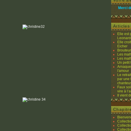
Votre av
Merci d
Article
Elle est
Leonard
Elle cro
Eicher
Brouteurs
Les malh
Les malh
Un petit 
Arnaques
l'amour
Le retra
par une 
chanteu
Faux sol
vire à l
Il vient 
Chapitr
Bienvenu
Collecti
Collecti
Collecti