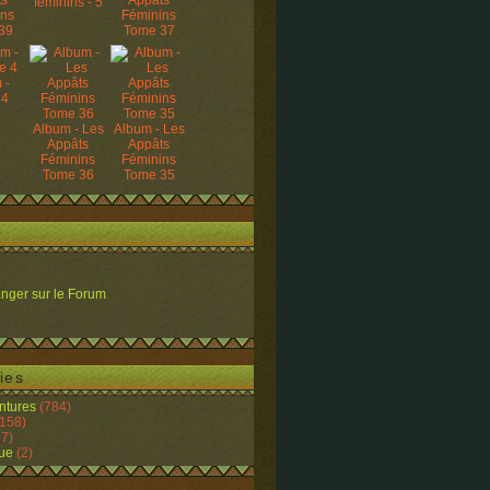
ts
Appâts
féminins - 5
ins
Féminins
39
Tome 37
 -
 4
Album - Les
Album - Les
Appâts
Appâts
Féminins
Féminins
Tome 36
Tome 35
nger sur le Forum
ies
ntures
(784)
158)
7)
ue
(2)