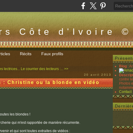
rs Côte d'Ivoire ©
ticles
Récits
Faux profils
Présent
Blog
: A
s lectrices...
Le courrier des lecteurs :... >>
20 avril 2013
Descrip
contre l
s : Christine ou la blonde en vidéo
Photos e
notammen
Contact
Dernièr
toutes les blondes !
percherie qui m'est rapportée de manière récurrente.
rvenir et qui sont toutes extraites de vidéos :