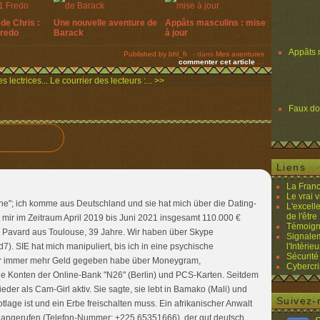
de Chris :
Une nouvelle aventure de
Appâts masculins : mise
Fredo
Barack
à jour
Appâts 
Published by bhl_fr
-
dans
Mes aventures
commenter cet article
…
s lectrices...
Le courrier des lecteurs :... >>
Faux d
Liens
La Franc
Le vrai 
ne"; ich komme aus Deutschland und sie hat mich über die Dating-
L'excell
de l'être 
at mir im Zeitraum April 2019 bis Juni 2021 insgesamt 110.000 €
Témoigna
e Pavard aus Toulouse, 39 Jahre. Wir haben über Skype
Signalem
. SIE hat mich manipuliert, bis ich in eine psychische
l'Intérieu
Sécurité
ihr immer mehr Geld gegeben habe über Moneygram,
Cybercri
 Konten der Online-Bank "N26" (Berlin) und PCS-Karten. Seitdem
wieder als Cam-Girl aktiv. Sie sagte, sie lebt in Bamako (Mali) und
Suivez-
otlage ist und ein Erbe freischalten muss. Ein afrikanischer Anwalt
e angerufen (Telefon-Nummer: +225 65351666), der gut deutsch