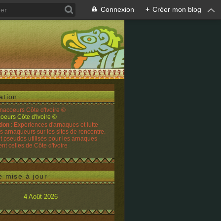
Connexion
+
Créer mon blog
ation
rnacoeurs Côte d'Ivoire ©
tion
: Expériences d'arnaques et lutte
es arnaqueurs sur les sites de rencontre.
t pseudos utilisés pour les arnaques
t celles de Côte d'Ivoire
e mise à jour
4 Août 2026