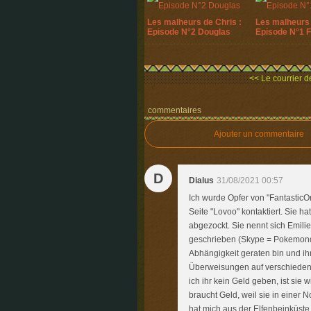
Les malheurs de Chris :
Les malheurs 
Episode N°2 Douglas
Episode N°1 
<< Le courrier de
commentaires
Ajouter un commentaire
D
Dialus
31/08/2021 00:57
Ich wurde Opfer von "FantasticO
Seite "Lovoo" kontaktiert. Sie h
abgezockt. Sie nennt sich Emili
geschrieben (Skype = Pokemond7)
Abhängigkeit geraten bin und 
Überweisungen auf verschiedene
ich ihr kein Geld geben, ist sie 
braucht Geld, weil sie in einer N
hat mich aus der Elfenbeinküst