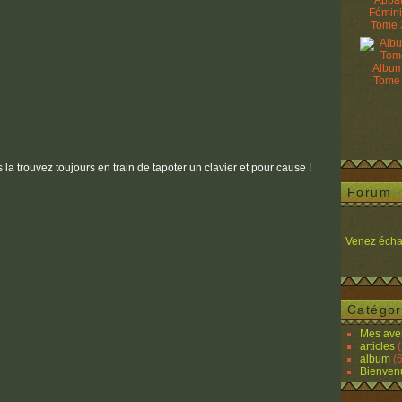
Appâ
Fémin
Tome 
Album
Tome
 la trouvez toujours en train de tapoter un clavier et pour cause !
Forum
Venez écha
Catégor
Mes ave
articles
(
album
(6
Bienven