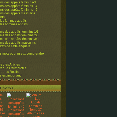
ons des appâts féminins-3
ons des appâts féminins - 4
ons des appâts féminins - 5
ons des appâts masculins
info
 des femmes appâts
 des hommes appâts
ms des appâts féminins 1/3
ms des appâts féminins 2/3
ms des appâts féminins 3/3
ums des appâts masculins
ltats de cette enquête
s mots pour mieux comprendre :
e
 : les Articles
 : Les faux profils
 : les Récits
s est important !
Photos
Collections
 Les
Album - Les
des appâts