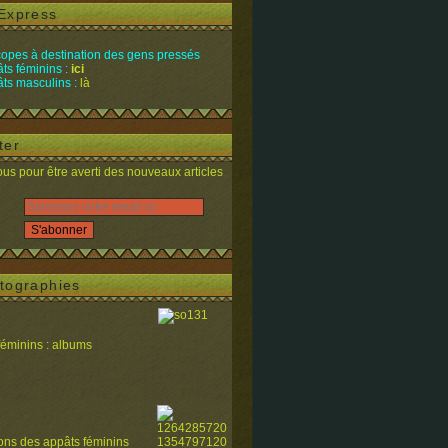
Express
opes à destination des gens pressés
ts féminins :
ici
ts masculins :
là
ter
s pour être averti des nouveaux articles
tographies
féminins : albums
ions des appâts féminins