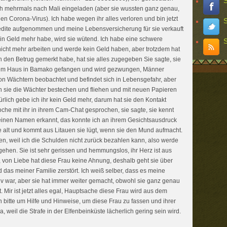
S
h mehrmals nach Mali eingeladen (aber sie wussten ganz genau,
en Corona-Virus). Ich habe wegen ihr alles verloren und bin jetzt
S
redite aufgenommen und meine Lebensversicherung für sie verkauft
kein Geld mehr habe, wird sie wütend. Ich habe eine schwere
S
icht mehr arbeiten und werde kein Geld haben, aber trotzdem hat
h den Betrug gemerkt habe, hat sie alles zugegeben Sie sagte, sie
nem Haus in Bamako gefangen und wird gezwungen, Männer
von Wächtern beobachtet und befindet sich in Lebensgefahr, aber
n sie die Wächter bestechen und fliehen und mit neuen Papieren
ich gebe ich ihr kein Geld mehr, darum hat sie den Kontakt
che mit ihr in ihrem Cam-Chat gesprochen, sie sagte, sie kennt
 meinen Namen erkannt, das konnte ich an ihrem Gesichtsausdruck
re alt und kommt aus Litauen sie lügt, wenn sie den Mund aufmacht.
en, weil ich die Schulden nicht zurück bezahlen kann, also werde
hen. Sie ist sehr gerissen und hemmungslos, ihr Herz ist aus
, von Liebe hat diese Frau keine Ahnung, deshalb geht sie über
 das meiner Familie zerstört. Ich weiß selber, dass es meine
aiv war, aber sie hat immer weiter gemacht, obwohl sie ganz genau
 Mir ist jetzt alles egal, Hauptsache diese Frau wird aus dem
h bitte um Hilfe und Hinweise, um diese Frau zu fassen und ihrer
, weil die Strafe in der Elfenbeinküste lächerlich gering sein wird.