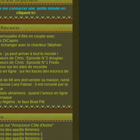
is est important
e me consacrer une petite minute en
cliquant ici
s Récents
 persuadée d’être en couple avec
o DiCaprio
it échanger avec le chanteur Stéphan
 : ça peut arriver à tout le monde !
eurs de Chris : Episode N°2 douglas
eurs de Chris : Episode N°1 Fredo
tour sur les sites de recontre
 en ligne : sur les traces des escrocs de
ité de 68 ans doit vendre sa maison, ruiné
fausse Lara Fabian : il est consolé par la
se
dats ukrainiens : quand l’amour en ligne
’arnaque
du Nigéria : le faux Brad Pitt
es
e sur "Arnacoeur Côte d'Ivoire"
ons des appâts féminins
ons des appâts féminins-1
ons des appâts féminins-2