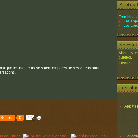
Photos 
Trombinosc
Les appâ
Les appâ
Newslet
Abonnez-vou
publiés.
Email
ormal que les brouteurs se soient emparés de ses vidéos pour
ersations.
Les pho
Appâts 
Repost
0
Collect