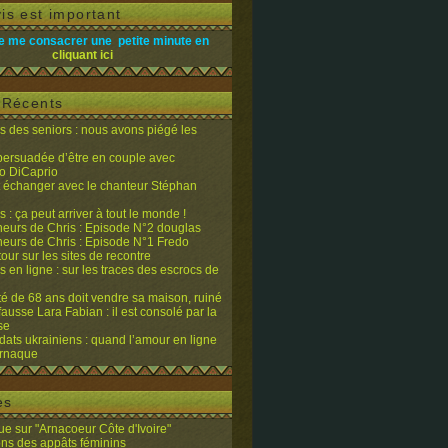
is est important
e me consacrer une petite minute en
cliquant ici
s Récents
 des seniors : nous avons piégé les
 persuadée d’être en couple avec
o DiCaprio
it échanger avec le chanteur Stéphan
 : ça peut arriver à tout le monde !
eurs de Chris : Episode N°2 douglas
eurs de Chris : Episode N°1 Fredo
tour sur les sites de recontre
 en ligne : sur les traces des escrocs de
ité de 68 ans doit vendre sa maison, ruiné
fausse Lara Fabian : il est consolé par la
se
dats ukrainiens : quand l’amour en ligne
’arnaque
es
e sur "Arnacoeur Côte d'Ivoire"
ons des appâts féminins