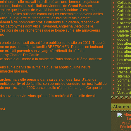
éminines qu'elle m'avait interdites étant une femme très jalouse.
Collecti
rrement, toutes les sollicitations viennent de Grand Bassam,
Collecti
'aventure que je viens de vivre là bas avec Sandrine. C'est en leur
Collecti
ne pour qu'elles puissent communiquer ensemble et devenir amies
Collecti
puisque la guerre fait rage entre les brouteurs visiblement.
Collecti
nent à de nombreux profils différents sur Viadéo, facebook et
Collecti
res patronymes dont Alice Raymond, Angélina Decroubelle,
@Flash 
'est lors de ces recherches que je tombe sur le site arnacoeurs
Galerie
ge.
Galerie
google
photo de son soit-disant frère publiée sur le site en 2011. Troublé,
Les albu
me ne pas connaître la famille BEETSCHEN. De plus, en fouinant
Les albu
e m'a fait parvenir son voyage s'arrêterait du côté de
Les albu
oissy Charles De Gaulle.
Les alb
 postale qui mène à la mairie de Paris dans le 10ème: adresse
Les résu
Photos
s sur le parvis de la mairie que j'ai appris qu'une heure
Quelque
démarche que moi.
Rachell
sitemap
arches mais elle persiste dans sa version des faits. J'attends
Sommaire
ntité, son livret de famille, son permis de conduire, un justificatif de
Sommaire
 de me réclamer 500€ parce qu'elle n'a rien à manger. Ce que je
Sommaire
Votre avi
 sauver une vie. Alors qu'une fois rentrée à Paris elle devait
.
Albums 