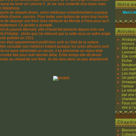
j'aurai du livrer un I phone 5. Je me suis contenté d'un basic mais
Votre av
r téléphone.
 reports de départs divers, soins médicaux complémentaire puisque
Merci d
illets d'avion, vaccins. Pour éviter une facture de soins trop lourde
ine de déposer son frère chez médecin du Monde à Paris pour qu'il
gratuitement. Ce qu'elle a accepté.
sort du pauvre Bernard, elle m'avait fait parvenir depuis msn une
Article
 lit d’hôpital, photo que j'ai retrouvé par la suite sous un autre angle
hoto publiée en 2011.
Arnaques
'en était apparemment plutôt bien sorti vu l'état de la voiture.
escrocs
 allée consulter son médecin traitant puisque les soins africains sont
Elle est
ès lui avoir administré un vaccin, il lui préconise un repos total
Leonard
ontre fixé pour noël dernier délai. Entre temps elle dit devoir
Elle cro
monde au chevet de son frère. Je me sens donc un peu abandonné
Eicher
Brouteurs
Les malh
Les malh
Un petit 
Arnaques
l'amour
Le retra
par une 
chanteu
Faux sol
vire à l
Chapitr
Bienvenu
Collecti