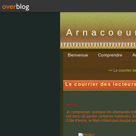
Arnacoeu
Bienvenue
Comprendre
Ar
<< Le courrier des
Le courrier des lecteurs
..../....
Je comprenais puisque les allemands ont v
ont donc dû garder certaines habitudes. En
Côte d'Ivoire, le Mali n'étant pas équipé po