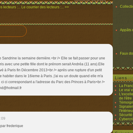
Collect
 lecteurs :...
Le courrier des lecteurs :... >>
Appâts 
Faux d
te Sandrine la semaine dernière.<br /> Elle se fait passer pour une
ris avec une petite fille dont le prénom serait Andréa (11 ans).Elle
rivé à Paris fin Décembre 2013<br /> après une rupture d'un petit
ue habiter dans le 16ieme à Paris. j'ai eu un doute quand elle m'a
Liens
ci ci correspondant a l'adresse du Parc des Princes à Paris<br />
La Franc
nd@hotmail.fr
Le vrai 
L'excell
de l'être 
Témoigna
Signalem
l'Intérieu
Sécurité
:09
Cybercri
 par frederique