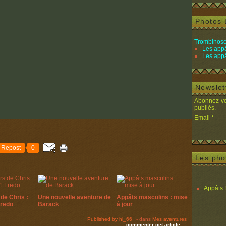
Photos 
Trombinosc
Les appâ
Les appâ
Newslet
Abonnez-vou
publiés.
Email
Repost
0
Les pho
Appâts 
de Chris :
Une nouvelle aventure de
Appâts masculins : mise
Fredo
Barack
à jour
Published by hl_66
-
dans
Mes aventures
commenter cet article
…