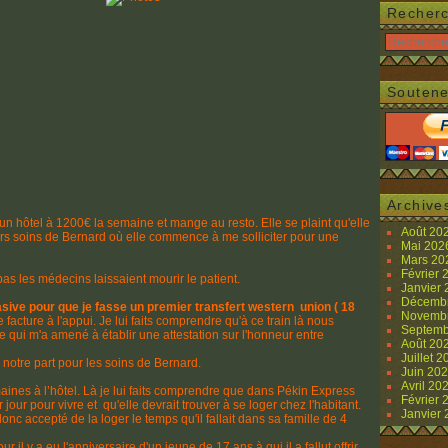
Recher
Soutene
Archive
 un hôtel à 1200€ la semaine et mange au resto. Elle se plaint qu'elle
Août 20
ers soins de Bernard où elle commence à me solliciter pour une
Mai 20
Mars 2
Février
 pas les médecins laissaient mourir le patient.
Janvier
Décemb
ive pour que je fasse un premier transfert western union ( 18
Novemb
facture à l'appui. Je lui faits comprendre qu'à ce train là nous
Septemb
e qui m'a amené à établir une attestation sur l'honneur entre
Août 20
Juillet 
de notre part pour les soins de Bernard.
Juin 20
Avril 20
emaines à l’hôtel. Là je lui faits comprendre que dans Pékin Express
Février
 jour pour vivre et qu'elle devrait trouver à se loger chez l'habitant.
Janvier
nc accepté de la loger le temps qu'il fallait dans sa famille de 4
r il y a eu l'anniversaire d'un jeune de 17 ans à qui il a fallut offrir