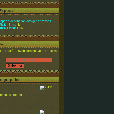
Express
opes à destination des gens pressés
ts féminins :
ici
ts masculins :
là
ter
s pour être averti des nouveaux articles
tographies
féminins : albums