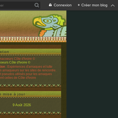
Connexion
+
Créer mon blog
ation
rnacoeurs Côte d'Ivoire ©
tion
: Expériences d'arnaques et lutte
es arnaqueurs sur les sites de rencontre.
t pseudos utilisés pour les arnaques
t celles de Côte d'Ivoire
e mise à jour
9 Août 2026