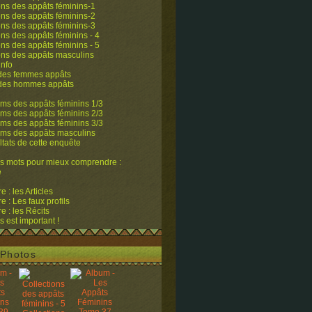
ons des appâts féminins-1
ons des appâts féminins-2
ons des appâts féminins-3
ons des appâts féminins - 4
ons des appâts féminins - 5
ons des appâts masculins
info
 des femmes appâts
 des hommes appâts
ms des appâts féminins 1/3
ms des appâts féminins 2/3
ms des appâts féminins 3/3
ums des appâts masculins
ltats de cette enquête
s mots pour mieux comprendre :
e
 : les Articles
 : Les faux profils
 : les Récits
s est important !
Photos