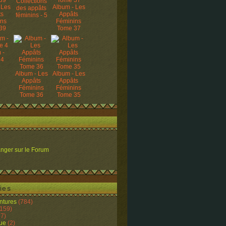
Collections
 Les
Album - Les
des appâts
ts
Appâts
féminins - 5
ins
Féminins
39
Tome 37
 -
 4
Album - Les
Album - Les
Appâts
Appâts
Féminins
Féminins
Tome 36
Tome 35
nger sur le Forum
ies
ntures
(784)
159)
7)
ue
(2)