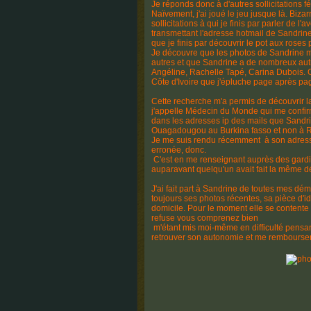
Je réponds donc à d'autres sollicitations f
Naïvement, j'ai joué le jeu jusque là. Biza
sollicitations à qui je finis par parler de l
transmettant l'adresse hotmail de Sandri
que je finis par découvrir le pot aux roses 
Je découvre que les photos de Sandrine mè
autres et que Sandrine a de nombreux aut
Angéline, Rachelle Tapé, Carina Dubois. C
Côte d'Ivoire que j'épluche page après pa
Cette recherche m'a permis de découvrir la 
j'appelle Médecin du Monde qui me confir
dans les adresses ip des mails que Sandrin
Ouagadougou au Burkina fasso et non à R
Je me suis rendu récemment à son adresse
erronée, donc.
C'est en me renseignant auprès des gardien
auparavant quelqu'un avait fait la même 
J'ai fait part à Sandrine de toutes mes dém
toujours ses photos récentes, sa pièce d'ide
domicile. Pour le moment elle se contente
refuse vous comprenez bien
m'étant mis moi-même en difficulté pensant
retrouver son autonomie et me rembourser