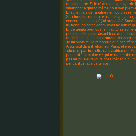
un téléphone. Si je n'avais pas pris garde 
smartphone quand même pour son premie
Ensuite, frais de rapatriement du blessé,
Sandrine est rentrée avec la fièvre jaune, b
concernant le blessé j'ai proposé à Sandr
lui fasse les soins dont il avait besoin et 
Entre temps pour que je m’apitoies sur le 
photo qu'elle a soit disant tirée depuis son
en fouinant sur le site
arnacoeurs.com
, p
Je lui avais fait la remarque que son frère s
A son soit disant retour sur Paris, elle est
chers et pas très efficaces visiblement. Apr
pendant 1 semaine ce qui retarde notre renc
passer plusieurs jours chez médecin du 
pendant ce laps de temps.