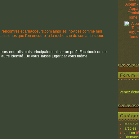
Album -
Appâ
Fémin
Tome 
es de rencontres et arnacoeurs.com ainsi les novices comme moi
Album
 les risques que l'on encoure à la recherche de son âme soeur.
Tome
lusieurs endroits mais principalement sur un profil Facebook on ne
autre identité . Je vous laisse juger par vous même.
Forum
Venez écha
Catégor
Mes ave
articles
(
album
(6
Bienven