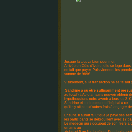
Jusque là tout va bien pour moi.
Arrivée en Côte d'Ivoire, elle se loge dans
ne fait que payer. Puis viennent les premi
somme de 989€.
Visiblement, si la transaction ne se faisait
Sandrine a su être suffisamment persuas
au total )
à Abidjan sans pouvoir obtenir de 
hypothéquions notre avenir à tous les 2. C
Sandrine et le directeur de l’hôpital à ce
qu'il n'y ait plus d'autres frais à engager 
Ensuite, il aurait fallut que je paye ses s
les participants se débrouillent avec 1€ par
Le médecin qui s'occupait de son frère a do
enfants au
début et 5 en fin de séjour. Pendant le séjou