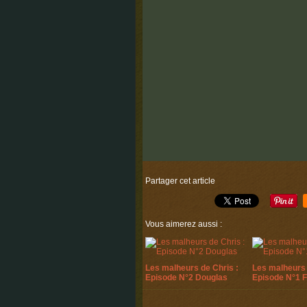
Partager cet article
Vous aimerez aussi :
Les malheurs de Chris :
Les malheurs 
Episode N°2 Douglas
Episode N°1 