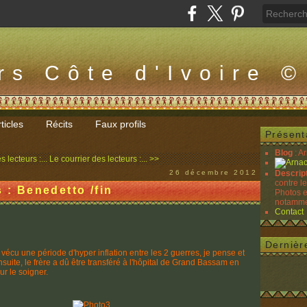
rs Côte d'Ivoire ©
ticles
Récits
Faux profils
Présent
Blog
: A
 lecteurs :...
Le courrier des lecteurs :... >>
26 décembre 2012
Descrip
contre l
 : Benedetto /fin
Photos e
notammen
Contact
Dernièr
écu une période d'hyper inflation entre les 2 guerres, je pense et
suite, le frère a dû être transféré à l'hôpital de Grand Bassam en
ur le soigner.