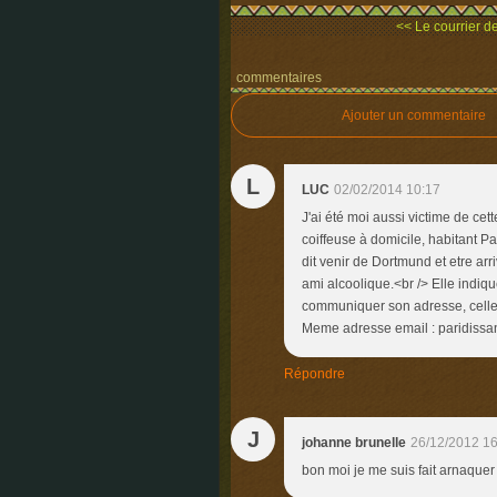
<< Le courrier des
commentaires
Ajouter un commentaire
L
LUC
02/02/2014 10:17
J'ai été moi aussi victime de cet
coiffeuse à domicile, habitant Pa
dit venir de Dortmund et etre ar
ami alcoolique.<br /> Elle indiq
communiquer son adresse, celle 
Meme adresse email : paridissa
Répondre
J
johanne brunelle
26/12/2012 16
bon moi je me suis fait arnaquer