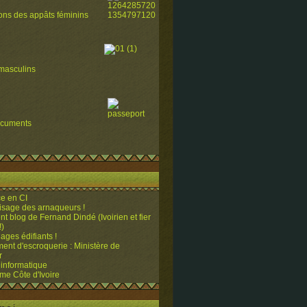
ions des appâts féminins
masculins
ocuments
e en CI
visage des arnaqueurs !
ent blog de Fernand Dindé (Ivoirien et fier
!)
ges édifiants !
ent d'escroquerie : Ministère de
r
 informatique
me Côte d'Ivoire