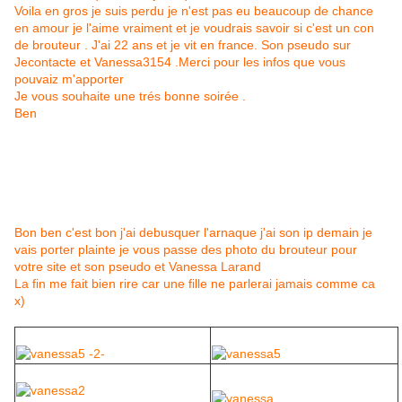
Voila en gros je suis perdu je n'est pas eu beaucoup de chance
en amour je l'aime vraiment et je voudrais savoir si c'est un con
de brouteur . J'ai 22 ans et je vit en france. Son pseudo sur
Jecontacte et Vanessa3154 .Merci pour les infos que vous
pouvaiz m'apporter
Je vous souhaite une trés bonne soirée .
Ben
Je n'ai pas vraiment le temps de me pencher sur ce cas
qu'un autre mail m'arrive.
Mais cette fois-ci il n'est plus question d'amour !
Bon ben c'est bon j'ai debusquer l'arnaque j'ai son ip demain je
vais porter plainte je vous passe des photo du brouteur pour
votre site et son pseudo et Vanessa Larand
La fin me fait bien rire car une fille ne parlerai jamais comme ca
x)