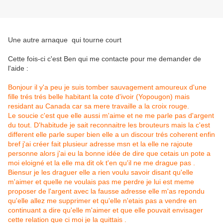
Une autre arnaque qui tourne court
Cette fois-ci c'est Ben qui me contacte pour me demander de
l'aide :
Bonjour il y'a peu je suis tomber sauvagement amoureux d'une
fille trés trés belle habitant la cote d'ivoir (Yopougon) mais
residant au Canada car sa mere travaille a la croix rouge.
Le soucie c'est que elle aussi m'aime et ne me parle pas d'argent
du tout. D'habitude je sait reconnaitre les brouteurs mais la c'est
different elle parle super bien elle a un discour trés coherent enfin
bref j'ai créer fait plusieur adresse msn et la elle ne rajoute
personne alors j'ai eu la bonne idée de dire que cetais un pote a
moi eloigné et la elle ma dit ok t'en qu'il ne me drague pas .
Biensur je les draguer elle a rien voulu savoir disant qu'elle
m'aimer et quelle ne voulais pas me perdre je lui est meme
proposer de l'argent avec la fausse adresse elle m'as repondu
qu'elle allez me supprimer et qu'elle n'etais pas a vendre en
continuant a dire qu'elle m'aimer et que elle pouvait envisager
cette relation que ci moi je la quittais .