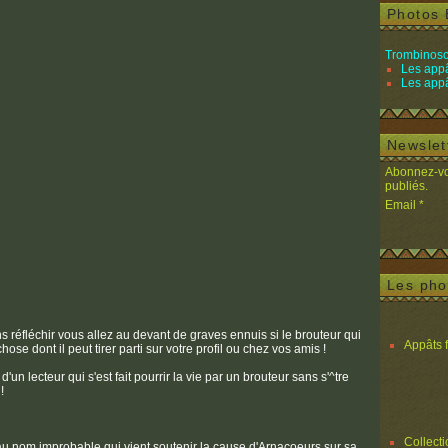
Photos 
Trombinosc
Les appâ
Les appâ
Newslet
Abonnez-vou
publiés.
Email
Les pho
ans réfléchir vous allez au devant de graves ennuis si le brouteur qui
Appâts 
ose dont il peut tirer parti sur votre profil ou chez vos amis !
d'un lecteur qui s'est fait pourrir la vie par un brouteur sans s'^tre
!
Collect
au nom improbable qui vient soutenir la cause d'Arnacoeurs sur sa