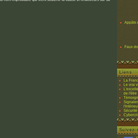
Appâts 
Faux d
Liens
La Franc
Le vrai 
L'excell
de l'être 
Témoigna
Signalem
l'Intérieu
Sécurité
Cybercri
Suivez-