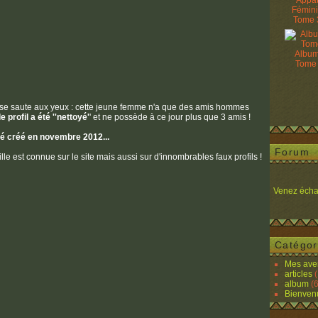
Appâ
Fémin
Tome 
Album
Tome
ose saute aux yeux : cette jeune femme n'a que des amis hommes
le profil a été ''nettoyé'
' et ne possède à ce jour plus que 3 amis !
été créé en novembre 2012...
Forum
ille est connue sur le site mais aussi sur d'innombrables faux profils !
Venez écha
Catégor
Mes ave
articles
(
album
(6
Bienven