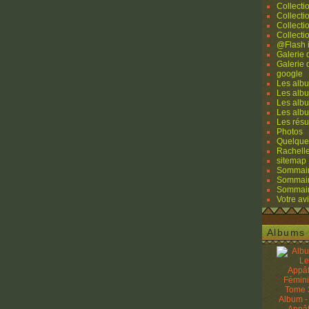
Collecti
Collecti
Collecti
Collecti
@Flash 
Galerie
Galerie
google
Les albu
Les albu
Les albu
Les alb
Les résu
Photos
Quelque
Rachell
sitemap
Sommaire
Sommaire
Sommaire
Votre avi
Albums 
Album -