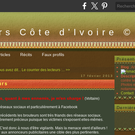
rs Côte d'Ivoire ©
ticles
Récits
Faux profils
Présent
Blog
: A
us avez dit...
Le courrier des lecteurs :... >>
17 février 2013
Descrip
contre l
urs
Photos e
notammen
Contact
, quant à mes ennemis, je m'en charge !
(Voltaire)
 réseaux sociaux et particulièrement à Facebook
Dernièr
récédents les brouteurs sont très friands des réseaux sociaux.
ulièrement précieux puisque les victimes s'exposent elles-mêmes.
C'est donc à nous d'être vigilants. Mais la menace vient d'ailleurs !
 aux annonceurs publicitaires une cible des plus pertinentes.