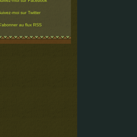
uivez-moi sur Facebook
uivez-moi sur Twitter
'abonner au flux RSS