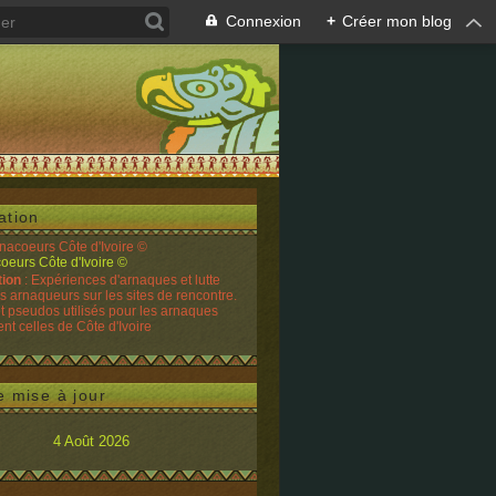
Connexion
+
Créer mon blog
ation
rnacoeurs Côte d'Ivoire ©
tion
: Expériences d'arnaques et lutte
es arnaqueurs sur les sites de rencontre.
t pseudos utilisés pour les arnaques
t celles de Côte d'Ivoire
e mise à jour
4 Août 2026