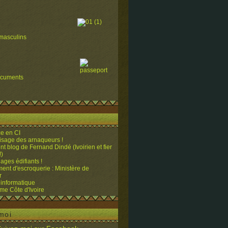
masculins
ocuments
e en CI
visage des arnaqueurs !
ent blog de Fernand Dindé (Ivoirien et fier
!)
ges édifiants !
ent d'escroquerie : Ministère de
r
 informatique
me Côte d'Ivoire
moi