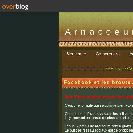
Arnacoeu
Bienvenue
Comprendre
Ar
<< A suivre >> Vo
Facebook et les broute
Mon Dieu, gardez-moi de mes amis
C'est une formule qui s'applique bien aux
Comme nous l'avons vu dans les articles p
Ils y trouvent un terrain de chasse partic
Les faux profils de brouteurs sont légions. 
Le but des réseau sociaux est de proposer