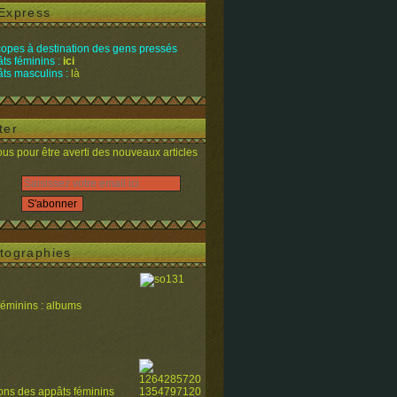
Express
opes à destination des gens pressés
ts féminins :
ici
ts masculins :
là
ter
s pour être averti des nouveaux articles
tographies
féminins : albums
ions des appâts féminins