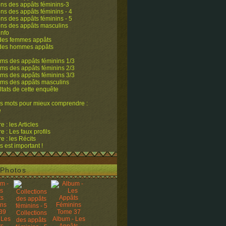
ons des appâts féminins-3
ons des appâts féminins - 4
ons des appâts féminins - 5
ons des appâts masculins
info
 des femmes appâts
 des hommes appâts
ms des appâts féminins 1/3
ms des appâts féminins 2/3
ms des appâts féminins 3/3
ums des appâts masculins
ltats de cette enquête
s mots pour mieux comprendre :
e
 : les Articles
 : Les faux profils
 : les Récits
s est important !
Photos
Collections
 Les
Album - Les
des appâts