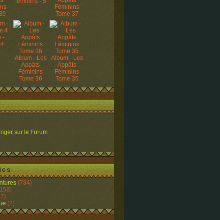
ts
Appâts
féminins - 5
ins
Féminins
39
Tome 37
 -
 4
Album - Les
Album - Les
Appâts
Appâts
Féminins
Féminins
Tome 36
Tome 35
nger sur le Forum
ies
ntures
(784)
158)
7)
ue
(2)