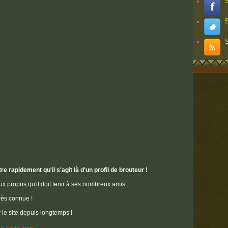
S
S
S
e rapidement qu'il s'agit là d'un profil de brouteur !
x propos qu'il doit tenir à ses nombreux amis...
rès connue !
r le site depuis longtemps !