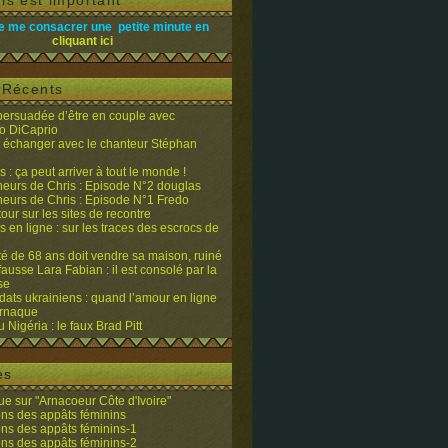
is est important
e me consacrer une petite minute en
cliquant ici
s Récents
 persuadée d’être en couple avec
o DiCaprio
it échanger avec le chanteur Stéphan
 : ça peut arriver à tout le monde !
eurs de Chris : Episode N°2 douglas
eurs de Chris : Episode N°1 Fredo
tour sur les sites de recontre
 en ligne : sur les traces des escrocs de
ité de 68 ans doit vendre sa maison, ruiné
fausse Lara Fabian : il est consolé par la
se
dats ukrainiens : quand l’amour en ligne
’arnaque
du Nigéria : le faux Brad Pitt
es
e sur "Arnacoeur Côte d'Ivoire"
ons des appâts féminins
ons des appâts féminins-1
ons des appâts féminins-2