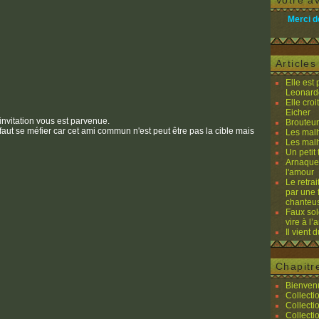
Votre av
Merci d
Article
Elle est
Leonard
Elle cro
Eicher
nvitation vous est parvenue.
Brouteurs
faut se méfier car cet ami commun n'est peut être pas la cible mais
Les malh
Les malh
Un petit 
Arnaques
l'amour
Le retra
par une 
chanteu
Faux sol
vire à l
Il vient 
Chapitr
Bienvenu
Collecti
Collecti
Collecti