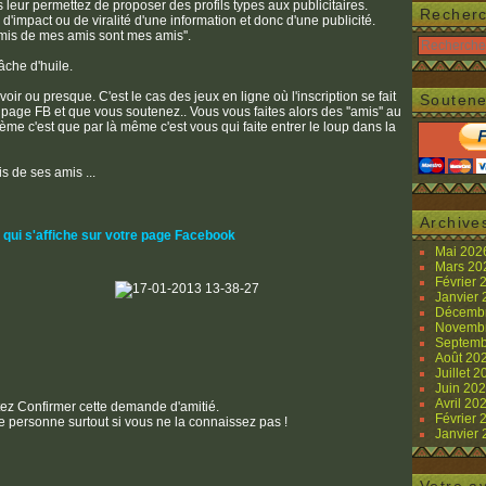
leur permettez de proposer des profils types aux publicitaires.
Recher
 d'impact ou de viralité d'une information et donc d'une publicité.
amis de mes amis sont mes amis''.
âche d'huile.
ir ou presque. C'est le cas des jeux en ligne où l'inscription se fait
Soutene
 page FB et que vous soutenez.. Vous vous faites alors des ''amis'' au
ème c'est que par là même c'est vous qui faite entrer le loup dans la
is de ses amis ...
Archive
ui s'affiche sur votre page Facebook
Mai 20
Mars 2
Février
Janvier
Décemb
Novemb
Septemb
Août 20
Juillet 
Juin 20
Avril 20
ez Confirmer cette demande d'amitié.
Février
ette personne surtout si vous ne la connaissez pas !
Janvier