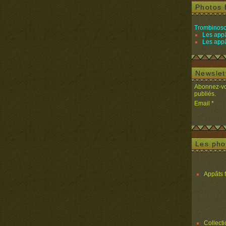
Photos 
Trombinosc
Les appâ
Les appâ
Newslet
Abonnez-vou
publiés.
Email
Les pho
Appâts 
Collect