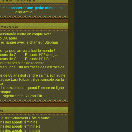
is est important
e me consacrer une petite minute en
cliquant ici
s Récents
 persuadée d’être en couple avec
o DiCaprio
it échanger avec le chanteur Stéphan
 : ça peut arriver à tout le monde !
eurs de Chris : Episode N°2 douglas
eurs de Chris : Episode N°1 Fredo
tour sur les sites de recontre
 en ligne : sur les traces des escrocs de
ité de 68 ans doit vendre sa maison, ruiné
fausse Lara Fabian : il est consolé par la
se
dats ukrainiens : quand l’amour en ligne
’arnaque
du Nigéria : le faux Brad Pitt
es
e sur "Arnacoeur Côte d'Ivoire"
ons des appâts féminins
ons des appâts féminins-1
ons des appâts féminins-2