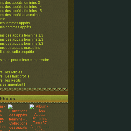
ons des appâts féminins-3
ons des appâts féminins - 4
ons des appâts féminins - 5
ons des appâts masculins
info
 des femmes appâts
 des hommes appâts
ms des appâts féminins 1/3
ms des appâts féminins 2/3
ms des appâts féminins 3/3
ums des appâts masculins
ltats de cette enquête
s mots pour mieux comprendre :
e
 : les Articles
 : Les faux profils
 : les Récits
s est important !
Photos
Collections
 Les
Album - Les
des appâts