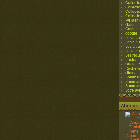
Collecti
Collecti
Collecti
Collecti
@Flash 
Galerie
Galerie
google
Les albu
Les albu
Les albu
Les alb
Les résu
Photos
Quelque
Rachell
sitemap
Sommaire
Sommaire
Sommaire
Votre avi
Albums 
Album -