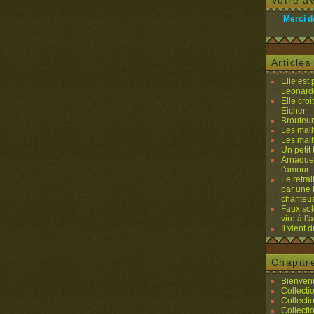
Votre av
Merci d
Article
Elle est
Leonard
Elle cro
Eicher
Brouteurs
Les malh
Les malh
Un petit 
Arnaques
l'amour
Le retra
par une 
chanteu
Faux sol
vire à l
Il vient 
Chapitr
Bienvenu
Collecti
Collecti
Collecti