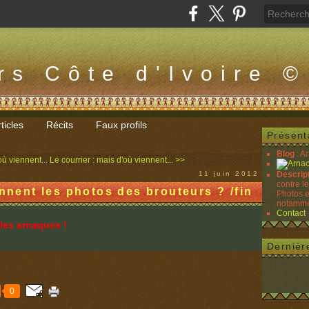
rs Côte d'Ivoire ©
ticles
Récits
Faux profils
Présent
Blog
: A
où viennent...
Le courrier : mais d'où viennent... >>
11 juin 2012
Descrip
contre l
ennent les photos des brouteurs ? /fin
Photos e
notammen
Contact
les arnaques !
Dernièr
0