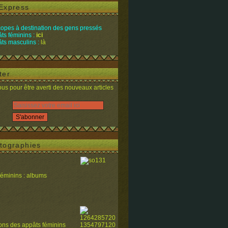
Express
opes à destination des gens pressés
ts féminins :
ici
ts masculins :
là
ter
s pour être averti des nouveaux articles
tographies
féminins : albums
ions des appâts féminins