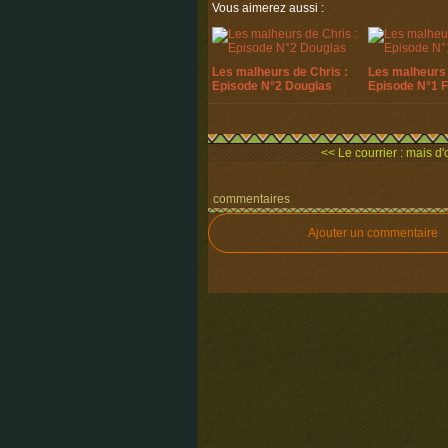
Vous aimerez aussi :
Les malheurs de Chris :
Les malheurs 
Episode N°2 Douglas
Episode N°1 
<< Le courrier : mais d'
commentaires
Ajouter un commentaire