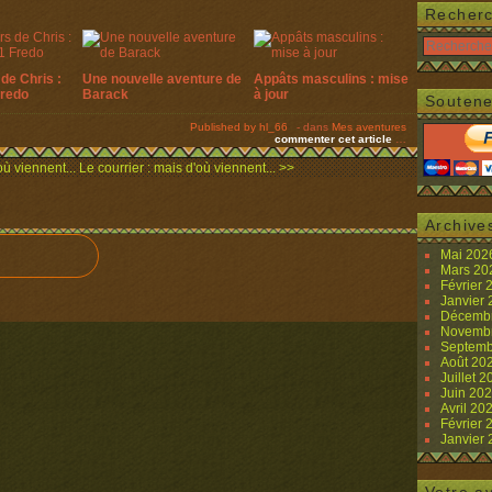
Recher
de Chris :
Une nouvelle aventure de
Appâts masculins : mise
Fredo
Barack
à jour
Soutene
Published by hl_66
-
dans
Mes aventures
commenter cet article
…
où viennent...
Le courrier : mais d'où viennent... >>
Archive
Mai 20
Mars 2
Février
Janvier
Décemb
Novemb
Septemb
Août 20
Juillet 
Juin 20
Avril 20
Février
Janvier