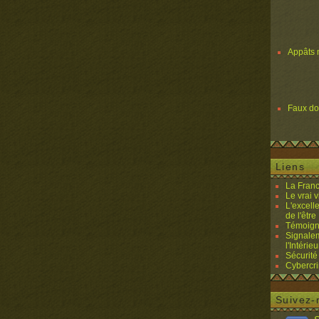
Appâts 
Faux d
Liens
La Franc
Le vrai 
L'excell
de l'être 
Témoigna
Signalem
l'Intérieu
Sécurité
Cybercri
Suivez-