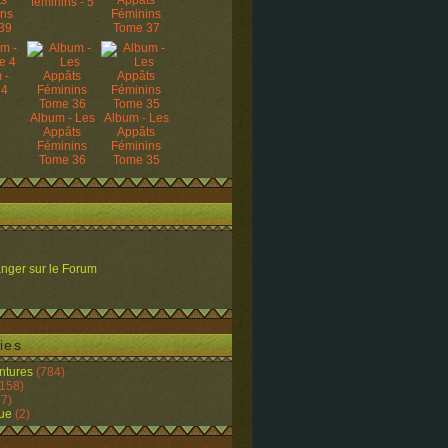
ts
Appâts
féminins - 5
ins
Féminins
39
Tome 37
 -
 4
Album - Les
Album - Les
Appâts
Appâts
Féminins
Féminins
Tome 36
Tome 35
nger sur le Forum
ies
ntures
(784)
158)
7)
ue
(2)