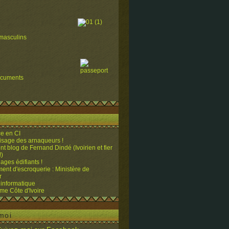
masculins
ocuments
e en CI
visage des arnaqueurs !
ent blog de Fernand Dindé (Ivoirien et fier
!)
ges édifiants !
ent d'escroquerie : Ministère de
r
 informatique
me Côte d'Ivoire
moi