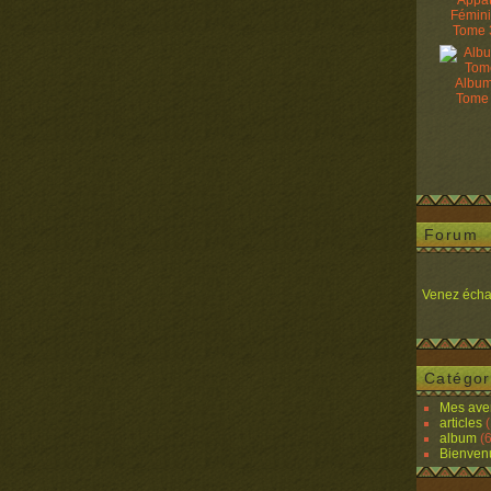
Appâ
Fémin
Tome 
Album
Tome
Forum
Venez écha
Catégor
Mes ave
articles
(
album
(6
Bienven