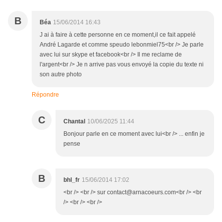
B
Béa
15/06/2014 16:43
J ai à faire à cette personne en ce moment,il ce fait appelé
André Lagarde et comme speudo lebonmiel75<br /> Je parle
avec lui sur skype et facebook<br /> Il me reclame de
l'argent<br /> Je n arrive pas vous envoyé la copie du texte ni
son autre photo
Répondre
C
Chantal
10/06/2025 11:44
Bonjour parle en ce moment avec lui<br /> ... enfin je
pense
B
bhl_fr
15/06/2014 17:02
<br /> <br /> sur contact@arnacoeurs.com<br /> <br
/> <br /> <br />