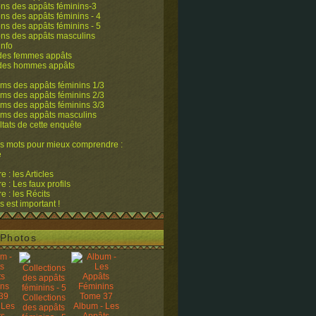
ons des appâts féminins-3
ons des appâts féminins - 4
ons des appâts féminins - 5
ons des appâts masculins
info
 des femmes appâts
 des hommes appâts
ms des appâts féminins 1/3
ms des appâts féminins 2/3
ms des appâts féminins 3/3
ums des appâts masculins
ltats de cette enquête
s mots pour mieux comprendre :
e
 : les Articles
 : Les faux profils
 : les Récits
s est important !
Photos
Collections
 Les
Album - Les
des appâts