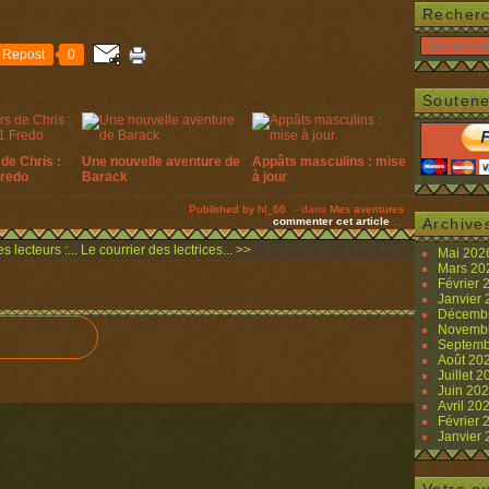
Recher
Repost
0
Soutene
de Chris :
Une nouvelle aventure de
Appâts masculins : mise
Fredo
Barack
à jour
Published by hl_66
-
dans
Mes aventures
commenter cet article
…
Archive
s lecteurs :...
Le courrier des lectrices... >>
Mai 20
Mars 2
Février
Janvier
Décemb
Novemb
Septemb
Août 20
Juillet 
Juin 20
Avril 20
Février
Janvier