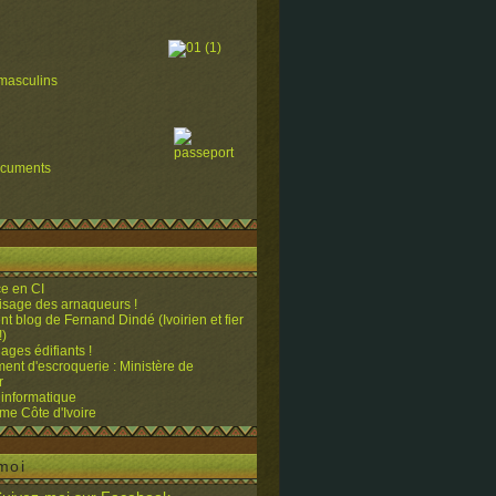
masculins
ocuments
e en CI
visage des arnaqueurs !
ent blog de Fernand Dindé (Ivoirien et fier
!)
ges édifiants !
ent d'escroquerie : Ministère de
r
 informatique
me Côte d'Ivoire
moi