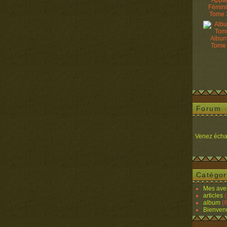
Appâ
Fémin
Tome 
Album
Tome
Forum
Venez écha
Catégor
Mes ave
articles
(
album
(6
Bienven