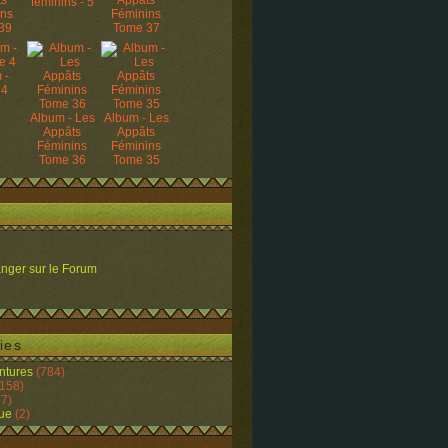
ts
Appâts
féminins - 5
ins
Féminins
39
Tome 37
 -
 4
Album - Les
Album - Les
Appâts
Appâts
Féminins
Féminins
Tome 36
Tome 35
nger sur le Forum
ies
ntures
(784)
158)
7)
ue
(2)