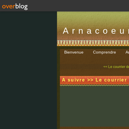
Arnacoeu
Bienvenue
Comprendre
Ar
<< Le courrier de
A suivre >> Le courrier