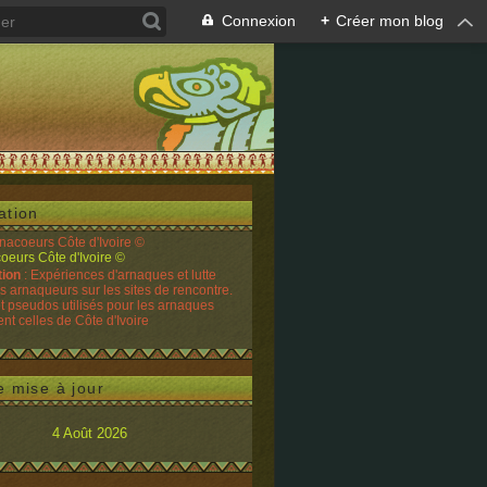
Connexion
+
Créer mon blog
ation
rnacoeurs Côte d'Ivoire ©
tion
: Expériences d'arnaques et lutte
es arnaqueurs sur les sites de rencontre.
t pseudos utilisés pour les arnaques
t celles de Côte d'Ivoire
e mise à jour
4 Août 2026