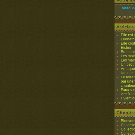
Votre av
Merci d
Article
Elle est
Leonard
Elle cro
Eicher
Brouteurs
Les malh
Les malh
Un petit 
Arnaques
l'amour
Le retra
par une 
chanteu
Faux sol
vire à l
Il vient 
Chapitr
Bienvenu
Collecti
Collecti
Collecti