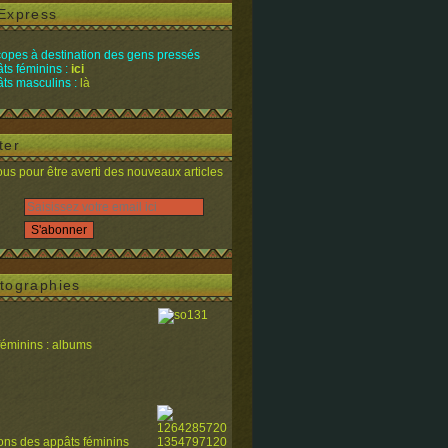
Express
opes à destination des gens pressés
ts féminins :
ici
ts masculins :
là
ter
s pour être averti des nouveaux articles
tographies
féminins : albums
ions des appâts féminins