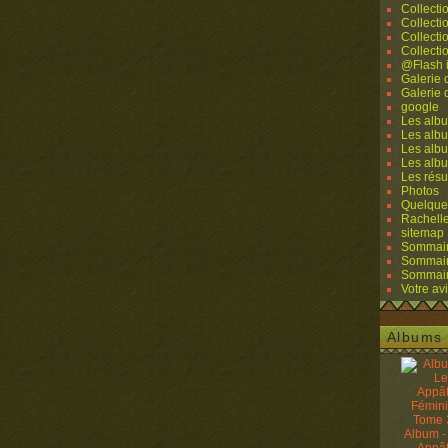
Collecti
Collecti
Collecti
Collecti
@Flash 
Galerie
Galerie
google
Les albu
Les albu
Les albu
Les alb
Les résu
Photos
Quelque
Rachell
sitemap
Sommaire
Sommaire
Sommaire
Votre avi
Albums 
Album -