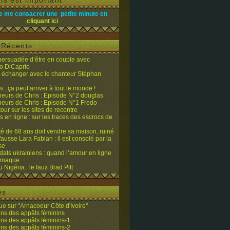
is est important
e me consacrer une petite minute en
cliquant ici
s Récents
 persuadée d’être en couple avec
o DiCaprio
it échanger avec le chanteur Stéphan
 : ça peut arriver à tout le monde !
eurs de Chris : Episode N°2 douglas
eurs de Chris : Episode N°1 Fredo
tour sur les sites de recontre
 en ligne : sur les traces des escrocs de
ité de 68 ans doit vendre sa maison, ruiné
fausse Lara Fabian : il est consolé par la
se
dats ukrainiens : quand l’amour en ligne
’arnaque
du Nigéria : le faux Brad Pitt
es
e sur "Arnacoeur Côte d'Ivoire"
ons des appâts féminins
ons des appâts féminins-1
ons des appâts féminins-2