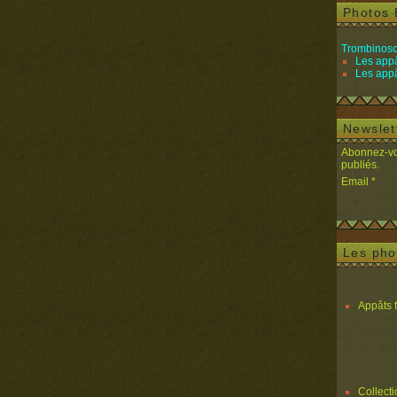
Photos 
Trombinosc
Les appâ
Les appâ
Newslet
Abonnez-vou
publiés.
Email
Les pho
Appâts 
Collect