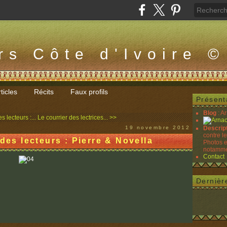
rs Côte d'Ivoire ©
ticles
Récits
Faux profils
Présent
Blog
: A
s lecteurs :...
Le courrier des lectrices... >>
19 novembre 2012
Descrip
contre l
 des lecteurs : Pierre & Novella
Photos e
notammen
Contact
Dernièr