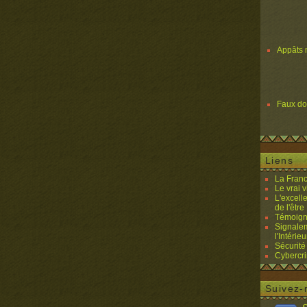
Appâts 
Faux d
Liens
La Franc
Le vrai 
L'excell
de l'être 
Témoigna
Signalem
l'Intérieu
Sécurité
Cybercri
Suivez-