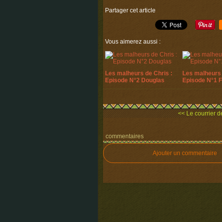
Partager cet article
Vous aimerez aussi :
Les malheurs de Chris :
Les malheurs 
Episode N°2 Douglas
Episode N°1 
<< Le courrier de
commentaires
Ajouter un commentaire