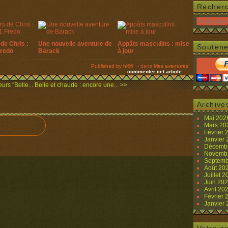
Recher
de Chris :
Une nouvelle aventure de
Appâts masculins : mise
Soutene
Fredo
Barack
à jour
Published by hl66
-
dans
Mes aventures
commenter cet article
…
rs ''Belle...
Belle et chaude : encore une... >>
Archive
Mai 20
Mars 2
Février
Janvier
Décemb
Novemb
Septemb
Août 20
Juillet 
Juin 20
Avril 20
Février
Janvier