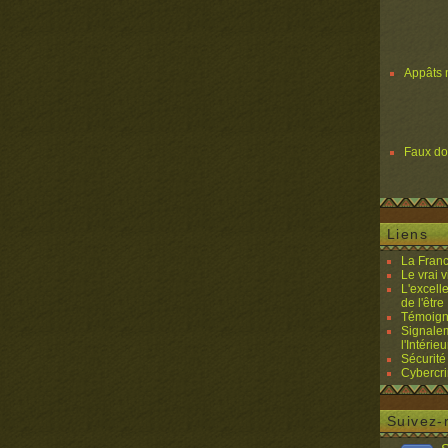
Appâts 
Faux d
Liens
La Franc
Le vrai 
L'excell
de l'être 
Témoigna
Signalem
l'Intérieu
Sécurité
Cybercri
Suivez-