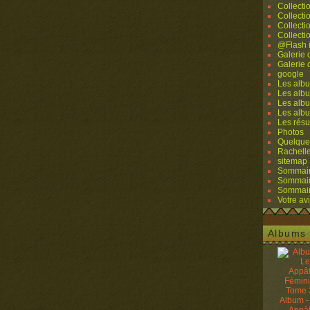
Collecti
Collecti
Collecti
Collecti
@Flash 
Galerie
Galerie
google
Les albu
Les albu
Les albu
Les alb
Les résu
Photos
Quelque
Rachell
sitemap
Sommaire
Sommaire
Sommaire
Votre avi
Albums 
Album -