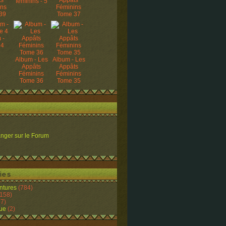
ts
Appâts
féminins - 5
ins
Féminins
39
Tome 37
 -
 4
Album - Les
Album - Les
Appâts
Appâts
Féminins
Féminins
Tome 36
Tome 35
nger sur le Forum
ies
ntures
(784)
158)
7)
ue
(2)