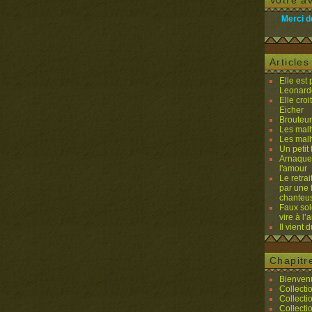
Votre av
Merci d
Article
Elle est
Leonard
Elle cro
Eicher
Brouteurs
Les malh
Les malh
Un petit 
Arnaques
l'amour
Le retra
par une 
chanteu
Faux sol
vire à l
Il vient 
Chapitr
Bienvenu
Collecti
Collecti
Collecti