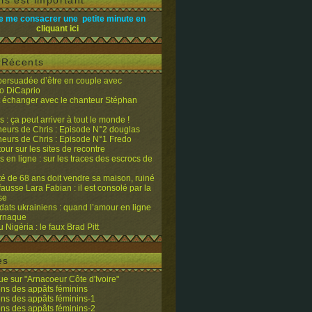
is est important
e me consacrer une petite minute en
cliquant ici
s Récents
 persuadée d’être en couple avec
o DiCaprio
it échanger avec le chanteur Stéphan
 : ça peut arriver à tout le monde !
eurs de Chris : Episode N°2 douglas
eurs de Chris : Episode N°1 Fredo
tour sur les sites de recontre
 en ligne : sur les traces des escrocs de
ité de 68 ans doit vendre sa maison, ruiné
fausse Lara Fabian : il est consolé par la
se
dats ukrainiens : quand l’amour en ligne
’arnaque
du Nigéria : le faux Brad Pitt
es
e sur "Arnacoeur Côte d'Ivoire"
ons des appâts féminins
ons des appâts féminins-1
ons des appâts féminins-2