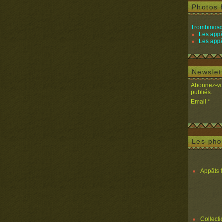
Photos 
Trombinosc
Les appâ
Les appâ
Newslet
Abonnez-vou
publiés.
Email
Les pho
Appâts 
Collect