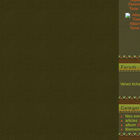
Appâ
Fémin
Tome 
Album
Tome
Forum
Venez écha
Catégor
Mes ave
articles
(
album
(6
Bienven