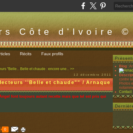
rs Côte d'Ivoire ©
ticles
Récits
Faux profils
Présent
Blog
: A
rs ''Belle...
Belle et chaude : encore une... >>
12 décembre 2011
Descrip
contre l
 lecteurs ''Belle et chaude"" / Arnaque
Photos e
notammen
Contact
Angel font toujours autant recette mais que tel est pris qui
Dernièr
0