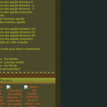
ons des appâts féminins-3
ons des appâts féminins - 4
ons des appâts féminins - 5
ons des appâts masculins
info
 des femmes appâts
 des hommes appâts
ms des appâts féminins 1/3
ms des appâts féminins 2/3
ms des appâts féminins 3/3
ums des appâts masculins
ltats de cette enquête
s mots pour mieux comprendre :
e
 : les Articles
 : Les faux profils
 : les Récits
s est important !
Photos
Collections
 Les
Album - Les
des appâts