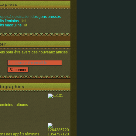
Express
opes à destination des gens pressés
ts féminins :
ici
ts masculins :
là
ter
s pour être averti des nouveaux articles
tographies
féminins : albums
ions des appâts féminins