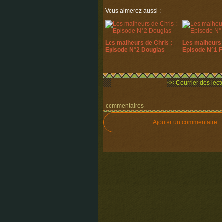
Vous aimerez aussi :
Les malheurs de Chris :
Les malheurs 
Episode N°2 Douglas
Episode N°1 
<< Courrier des lecteu
commentaires
Ajouter un commentaire