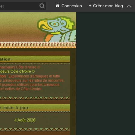
Connexion
+
Créer mon blog
ation
rnacoeurs Côte d'Ivoire ©
tion
: Expériences d'arnaques et lutte
es arnaqueurs sur les sites de rencontre.
t pseudos utilisés pour les arnaques
t celles de Côte d'Ivoire
e mise à jour
4 Août 2026