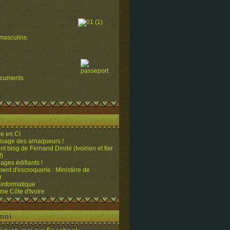
masculins
ocuments
e en CI
visage des arnaqueurs !
ent blog de Fernand Dindé (Ivoirien et fier
!)
ges édifiants !
ent d'escroquerie : Ministère de
r
 informatique
me Côte d'Ivoire
moi