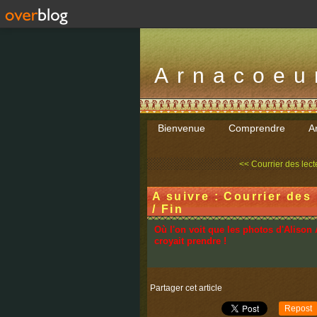
Arnacoeu
Bienvenue
Comprendre
Ar
<< Courrier des lecteu
A suivre : Courrier des
/ Fin
Où l'on voit que les photos d'Alison 
croyait prendre !
Partager cet article
Repost