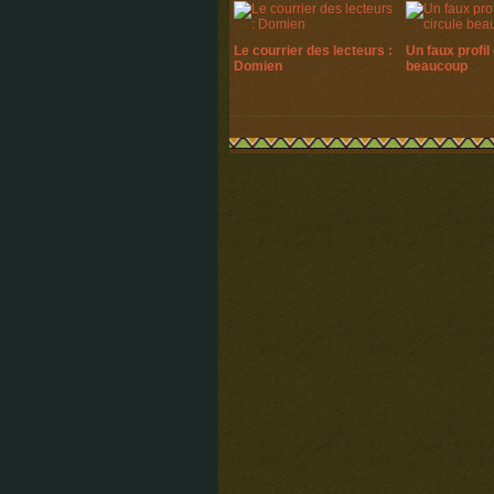
Le courrier des lecteurs :
Un faux profil 
Domien
beaucoup