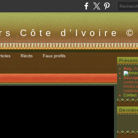
rs Côte d'Ivoire ©
ticles
Récits
Faux profils
Présent
Blog
: A
Descrip
contre l
Photos e
notammen
Contact
Dernièr