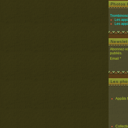
Photos 
Trombinosc
Les appâ
Les appâ
Newslet
Abonnez-vou
publiés.
Email
Les pho
Appâts 
Collect