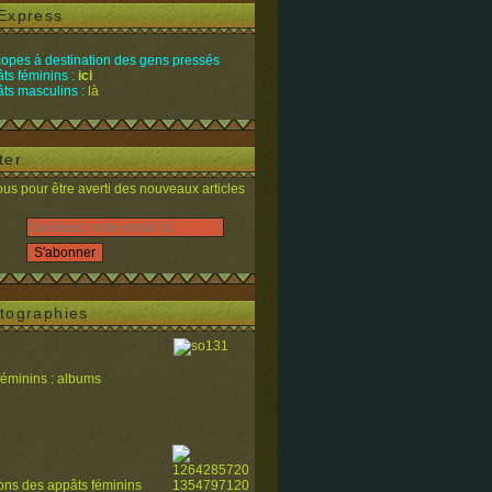
Express
opes à destination des gens pressés
ts féminins :
ici
ts masculins :
là
ter
s pour être averti des nouveaux articles
tographies
féminins : albums
ions des appâts féminins