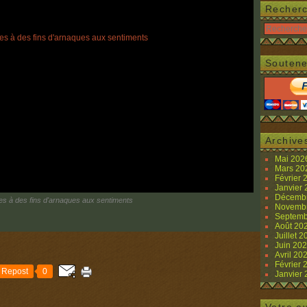
Recher
Soutene
Archive
Mai 20
Mars 2
Février
Janvier
Décemb
es à des fins d'arnaques aux sentiments
Novemb
Septemb
Août 20
Juillet 
Juin 20
Avril 20
Février
Repost
0
Janvier