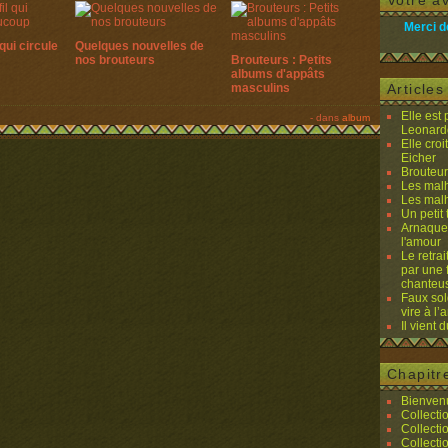
Votre av
Merci d
qui circule
Quelques nouvelles de
nos brouteurs
Brouteurs : Petits
albums d'appâts
masculins
Article
Elle est
-
dans
album
Leonard
Elle cro
Eicher
Brouteurs
Les malh
Les malh
Un petit 
Arnaques
l'amour
Le retra
par une 
chanteu
Faux sol
vire à l
Il vient 
Chapitr
Bienvenu
Collecti
Collecti
Collecti