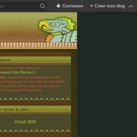
Connexion
+
Créer mon blog
ation
rnacoeurs Côte d'Ivoire ©
tion
: Expériences d'arnaques et lutte
es arnaqueurs sur les sites de rencontre.
t pseudos utilisés pour les arnaques
t celles de Côte d'Ivoire
e mise à jour
4 Août 2026