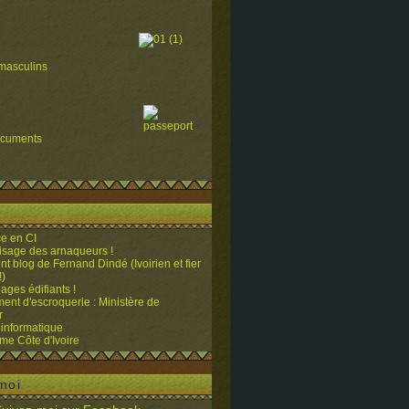
masculins
ocuments
e en CI
visage des arnaqueurs !
ent blog de Fernand Dindé (Ivoirien et fier
!)
ges édifiants !
ent d'escroquerie : Ministère de
r
 informatique
me Côte d'Ivoire
moi