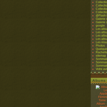
Collecti
Collecti
Collecti
Collecti
@Flash 
Galerie
Galerie
google
Les albu
Les albu
Les albu
Les alb
Les résu
Photos
Quelque
Rachell
sitemap
Sommaire
Sommaire
Sommaire
Votre avi
Albums 
Album -