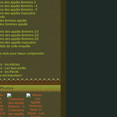
ons des appâts féminins-3
ons des appâts féminins - 4
ons des appâts féminins - 5
ons des appâts masculins
info
 des femmes appâts
 des hommes appâts
ms des appâts féminins 1/3
ms des appâts féminins 2/3
ms des appâts féminins 3/3
ums des appâts masculins
ltats de cette enquête
s mots pour mieux comprendre :
e
 : les Articles
 : Les faux profils
 : les Récits
s est important !
Photos
Collections
 Les
Album - Les
des appâts