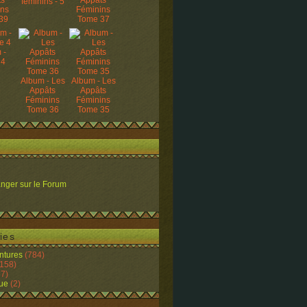
ts
Appâts
féminins - 5
ins
Féminins
39
Tome 37
 -
 4
Album - Les
Album - Les
Appâts
Appâts
Féminins
Féminins
Tome 36
Tome 35
nger sur le Forum
ies
ntures
(784)
158)
7)
ue
(2)