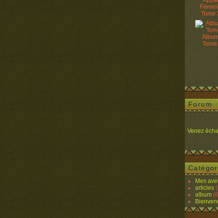
Appâ
Fémin
Tome 
Album
Tome
Forum
Venez écha
Catégor
Mes ave
articles
(
album
(6
Bienven