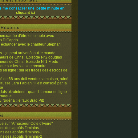
is est important
e me consacrer une petite minute en
cliquant ici
s Récents
 persuadée d’être en couple avec
o DiCaprio
it échanger avec le chanteur Stéphan
 : ça peut arriver à tout le monde !
eurs de Chris : Episode N°2 douglas
eurs de Chris : Episode N°1 Fredo
tour sur les sites de recontre
 en ligne : sur les traces des escrocs de
ité de 68 ans doit vendre sa maison, ruiné
fausse Lara Fabian : il est consolé par la
se
dats ukrainiens : quand l’amour en ligne
’arnaque
du Nigéria : le faux Brad Pitt
es
e sur "Arnacoeur Côte d'Ivoire"
ons des appâts féminins
ons des appâts féminins-1
ons des appâts féminins-2