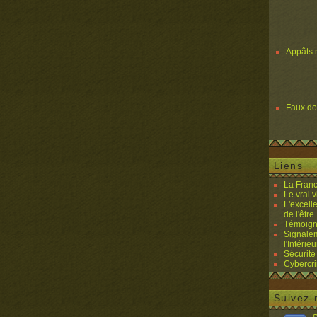
Appâts 
Faux d
Liens
La Franc
Le vrai 
L'excell
de l'être 
Témoigna
Signalem
l'Intérieu
Sécurité
Cybercri
Suivez-