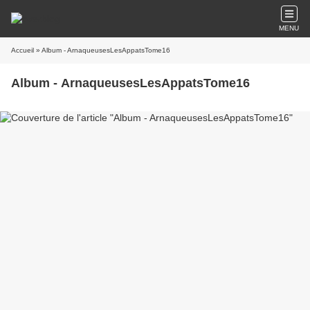
MENU
Accueil
» Album - ArnaqueusesLesAppatsTome16
Album - ArnaqueusesLesAppatsTome16