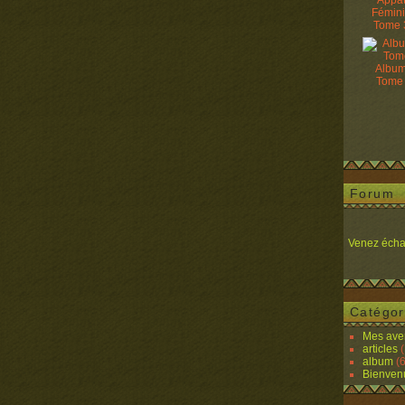
Appâ
Fémin
Tome 
Album
Tome
Forum
Venez écha
Catégor
Mes ave
articles
(
album
(6
Bienven