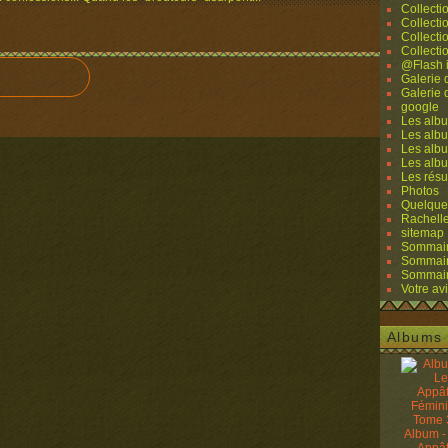
Collecti
Collecti
Collecti
Collecti
@Flash 
Galerie
Galerie
google
Les albu
Les albu
Les albu
Les alb
Les résu
Photos
Quelque
Rachell
sitemap
Sommaire
Sommaire
Sommaire
Votre avi
Albums 
Album -