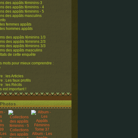
ons des appâts féminins-3
ons des appâts féminins - 4
ons des appâts féminins - 5
ons des appâts masculins
info
 des femmes appâts
 des hommes appâts
ms des appâts féminins 1/3
ms des appâts féminins 2/3
ms des appâts féminins 3/3
ums des appâts masculins
ltats de cette enquête
s mots pour mieux comprendre :
e
 : les Articles
 : Les faux profils
 : les Récits
s est important !
Photos
Collections
 Les
Album - Les
des appâts