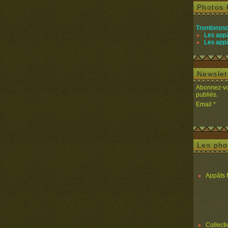
Photos 
Trombinosc
Les appâ
Les appâ
Newslet
Abonnez-vou
publiés.
Email
Les pho
Appâts 
Collect