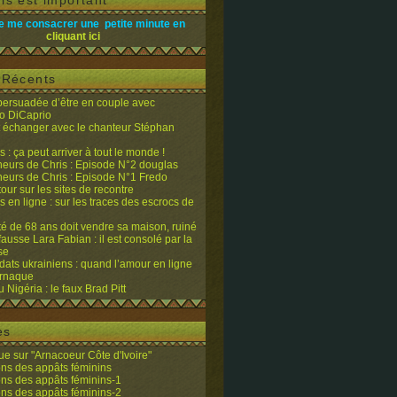
is est important
e me consacrer une petite minute en
cliquant ici
s Récents
 persuadée d’être en couple avec
o DiCaprio
it échanger avec le chanteur Stéphan
 : ça peut arriver à tout le monde !
eurs de Chris : Episode N°2 douglas
eurs de Chris : Episode N°1 Fredo
tour sur les sites de recontre
 en ligne : sur les traces des escrocs de
ité de 68 ans doit vendre sa maison, ruiné
fausse Lara Fabian : il est consolé par la
se
dats ukrainiens : quand l’amour en ligne
’arnaque
du Nigéria : le faux Brad Pitt
es
e sur "Arnacoeur Côte d'Ivoire"
ons des appâts féminins
ons des appâts féminins-1
ons des appâts féminins-2