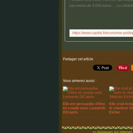
pas moins de 3.000 euros... , La crédulité
Partager cet article
Vous aimerez aussi :
Elle est persuadée d’être
Elle croit éch
en couple avec Leonardo
le chanteur S
DiCaprio
Eicher
<< Arnaques sur internet :