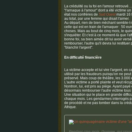
La crédulité ou la foi en l'amour retrouvé
"l'arnaque à l'amour" dont a été victime
état nos confrères de
Sud Ouest
mardi 16 f
au total, par une femme qui disait l'aimer.
Au départ, rien de bien méchant semble-t-
celle qui est en train de l'arnaquer : 50 eu
choses. Mais au bout de cinq mois, le qui
s'inquiéter. Et c'est à ce moment-là que l
bonne foi, sa bien aimée dit lui avoir ver
rembourser, l'autre qu'il devra lui restitue
"blanchir l'argent".
En difficulté financière
La victime accepte et lui vire l'argent, e
utilisé par les fraudeurs puisqu'on ne peu
préservé. Mais coup de théâtre, les 3.000 
L'autre victime a porté plainte et veut ré
Nontron, lui, est pris au piège. Ayant payé
désormais rembourser l'autre victime tous 
Une situation qui le place en grande diffic
chaque mois. Les gendarmes interrogés par 
de procédé et ne pas tomber dans la crédul
Afrique.
Pendant cinq mois, l'homme, qui croyait