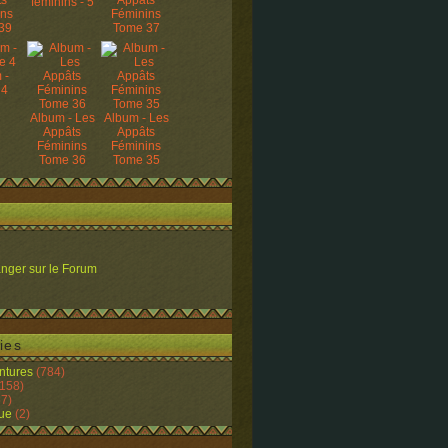
ts
Appâts
féminins - 5
ins
Féminins
39
Tome 37
 -
 4
Album - Les
Album - Les
Appâts
Appâts
Féminins
Féminins
Tome 36
Tome 35
nger sur le Forum
ies
ntures
(784)
158)
7)
ue
(2)