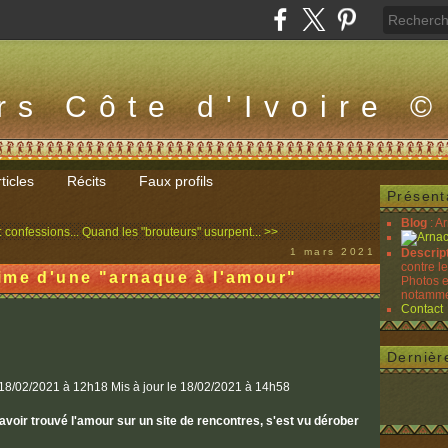
rs Côte d'Ivoire ©
ticles
Récits
Faux profils
Présent
Blog
: A
 confessions...
Quand les "brouteurs" usurpent... >>
1 mars 2021
Descrip
contre l
ime d'une "arnaque à l'amour"
Photos e
notammen
Contact
Dernièr
18/02/2021 à 12h18
Mis à jour le
18/02/2021 à 14h58
avoir trouvé l'amour sur un site de rencontres, s'est vu dérober