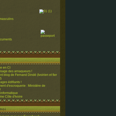
masculins
ocuments
e en CI
visage des arnaqueurs !
ent blog de Fernand Dindé (Ivoirien et fier
!)
ges édifiants !
ent d'escroquerie : Ministère de
r
 informatique
me Côte d'Ivoire
moi