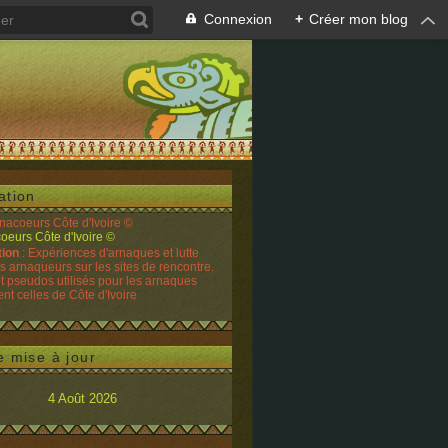
Connexion
+
Créer mon blog
ation
rnacoeurs Côte d'Ivoire ©
tion
: Expériences d'arnaques et lutte
es arnaqueurs sur les sites de rencontre.
t pseudos utilisés pour les arnaques
t celles de Côte d'Ivoire
e mise à jour
4 Août 2026