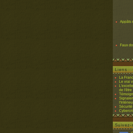
Appâts 
Faux d
Liens
La Franc
Le vrai 
L'excell
de l'être 
Témoigna
Signalem
l'Intérieu
Sécurité
Cybercri
Suivez-