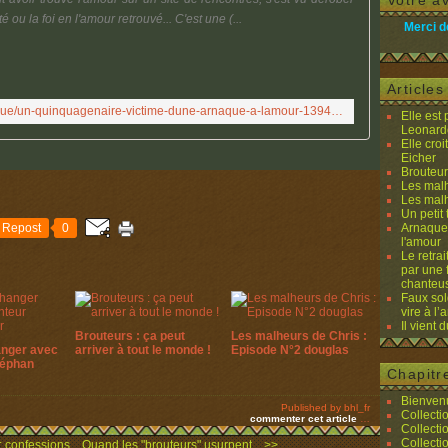
Votre av
 ou la foi en l'amour retrouvé... C'est une (...
Merci d
Article
https://www.capital.fr/economie-politique/un-quinquagenaire-victime-dune-arnaque-a-lamour-1394516
Elle est
Leonard
Elle cro
Eicher
Brouteurs
Les malh
Les malh
Un petit 
Repost
0
Arnaques
l'amour
Le retra
par une 
chanteu
Faux sol
vire à l
Il vient 
Brouteurs : ça peut
Les malheurs de Chris :
anger avec
arriver à tout le monde !
Episode N°2 douglas
téphan
Chapitr
Bienvenu
Published by bhl_fr
Collecti
commenter cet article
…
Collecti
Collecti
 confessions...
Quand les "brouteurs" usurpent... >>