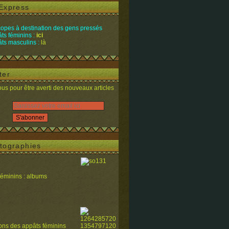
Express
opes à destination des gens pressés
ts féminins :
ici
ts masculins :
là
ter
s pour être averti des nouveaux articles
tographies
féminins : albums
ions des appâts féminins