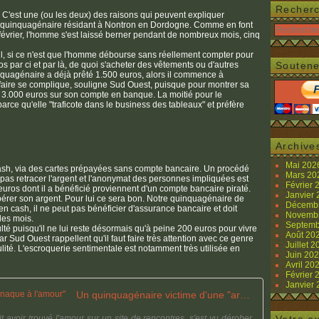
Recher
… C'est une (ou les deux) des raisons qui peuvent expliquer
 un quinquagénaire résidant à Nontron en Dordogne. Comme en font
évrier, l'homme s'est laissé berner pendant de nombreux mois, cinq
il, si ce n'est que l'homme débourse sans réellement compter pour
ros par ci et par là, de quoi s'acheter des vêtements ou d'autres
Soutene
nquagénaire a déjà prêté 1.500 euros, alors il commence à
'affaire se complique, souligne Sud Ouest, puisque pour montrer sa
sé 3.000 euros sur son compte en banque. La moitié pour le
r parce qu'elle "traficote dans le business des tableaux" et préfère
Archive
Mai 20
n cash, via des cartes prépayées sans compte bancaire. Un procédé
Mars 2
t pas retracer l'argent et l'anonymat des personnes impliquées est
Février
euros dont il a bénéficié proviennent d'un compte bancaire piraté.
Janvier
cupérer son argent. Pour lui ce sera bon. Notre quinquagénaire de
Décemb
 en cash, il ne peut pas bénéficier d'assurance bancaire et doit
Novemb
les mois.
Septemb
ulté puisqu'il ne lui reste désormais qu'à peine 200 euros pour vivre
Août 20
Sud Ouest rappellent qu'il faut faire très attention avec ce genre
Juillet 
ité. L'escroquerie sentimentale est notamment très utilisée en
Juin 20
Avril 20
Février
Janvier
Un quinquagénaire victime d'une "arnaque à l'amour"
 avoir trouvé l'amour sur un site de rencontres, s'est vu dérober