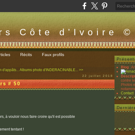
rs Côte d'Ivoire ©
ticles
Récits
Faux profils
Présent
Blog
: A
 d'appâts...
Albums photo d'INDERACINABLE... >>
22 juillet 2018
Descrip
contre l
rs # 50
Photos e
notammen
Contact
Dernièr
s, à vouloir nous faire croire qu'il est possible
ement tentant !