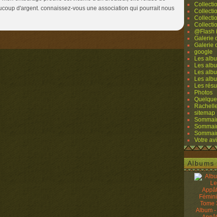
Collecti
ucoup d'argent. connaissez-vous une association qui pourrait nous
Collecti
Collecti
Collecti
@Flash 
Galerie
Galerie
google
Les albu
Les albu
Les albu
Les alb
Les résu
Photos
Quelque
Rachell
sitemap
Sommaire
Sommaire
Sommaire
Votre avi
Albums 
Album -