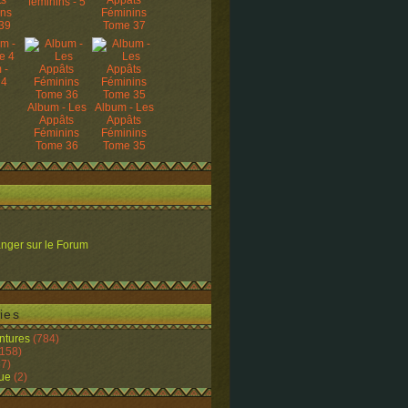
ts
Appâts
féminins - 5
ins
Féminins
39
Tome 37
 -
 4
Album - Les
Album - Les
Appâts
Appâts
Féminins
Féminins
Tome 36
Tome 35
nger sur le Forum
ies
ntures
(784)
158)
7)
ue
(2)