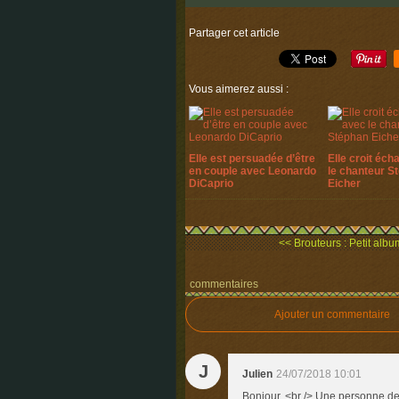
Partager cet article
Vous aimerez aussi :
Elle est persuadée d’être
Elle croit éch
en couple avec Leonardo
le chanteur S
DiCaprio
Eicher
<< Brouteurs : Petit album
commentaires
Ajouter un commentaire
J
Julien
24/07/2018 10:01
Bonjour, <br /> Une personne de