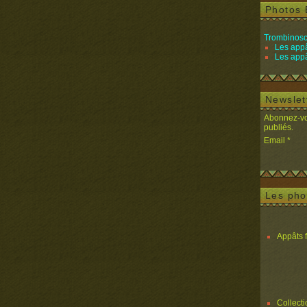
Photos 
Trombinosc
Les appâ
Les appâ
Newslet
Abonnez-vou
publiés.
Email
Les pho
Appâts 
Collect