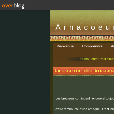
Arnacoeu
Bienvenue
Comprendre
Ar
<< Brouteurs : Petit album
Le courrier des brouteu
Les brouteurs continuent , encore et toujour
d'être remboursé d'une arnaque ! C'est tell