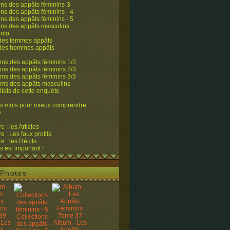
ons des appâts féminins-3
ons des appâts féminins - 4
ons des appâts féminins - 5
ons des appâts masculins
info
 des femmes appâts
 des hommes appâts
ms des appâts féminins 1/3
ms des appâts féminins 2/3
ms des appâts féminins 3/3
ums des appâts masculins
ltats de cette enquête
s mots pour mieux comprendre :
e
 : les Articles
 : Les faux profils
 : les Récits
s est important !
Photos
Collections
 Les
Album - Les
des appâts