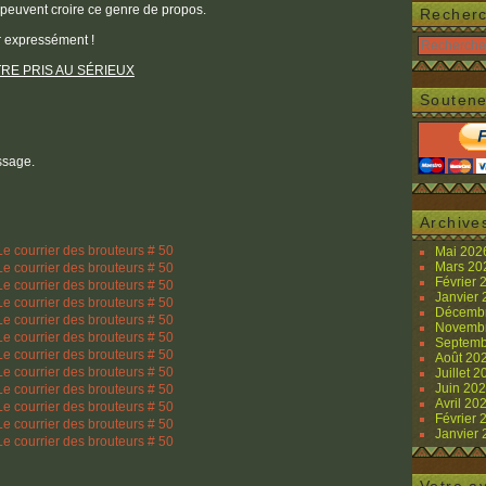
 peuvent croire ce genre de propos.
Recher
ir expressément !
RE PRIS AU SÉRIEUX
Soutene
ssage.
Archive
Mai 20
Mars 2
Février
Janvier
Décemb
Novemb
Septemb
Août 20
Juillet 
Juin 20
Avril 20
Février
Janvier