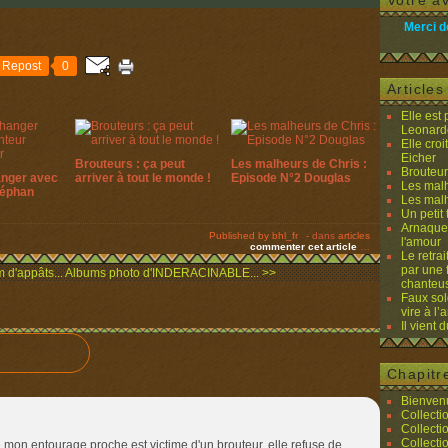
Votre av
Merci d
Repost
0
Article
Elle est
Leonard
Elle cro
Eicher
Brouteurs : ça peut
Les malheurs de Chris :
Brouteurs
anger avec
arriver à tout le monde !
Episode N°2 Douglas
Les malh
téphan
Les malh
Un petit 
Arnaques
Published by bhl_fr
-
dans
articles
l'amour
commenter cet article
…
Le retra
par une 
 d'appâts...
Albums photo d'INDERACINABLE... >>
chanteu
Faux sol
vire à l
Il vient 
Chapitr
Bienvenu
Collecti
Collecti
Collecti
 mon entourage proche est victime d'un brouteur, elle refuse de