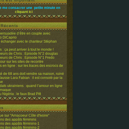
is est important
e me consacrer une petite minute en
cliquant ici
s Récents
 persuadée d’être en couple avec
o DiCaprio
it échanger avec le chanteur Stéphan
 : ça peut arriver à tout le monde !
eurs de Chris : Episode N°2 douglas
eurs de Chris : Episode N°1 Fredo
tour sur les sites de recontre
 en ligne : sur les traces des escrocs de
ité de 68 ans doit vendre sa maison, ruiné
fausse Lara Fabian : il est consolé par la
se
dats ukrainiens : quand l’amour en ligne
’arnaque
du Nigéria : le faux Brad Pitt
es
e sur "Arnacoeur Côte d'Ivoire"
ons des appâts féminins
ons des appâts féminins-1
ons des appâts féminins-2