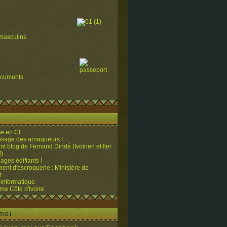
masculins
ocuments
e en CI
visage des arnaqueurs !
ent blog de Fernand Dindé (Ivoirien et fier
!)
ges édifiants !
ent d'escroquerie : Ministère de
r
 informatique
me Côte d'Ivoire
moi