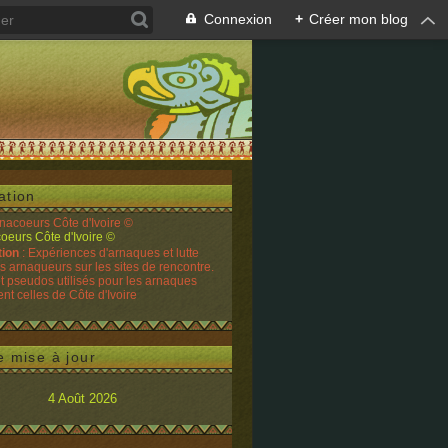
Connexion
+
Créer mon blog
ation
rnacoeurs Côte d'Ivoire ©
tion
: Expériences d'arnaques et lutte
es arnaqueurs sur les sites de rencontre.
t pseudos utilisés pour les arnaques
t celles de Côte d'Ivoire
e mise à jour
4 Août 2026