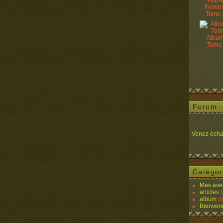
Appâ
Fémin
Tome 
Album
Tome
Forum
Venez écha
Catégor
Mes ave
articles
(
album
(6
Bienven