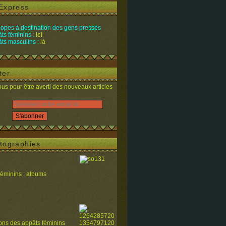
Express
opes à destination des gens pressés
ts féminins :
ici
ts masculins :
là
ter
s pour être averti des nouveaux articles
tographies
féminins : albums
ions des appâts féminins