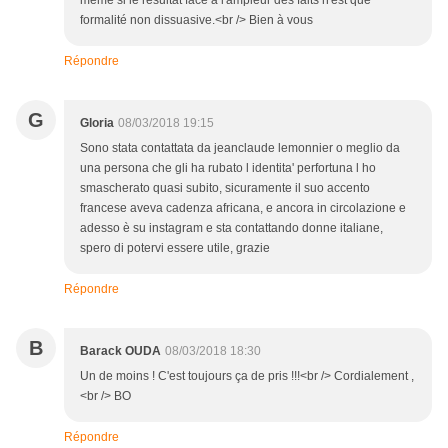
même si le résultat face à l'ampleur des faits n'est que
formalité non dissuasive.<br /> Bien à vous
Répondre
G
Gloria
08/03/2018 19:15
Sono stata contattata da jeanclaude lemonnier o meglio da
una persona che gli ha rubato l identita' perfortuna l ho
smascherato quasi subito, sicuramente il suo accento
francese aveva cadenza africana, e ancora in circolazione e
adesso è su instagram e sta contattando donne italiane,
spero di potervi essere utile, grazie
Répondre
B
Barack OUDA
08/03/2018 18:30
Un de moins ! C'est toujours ça de pris !!!<br /> Cordialement ,
<br /> BO
Répondre