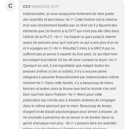
C
CCV
08/03/2018 19:27
Indéracinable, je vous soupçonne fortement de faire partie
des autorités et tant mieux.<br /> Cette histoire est la mienne
et je suis sincèrement épatée par ce récit car il y figurent des
éléments que j'ai fournis à la DITT qui n'ont pas été cités dans
l'article de la PLCC.<br /> J'ai traqué ce gars jusqu'à obtenir
assez de preuves pour qu'il soit pris ce qui a pris plus d'un an
et 4 voyages en CI.<br /> Résultat 2 mois à la MACA qui ne
suffiront pas je pense à repartir du bon pied, ce qui était mon
but malgré tout même s'il me dit avoir compris la leçon.<br />
Quoiqu'il en soit, il est regrettable que malgré toutes les
preuves (même si j'en ai oublié), il n'y a aucune peine
obligeant à assumer financièrement par indemnisation même
minime!<br /> Dans cette famille, il y a beaucoup de biens
fonciers et autres alors je trouve que tout le monde s'en sort
bien sauf moi dans l'histoire.<br /> Merci pour cette
publication qui n'incite pas à d'autres victimes de s'engager
dans le même parcourt que le mien. Beaucoup de temps,
d'argent et de travail psychologique pour arriver à trouver. Je
ne souhaite à personne de se lancer ni de tomber dans ce
genre d'arnaque non plus. <br /> Laissons faire les autorités