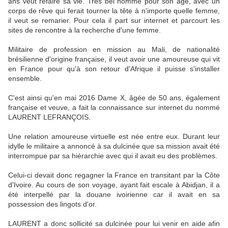
ans veut refaire sa vie. Très bel homme pour son âge, avec un
corps de rêve qui ferait tourner la tête à n'importe quelle femme,
il veut se remarier. Pour cela il part sur internet et parcourt les
sites de rencontre à la recherche d'une femme.
Militaire de profession en mission au Mali, de nationalité
brésilienne d'origine française, il veut avoir une amoureuse qui vit
en France pour qu'à son retour d'Afrique il puisse s'installer
ensemble.
C'est ainsi qu'en mai 2016 Dame X, âgée de 50 ans, également
française et veuve, a fait la connaissance sur internet du nommé
LAURENT LEFRANÇOIS.
Une relation amoureuse virtuelle est née entre eux. Durant leur
idylle le militaire a annoncé à sa dulcinée que sa mission avait été
interrompue par sa hiérarchie avec qui il avait eu des problèmes.
Celui-ci devait donc regagner la France en transitant par la Côte
d'Ivoire. Au cours de son voyage, ayant fait escale à Abidjan, il a
été interpellé par la douane ivoirienne car il avait en sa
possession des lingots d'or.
LAURENT a donc sollicité sa dulcinée pour lui venir en aide afin