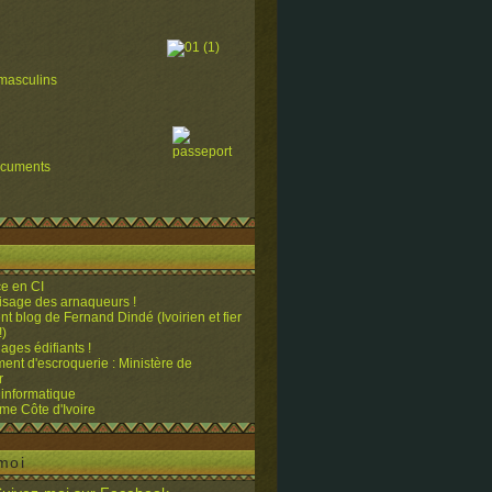
masculins
ocuments
e en CI
visage des arnaqueurs !
ent blog de Fernand Dindé (Ivoirien et fier
!)
ges édifiants !
ent d'escroquerie : Ministère de
r
 informatique
me Côte d'Ivoire
moi