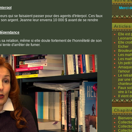
Votre av
nterpol
Merci d
eurs qui se faisaient passer pour des agents d'Interpol. Ces faux
ver son argent. Jeanne leur enverra 10 000 $ avant de se rendre
Article
 dépendance
Elle est
Leonard
sa relation, même si elle doute fortement de l'honnêteté de son
Elle cro
 tente d'arrêter de fumer.
Eicher
Brouteurs
Les malh
Les malh
Un petit 
Arnaques
l'amour
Le retra
par une 
chanteu
Faux sol
vire à l
Il vient 
Chapitr
Bienvenu
Collecti
Collecti
Collecti