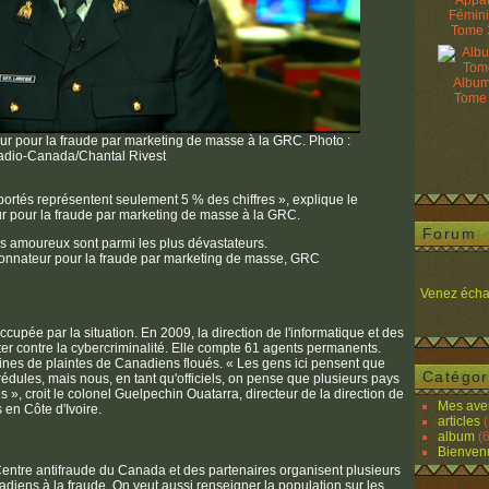
Appâ
Fémin
Tome 
Album
Tome
r pour la fraude par marketing de masse à la GRC. Photo :
adio-Canada/Chantal Rivest
ortés représentent seulement 5 % des chiffres », explique le
 pour la fraude par marketing de masse à la GRC.
Forum
es amoureux sont parmi les plus dévastateurs.
onnateur pour la fraude par marketing de masse, GRC
Venez écha
ccupée par la situation. En 2009, la direction de l'informatique et des
ter contre la cybercriminalité. Elle compte 61 agents permanents.
ines de plaintes de Canadiens floués. « Les gens ici pensent que
Catégor
rédules, mais nous, en tant qu'officiels, on pense que plusieurs pays
s », croit le colonel Guelpechin Ouatarra, directeur de la direction de
Mes ave
 en Côte d'Ivoire.
articles
(
album
(6
Bienven
entre antifraude du Canada et des partenaires organisent plusieurs
adiens à la fraude. On veut aussi renseigner la population sur les