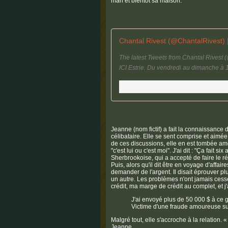
mari et bientôt sa maison.
Chantal Rivest (@ChantalRivest) |
The latest Tweets from Chantal Rivest 
ICI Estrie. Du vendredi au dimanche à
Jeanne (nom fictif) a fait la connaissance
célibataire. Elle se sent comprise et aimée. 
de ces discussions, elle en est tombée amo
"c'est lui ou c'est moi". J'ai dit : "Ça fait s
Sherbrookoise, qui a accepté de faire le ré
Puis, alors qu'il dit être en voyage d'affa
demander de l'argent. Il disait éprouver pl
un autre. Les problèmes n'ont jamais cessé,
crédit, ma marge de crédit au complet, et 
J'ai envoyé plus de 50 000 $ à ce g
Victime d'une fraude amoureuse sur
Malgré tout, elle s'accroche à la relation. 
Jeanne.