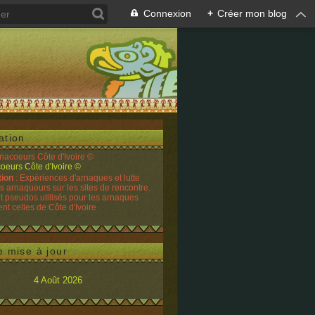
Connexion
+
Créer mon blog
ation
rnacoeurs Côte d'Ivoire ©
tion
: Expériences d'arnaques et lutte
es arnaqueurs sur les sites de rencontre.
t pseudos utilisés pour les arnaques
t celles de Côte d'Ivoire
e mise à jour
4 Août 2026