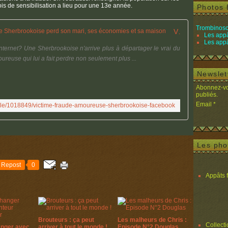
s de sensibilisation a lieu pour une 13e année.
Photos 
Trombinosc
Victime d'une fraude amoureuse, une Sherbrookoise perd son mari, ses économies et sa maison
Les appâ
Les appâ
 Internet? Une Sherbrookoise n'arrive plus à départager le vrai du
ureuse qui lui a fait perdre non seulement plus ...
Newslet
Abonnez-vou
publiés.
Email
velle/1018849/victime-fraude-amoureuse-sherbrookoise-facebook
Les pho
Repost
0
Appâts 
Brouteurs : ça peut
Les malheurs de Chris :
Collect
anger avec
arriver à tout le monde !
Episode N°2 Douglas