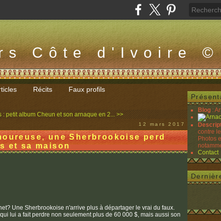
rs Côte d'Ivoire ©
ticles
Récits
Faux profils
Présent
Blog
: A
 : petit album
Cheun et son arnaque en 2... >>
12 mars 2017
Descrip
contre l
moureuse, une Sherbrookoise perd
Photos e
s et sa maison
notammen
Contact
Dernièr
ernet? Une Sherbrookoise n'arrive plus à départager le vrai du faux.
ui lui a fait perdre non seulement plus de 60 000 $, mais aussi son