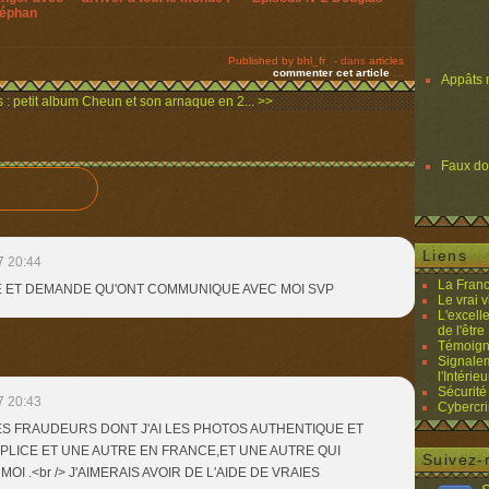
téphan
Published by bhl_fr
-
dans
articles
commenter cet article
…
Appâts 
 : petit album
Cheun et son arnaque en 2... >>
Faux d
Liens
7 20:44
La Franc
IRE ET DEMANDE QU'ONT COMMUNIQUE AVEC MOI SVP
Le vrai 
L'excell
de l'être 
Témoigna
Signalem
l'Intérieu
Sécurité
7 20:43
Cybercri
 DES FRAUDEURS DONT J'AI LES PHOTOS AUTHENTIQUE ET
PLICE ET UNE AUTRE EN FRANCE,ET UNE AUTRE QUI
Suivez-
 .<br /> J'AIMERAIS AVOIR DE L'AIDE DE VRAIES