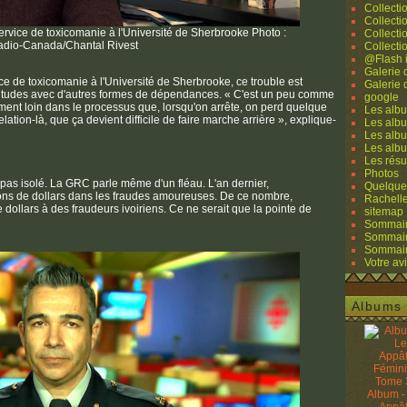
Collecti
Collecti
ervice de toxicomanie à l'Université de Sherbrooke Photo :
Collecti
adio-Canada/Chantal Rivest
Collecti
@Flash 
Galerie
e de toxicomanie à l'Université de Sherbrooke, ce trouble est
Galerie
litudes avec d'autres formes de dépendances. « C'est un peu comme
google
lement loin dans le processus que, lorsqu'on arrête, on perd quelque
Les albu
elation-là, que ça devient difficile de faire marche arrière », explique-
Les albu
Les albu
Les alb
Les résu
Photos
as isolé. La GRC parle même d'un fléau. L'an dernier,
Quelque
ons de dollars dans les fraudes amoureuses. De ce nombre,
Rachell
 dollars à des fraudeurs ivoiriens. Ce ne serait que la pointe de
sitemap
Sommaire
Sommaire
Sommaire
Votre avi
Albums 
Album -