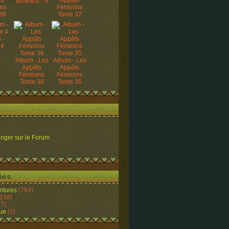
ts
Appâts
féminins - 5
ins
Féminins
39
Tome 37
 -
 4
Album - Les
Album - Les
Appâts
Appâts
Féminins
Féminins
Tome 36
Tome 35
nger sur le Forum
ies
ntures
(784)
158)
7)
ue
(2)