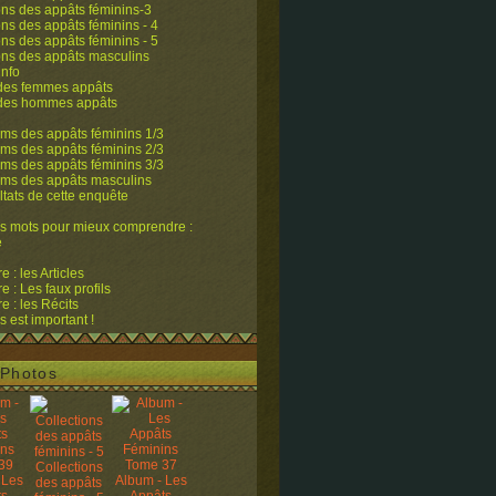
ons des appâts féminins-3
ons des appâts féminins - 4
ons des appâts féminins - 5
ons des appâts masculins
info
 des femmes appâts
 des hommes appâts
ms des appâts féminins 1/3
ms des appâts féminins 2/3
ms des appâts féminins 3/3
ums des appâts masculins
ltats de cette enquête
s mots pour mieux comprendre :
e
 : les Articles
 : Les faux profils
 : les Récits
s est important !
Photos
Collections
 Les
Album - Les
des appâts