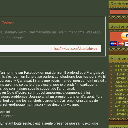
Recher
 Twitter
Soutene
(@ChantalRivest). Chef d'antenne du Téléjournal-Estrie Weekend,
 18h. Sherbrooke
https://twitter.com/chantalrivest
Archive
Mai 20
Mars 2
 d'un homme sur Facebook en mai dernier. Il prétend être Français et
Février
Ils s'écrivent en ligne et se parlent au téléphone tous les jours. Au fil
Janvier
ureuse. « Ça faisait 18 ans que j'étais mariée, mon conjoint m'a dit :
Décemb
ix ans qu'on ne se parle plus, c'est lui que je prends" », explique la
Novemb
cit de son histoire sous le couvert de l'anonymat.
Septemb
ires en Côte d'Ivoire, son nouvel amoureux a commencé à lui
Août 20
usieurs problèmes. Jeanne a fait un premier transfert d'argent. Puis
Juillet 
 tout comme les transferts d'argent. « J'ai rempli cinq cartes de
Juin 20
j'ai réhypothéqué ma maison », se désole la victime.
Avril 20
Février
ars-là!
Janvier
 Internet
« En étant toute seule, c'est la seule présence que j'ai », explique