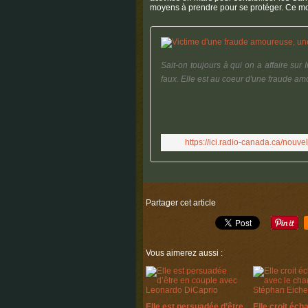
moyens à prendre pour se protéger. Ce moi
Sait-on toujours à qui on a affaire sur
faux. Elle est au coeur d'une fraude amo
https://ici.radio-canada.ca/nou
Partager cet article
Vous aimerez aussi :
Elle est persuadée d’être
Elle croit éch