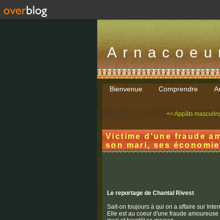
Arnacoeu
Bienvenue
Comprendre
Ar
<< Appâts masculins
Victime d'une fraude a
son mari, ses économie
Le reportage de Chantal Rivest
Sait-on toujours à qui on a affaire sur Int
Elle est au coeur d'une fraude amoureuse q