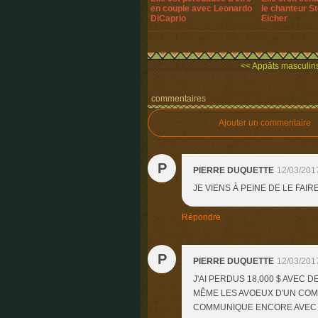
en couple avec Leonardo
le chanteur S
DiCaprio
Eicher
<< Appâts masculins
commentaires
Ajouter un commentaire
P
PIERRE DUQUETTE
12/03/201
JE VIENS À PEINE DE LE FA
Répondre
P
PIERRE DUQUETTE
12/03/201
J'AI PERDUS 18,000 $ AVEC
MÊME LES AVOEUX D'UN COM
COMMUNIQUE ENCORE AVEC MOI