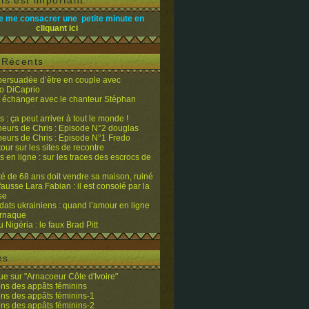
is est important
e me consacrer une petite minute en
cliquant ici
s Récents
 persuadée d’être en couple avec
o DiCaprio
it échanger avec le chanteur Stéphan
 : ça peut arriver à tout le monde !
eurs de Chris : Episode N°2 douglas
eurs de Chris : Episode N°1 Fredo
tour sur les sites de recontre
 en ligne : sur les traces des escrocs de
ité de 68 ans doit vendre sa maison, ruiné
fausse Lara Fabian : il est consolé par la
se
dats ukrainiens : quand l’amour en ligne
’arnaque
du Nigéria : le faux Brad Pitt
es
e sur "Arnacoeur Côte d'Ivoire"
ons des appâts féminins
ons des appâts féminins-1
ons des appâts féminins-2