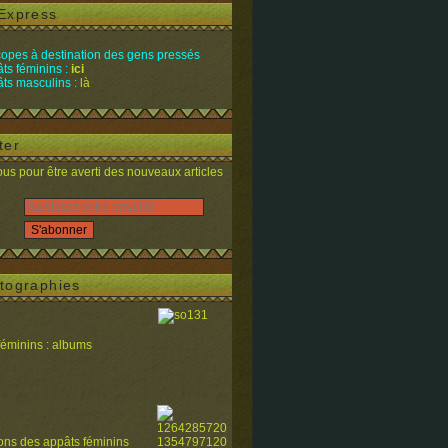
Express
opes à destination des gens pressés
ts féminins :
ici
ts masculins :
là
ter
s pour être averti des nouveaux articles
tographies
féminins : albums
ions des appâts féminins