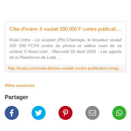
Côte d'Ivoire: Il voulait 200 000 F contre publication des images dénudées de son "amoureuse", pris avec des vidéos nues de plusieurs filles - Koaci Infos
Koaci Infos - Le suspect (Ph)-Chantage, le brouteur voulait
200 000 FCFA contre de photos et vidéos nues de sa
victime © Koaci.com - Mercredi 03 Août 2016 - Les agents
de la Plateforme de Lutte ...
http://koaci.com/cote-divoire-voulait-contre-publication-images-denudees-amoureuse-pris-avec-videos-nues-plusieurs-filles-100813.html
#Mes aventures
Partager