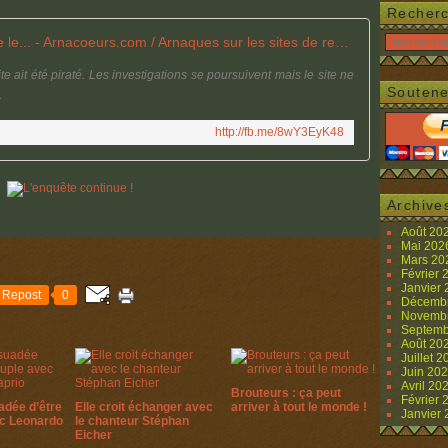
Recher
L'enquête continue ! Il semble que le... - Arnacoeurs.com / Arnaques sur les sites de rencontre | Facebook
te ait été piraté. Les investigations se poursuivent mais le site ne
Soutene
.
http://fb.me/8wY3EyK48
Archive
Août 20
Mai 20
Mars 2
Février
Janvier
Repost
0
Décemb
Novemb
Septemb
Août 20
Juillet 
Juin 20
Avril 20
Brouteurs : ça peut
Février
adée d’être
Elle croit échanger avec
arriver à tout le monde !
Janvier
ec Leonardo
le chanteur Stéphan
Eicher