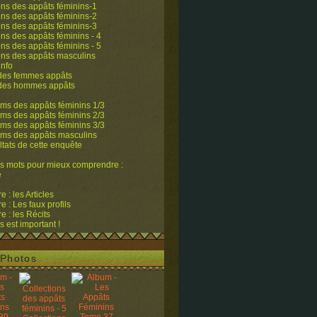
ons des appâts féminins-1
ons des appâts féminins-2
ons des appâts féminins-3
ons des appâts féminins - 4
ons des appâts féminins - 5
ons des appâts masculins
info
 des femmes appâts
 des hommes appâts
ms des appâts féminins 1/3
ms des appâts féminins 2/3
ms des appâts féminins 3/3
ums des appâts masculins
ltats de cette enquête
s mots pour mieux comprendre :
e
 : les Articles
 : Les faux profils
 : les Récits
s est important !
Photos