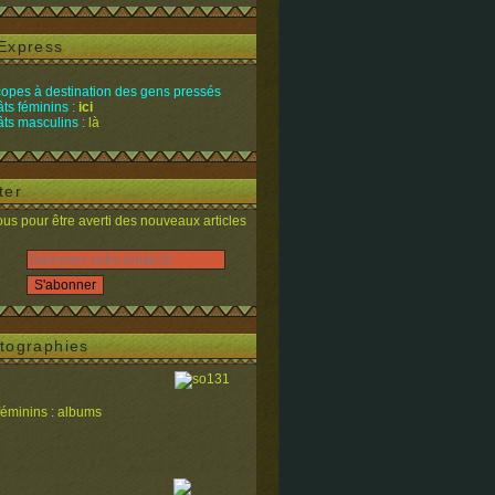
Express
opes à destination des gens pressés
ts féminins :
ici
ts masculins :
là
ter
s pour être averti des nouveaux articles
tographies
féminins : albums