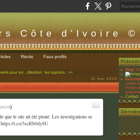
rs Côte d'Ivoire ©
ticles
Récits
Faux profils
Présent
Blog
: A
elle pour les...
Attention : les logiciels... >>
11 mai 2016
Descrip
contre l
Photos e
notammen
Contact
oeurs
)
Dernièr
 que le site ait été piraté. Les investigations se
.
https://t.co/3scRb0dy8U