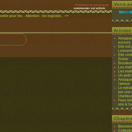
Votre av
Published by arnacoeurs
commenter cet article
…
Merci d
elle pour les...
Attention : les logiciels... >>
Article
Arnaques
escrocs
Elle est
Leonard
Elle cro
Eicher
Brouteurs
Les malh
Les malh
Un petit 
Arnaques
l'amour
Le retra
par une 
chanteu
Faux sol
vire à l
Chapitr
Bienvenu
Collecti