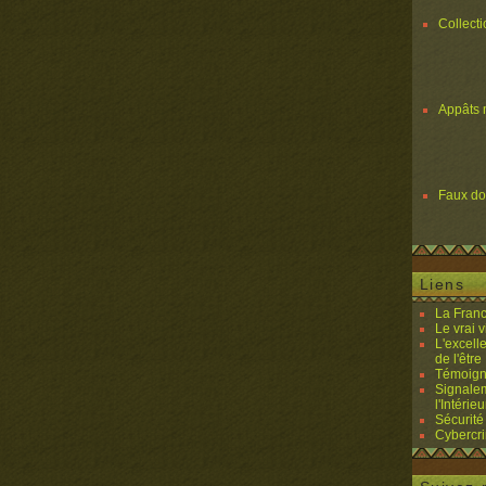
Collect
Appâts 
Faux d
Liens
La Franc
Le vrai 
L'excell
de l'être 
Témoigna
Signalem
l'Intérieu
Sécurité
Cybercri