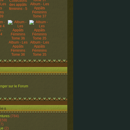
Collections
 Les
Album - Les
des appâts
ts
Appâts
féminins - 5
ins
Féminins
39
Tome 37
 -
 4
Album - Les
Album - Les
Appâts
Appâts
Féminins
Féminins
Tome 36
Tome 35
nger sur le Forum
ies
ntures
(784)
159)
7)
ue
(2)