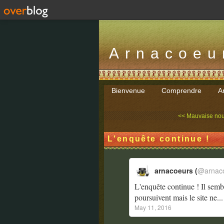
Arnacoeu
Bienvenue
Comprendre
Ar
<< Mauvaise nouv
L'enquête continue !
arnacoeurs (
@arnac
L'enquête continue ! Il semble
poursuivent mais le site ne..
May 11, 2016