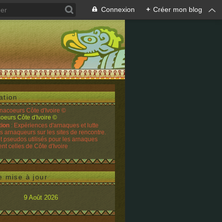
Connexion
+
Créer mon blog
ation
rnacoeurs Côte d'Ivoire ©
tion
: Expériences d'arnaques et lutte
es arnaqueurs sur les sites de rencontre.
t pseudos utilisés pour les arnaques
t celles de Côte d'Ivoire
e mise à jour
9 Août 2026