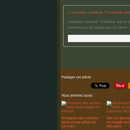
L'enquête continue ! Il semble que le si
présente pas de danger par lui même...
Partager cet article
Vous aimerez aussi :
Arnaques des seniors :
Elle est persu
nous avons piégé les
en couple av
escrocs
DiCaprio