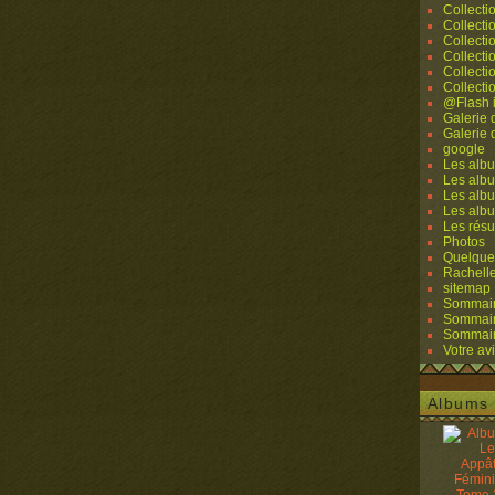
Collecti
Collecti
Collecti
Collecti
Collecti
Collecti
@Flash 
Galerie
Galerie
google
Les albu
Les albu
Les albu
Les alb
Les résu
Photos
Quelque
Rachell
sitemap
Sommaire
Sommaire
Sommaire
Votre avi
Albums 