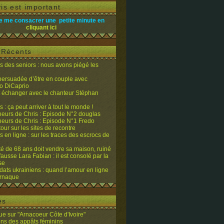
is est important
e me consacrer une petite minute en
cliquant ici
s Récents
 des seniors : nous avons piégé les
 persuadée d’être en couple avec
o DiCaprio
it échanger avec le chanteur Stéphan
 : ça peut arriver à tout le monde !
eurs de Chris : Episode N°2 douglas
eurs de Chris : Episode N°1 Fredo
tour sur les sites de recontre
 en ligne : sur les traces des escrocs de
ité de 68 ans doit vendre sa maison, ruiné
fausse Lara Fabian : il est consolé par la
se
dats ukrainiens : quand l’amour en ligne
’arnaque
es
e sur "Arnacoeur Côte d'Ivoire"
ons des appâts féminins