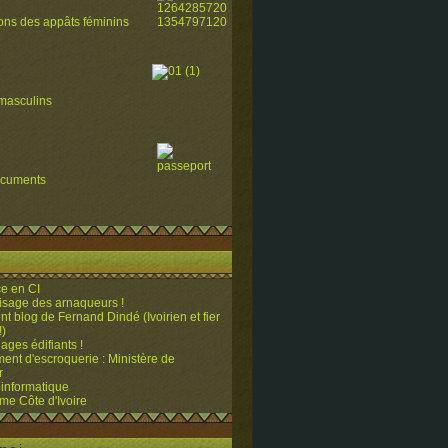
ions des appâts féminins
masculins
ocuments
e en CI
visage des arnaqueurs !
ent blog de Fernand Dindé (Ivoirien et fier
!)
ges édifiants !
ent d'escroquerie : Ministère de
r
 informatique
me Côte d'Ivoire