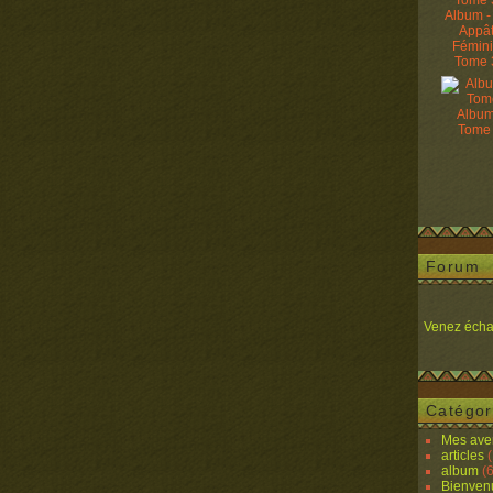
Album -
Appâ
Fémin
Tome 
Album
Tome
Forum
Venez écha
Catégor
Mes ave
articles
(
album
(6
Bienven