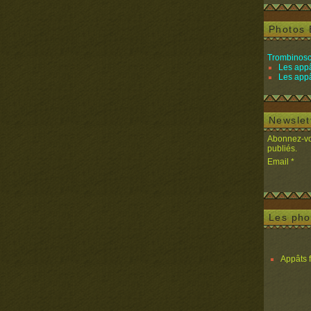
Photos 
Trombinosc
Les appâ
Les appâ
Newslet
Abonnez-vou
publiés.
Email
Les pho
Appâts 