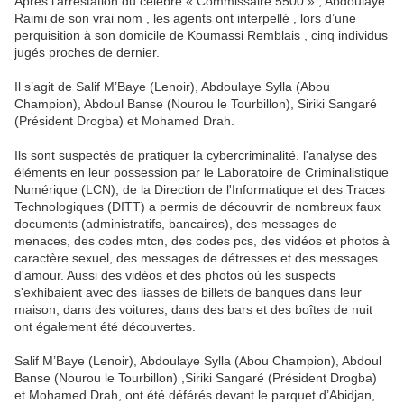
Après l’arrestation du célèbre « Commissaire 5500 » , Abdoulaye
Raimi de son vrai nom , les agents ont interpellé , lors d’une
perquisition à son domicile de Koumassi Remblais , cinq individus
jugés proches de dernier.
Il s’agit de Salif M’Baye (Lenoir), Abdoulaye Sylla (Abou
Champion), Abdoul Banse (Nourou le Tourbillon), Siriki Sangaré
(Président Drogba) et Mohamed Drah.
Ils sont suspectés de pratiquer la cybercriminalité. l'analyse des
éléments en leur possession par le Laboratoire de Criminalistique
Numérique (LCN), de la Direction de l'Informatique et des Traces
Technologiques (DITT) a permis de découvrir de nombreux faux
documents (administratifs, bancaires), des messages de
menaces, des codes mtcn, des codes pcs, des vidéos et photos à
caractère sexuel, des messages de détresses et des messages
d'amour. Aussi des vidéos et des photos où les suspects
s'exhibaient avec des liasses de billets de banques dans leur
maison, dans des voitures, dans des bars et des boîtes de nuit
ont également été découvertes.
Salif M’Baye (Lenoir), Abdoulaye Sylla (Abou Champion), Abdoul
Banse (Nourou le Tourbillon) ,Siriki Sangaré (Président Drogba)
et Mohamed Drah, ont été déférés devant le parquet d’Abidjan,