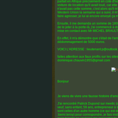
partait en Afrique précisément en cote d'iv
voiture de location qu'il avait loué, car el
n'avait pas cette somme, c'est alors qu'il 
Western Union la semaine qui a suivi, il 
faire agresser, je lui ai encore envoyé ça
Ensuite, il me demanda un somme de 1800 e
de le jeter à la porte-là, j'ai commencé à 
mise en contact avec Mr MICHEL BRAULT q
En effet, il m'a démontre que s'était de l'
dédommagement de 5000 euros.
VOICI L'ADRESSE : lieutenant.p@outlook
faites attention aux faux profils sur les sit
dominique.chauvin1955@gmail.com
Bonjour
Je viens de vivre une fausse histoire d'amo
J'ai rencontré Patrick Dupond sur meetic (c'
veuf, sans enfant, 59 ans, entrepreneur à 
sont celles d'un autre homme (ce qui est
:berni.leroy) pour correspondre, je fais inst