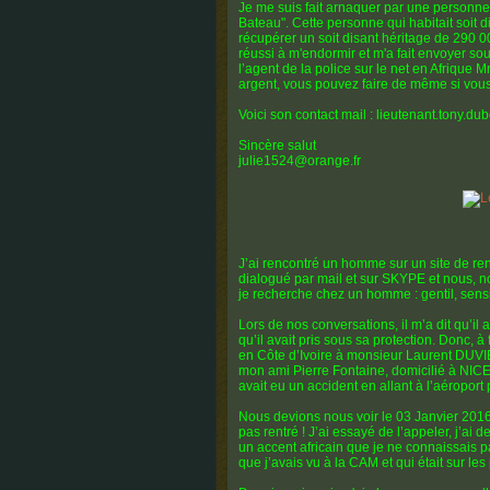
Je me suis fait arnaquer par une personne 
Bateau". Cette personne qui habitait soit 
récupérer un soit disant héritage de 290 00
réussi à m'endormir et m'a fait envoyer 
l’agent de la police sur le net en Afrique M
argent, vous pouvez faire de même si vou
Voici son contact mail : lieutenant.tony.d
Sincère salut
julie1524@orange.fr
J’ai rencontré un homme sur un site de r
dialogué par mail et sur SKYPE et nous, n
je recherche chez un homme : gentil, sens
Lors de nos conversations, il m’a dit qu’il 
qu’il avait pris sous sa protection. Donc,
en Côte d’Ivoire à monsieur Laurent DUVI
mon ami Pierre Fontaine, domicilié à NICE, 
avait eu un accident en allant à l’aéroport
Nous devions nous voir le 03 Janvier 2016 
pas rentré ! J’ai essayé de l’appeler, j’ai 
un accent africain que je ne connaissais pa
que j’avais vu à la CAM et qui était sur les