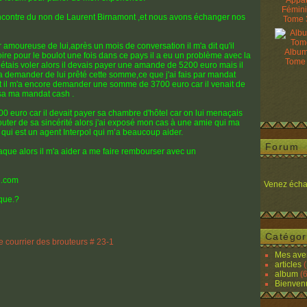
Appâ
Fémin
encontre du non de Laurent Birnamont ,et nous avons échanger nos
Tome 
er amoureuse de lui,après un mois de conversation il m'a dit qu'il
Album
oire pour le boulot une fois dans ce pays il a eu un problème avec la
Tome
le étais voler alors il devais payer une amande de 5200 euro mais il
m'a demander de lui prêté cette somme,ce que j'ai fais par mandat
il m'a encore demander une somme de 3700 euro car il venait de
 sa ma mandat cash .
 euro car il devait payer sa chambre d'hôtel car on lui menaçais
douter de sa sincérité alors j'ai exposé mon cas à une amie qui ma
i est un agent Interpol qui m’a beaucoup aider.
Forum
rnaque alors il m'a aider a me faire rembourser avec un
l.com
Venez écha
aque.?
Catégor
Mes ave
articles
(
album
(6
Bienven