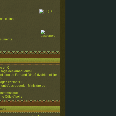
masculins
ocuments
e en CI
visage des arnaqueurs !
ent blog de Fernand Dindé (Ivoirien et fier
!)
ges édifiants !
ent d'escroquerie : Ministère de
r
 informatique
me Côte d'Ivoire
moi