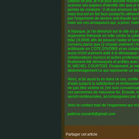
Depuis ce jour, je n'ai plus aucune nouve
scanner ses papiers d'identité afin que je 
permis de conduire : il vit aux environs de
mais tout est en fait faux puisqu'ils utilis
par l'organisme de service anti-fraude qui
main sur ces arnaqueurs qui, a priori, habi
A l'époque, je l'ai dénoncé sur le site où je
organisme Interpole en lutte contre la cyberc
total 19,000€ afin de pouvoir l'aider et fai
convenu parce que j'y croyais vraiment ! Av
antifraude en COTE D'IVOIRE et en collab
aussi m'ont vraiment aidé à le démasquer ca
collaborateurs escrocs et autres professio
finalement été démasqués et arrêtés avec l'
M. MICHEL COURTOIS. Finalement, je me sui
dédommagement ce qui représente un tota
Alors, si toi aussi tu es dans ce cas, confi
d'aide jusqu'à la satisfaction et rembourse
ne pas être victime et, j'en suis convaincue,
ces personnes de mauvaise foi. Ensuite, t
seront remboursées, accompagnées par 
Voici le contact mail de l'organisme qui m'
patricia.cousin8@gmail.com
Partager cet article