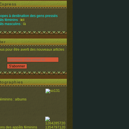
Express
opes à destination des gens pressés
ts féminins :
ici
ts masculins :
là
ter
s pour être averti des nouveaux articles
tographies
féminins : albums
ions des appâts féminins