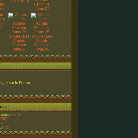
ts
Appâts
féminins - 5
ins
Féminins
39
Tome 37
 -
 4
Album - Les
Album - Les
Appâts
Appâts
Féminins
Féminins
Tome 36
Tome 35
nger sur le Forum
ies
ntures
(784)
158)
7)
ue
(2)