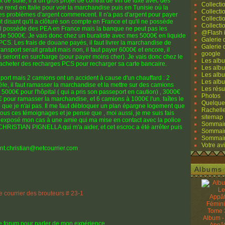
 de suite, il a un gros projet de contrat de vin de luxe avec des
Collecti
Il se rend en Italie pour voir la marchandise puis en Tunisie où la
Collecti
 les problèmes d'argent commencent. Il n'a pas d'argent pour payer
Collecti
t disant qu'il a clôturé son compte en France et qu'il ne possède
Collecti
r.il possède des PEA en France mais la banque ne peut pas les
@Flash 
e 5000€. Je vais donc chez un buraliste avec mes 5000€ en liquide
Galerie
CS. Les frais de douane payés, il faut livrer la marchandise de
Galerie
nsport serait gratuit mais non, il faut payer 6000€ et encore, il
google
 seront en surcharge (pour payer moins cher). Je vais donc chez le
Les albu
 acheter des recharges PCS pour recharger sa carte bancaire.
Les albu
Les albu
port mais 2 camions ont un accident à cause d'un chauffard : 2
Les alb
 mèle, il faut ramasser la marchandise et la mettre sur des camions
Les résu
! 5000€ pour l'hôpital ( qui a pris son passeport en caution) , 3000€
Photos
00€ pour ramasser la marchandise, et 6 camions à 1000€ l'un. faîtes le
Quelque
que je n'ai pas. Il me faut débloquer un plan épargne logement que
Rachell
e tous ces témoignages et je pense que , moi aussi, je me suis fais
sitemap
ai exposé mon cas à une amie qui ma mise en contact avec la police
Sommaire
r CHRISTIAN PIGNELLA qui m'a aider, et cet escroc a été arrêter puis
Sommaire
Sommaire
Votre avi
ant.christian@netcourrier.com
Albums 
Album -
ce forum pour parler de mon expérience.