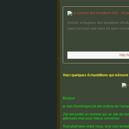
Encore et toujours des tentatives d'e
mais il est bon que vous en ayez connai
http:
Voici quelques échantilllons qui mème
Bonjour
je suis Dominique,j'ai ete victime de l'arn
J'ai rencontré un homme sur un site de
adresses mail pour mieux converser.
Tout allait bien entre nous, et je suis tomb