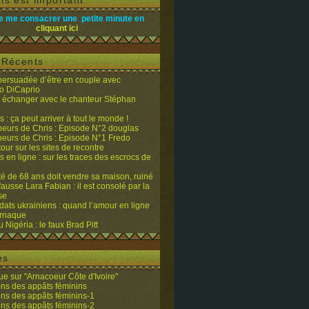
is est important
e me consacrer une petite minute en
cliquant ici
s Récents
 persuadée d’être en couple avec
o DiCaprio
it échanger avec le chanteur Stéphan
 : ça peut arriver à tout le monde !
eurs de Chris : Episode N°2 douglas
eurs de Chris : Episode N°1 Fredo
tour sur les sites de recontre
 en ligne : sur les traces des escrocs de
ité de 68 ans doit vendre sa maison, ruiné
fausse Lara Fabian : il est consolé par la
se
dats ukrainiens : quand l’amour en ligne
’arnaque
du Nigéria : le faux Brad Pitt
es
e sur "Arnacoeur Côte d'Ivoire"
ons des appâts féminins
ons des appâts féminins-1
ons des appâts féminins-2