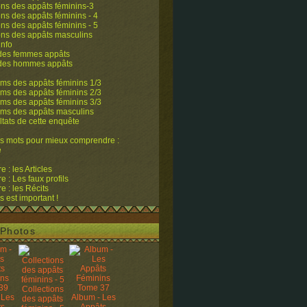
ons des appâts féminins-3
ons des appâts féminins - 4
ons des appâts féminins - 5
ons des appâts masculins
info
 des femmes appâts
 des hommes appâts
ms des appâts féminins 1/3
ms des appâts féminins 2/3
ms des appâts féminins 3/3
ums des appâts masculins
ltats de cette enquête
s mots pour mieux comprendre :
e
 : les Articles
 : Les faux profils
 : les Récits
s est important !
Photos
Collections
 Les
Album - Les
des appâts