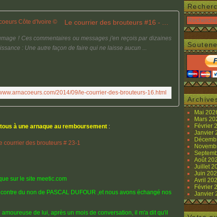
Recher
Le courrier des brouteurs #16 - Arnacoeurs Côte d'Ivoire ©
nfumage ! Ces commentaires ou messages j'en reçois par dizaines
Soutene
ssance : Une autre façon de faire qui ne laisse aucun ...
//www.arnacoeurs.com/2014/09/le-courrier-des-brouteurs-16.html
Archive
Mai 20
Mars 2
Février
nt tous à une arnaque au remboursement
:
Janvier
Décemb
Novemb
Septemb
Août 20
Juillet 
Juin 20
aque sur le site meetic.com
Avril 20
Février
 rencontre du non de PASCAL DUFOUR ,et nous avons échangé nos
Janvier
é amoureuse de lui, après un mois de conversation, il m'a dit qu'il