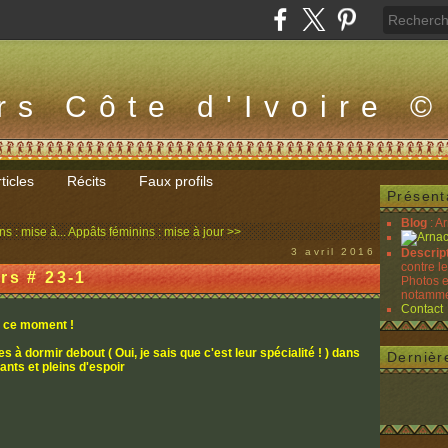
rs Côte d'Ivoire ©
ticles
Récits
Faux profils
Présent
Blog
: A
s : mise à...
Appâts féminins : mise à jour >>
3 avril 2016
Descrip
contre l
rs # 23-1
Photos e
notammen
Contact
n ce moment !
res à dormir debout (
Oui, je sais que c'est leur spécialité ! )
dans
Dernièr
nts et pleins d'espoir