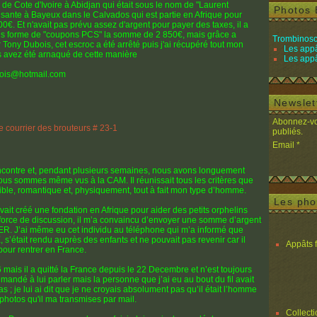
de Cote d'Ivoire à Abidjan qui était sous le nom de "Laurent
Photos 
disante à Bayeux dans le Calvados qui est partie en Afrique pour
0€. Et n'avait pas prévu assez d'argent pour payer des taxes, il a
sous forme de "coupons PCS" la somme de 2 850€, mais grâce a
Trombinosc
r Tony Dubois, cet escroc a été arrêté puis j'ai récupéré tout mon
Les appâ
s avez été arnaqué de cette manière
Les appâ
ubois@hotmail.com
Newslet
Abonnez-vou
publiés.
Email
encontre et, pendant plusieurs semaines, nous avons longuement
ous sommes même vus à la CAM. Il réunissait tous les critères que
ible, romantique et, physiquement, tout à fait mon type d’homme.
Les pho
avait créé une fondation en Afrique pour aider des petits orphelins
 à force de discussion, il m’a convaincu d’envoyer une somme d’argent
ER. J’ai même eu cet individu au téléphone qui m’a informé que
s’était rendu auprès des enfants et ne pouvait pas revenir car il
Appâts 
 pour rentrer en France.
mais il a quitté la France depuis le 22 Decembre et n’est toujours
demandé à lui parler mais la personne que j’ai eu au bout du fil avait
s ; je lui ai dit que je ne croyais absolument pas qu’il était l’homme
 photos qu'il ma transmises par mail.
Collect