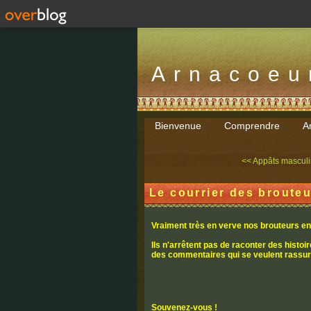
Arnacoeu
Bienvenue
Comprendre
Ar
<< Appâts masculin
Le courrier des brouteu
Vraiment très en verve nos brouteurs e
Ils n'arrêtent pas de raconter des histoi
des commentaires qui se veulent rassura
Souvenez-vous !