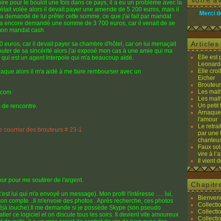
Votre av
oire pour le boulot une fois dans ce pays, il a eu un problème avec la
le était volée alors il devait payer une amende de 5 200 euros, mais il
Merci d
m'a demandé de lui prêter cette somme, ce que j'ai fait par mandat
m'a encore demandé une somme de 3 700 euros, car il venait de se
 mon mandat cash.
Article
uros, car il devait payer sa chambre d'hôtel, car on lui menaçait
douter de sa sincérité alors j'ai exposé mon cas à une amie qui ma
Elle est
ui est un agent Interpole qui m'a beaucoup aidé.
Leonard
Elle cro
arnaque alors il m'a aidé à me faire rembourser avec un
Eicher
Brouteurs
Les malh
.com
Les malh
Un petit 
es de rencontre.
Arnaques
l'amour
Le retra
par une 
chanteu
Faux sol
vire à l
Il vient 
ur pour me soutirer de l'argent.
Chapitr
est lui qui m'a envoyé un message). Mon profil l'intéresse ..... lui,
Bienvenu
son compte ..Il m'envoie des photos . Après recherche, ces photos
Collecti
 déjà louche).Il me demande si je possède Skype (son pseudo
Collecti
aller ce logiciel et on discute tous les soirs. Il devient vite amoureux
Collecti