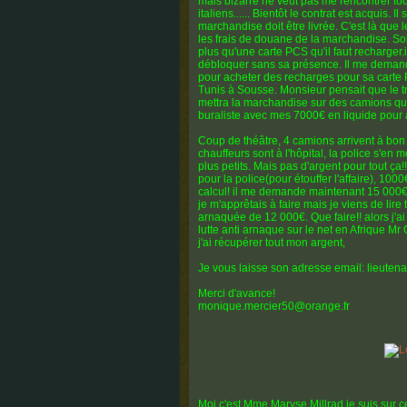
mais bizarre ne veut pas me rencontrer tout
italiens...... Bientôt le contrat est acquis. 
marchandise doit être livrée. C'est là que
les frais de douane de la marchandise. Soi
plus qu'une carte PCS qu'il faut recharge
débloquer sans sa présence. Il me demand
pour acheter des recharges pour sa carte P
Tunis à Sousse. Monsieur pensait que le tra
mettra la marchandise sur des camions qui
buraliste avec mes 7000€ en liquide pour
Coup de théâtre, 4 camions arrivent à bon 
chauffeurs sont à l'hôpital, la police s'en
plus petits. Mais pas d'argent pour tout ça!
pour la police(pour étouffer l'affaire), 10
calcul! il me demande maintenant 15 000€ 
je m'apprêtais à faire mais je viens de lir
arnaquée de 12 000€. Que faire!! alors j'
lutte anti arnaque sur le net en Afrique M
j'ai récupérer tout mon argent,
Je vous laisse son adresse email: lieuten
Merci d'avance!
monique.mercier50@orange.fr
Moi c'est Mme Maryse Millrad je suis sur 