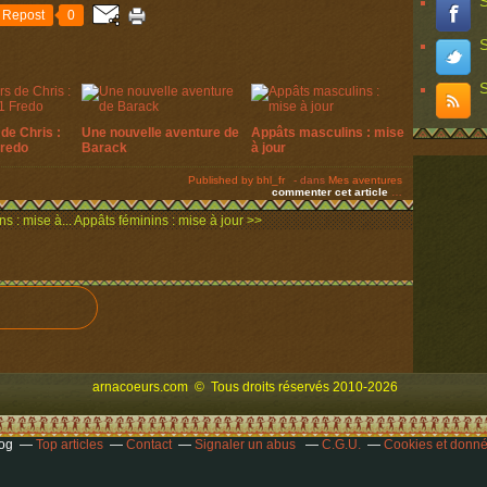
S
Repost
0
S
S
de Chris :
Une nouvelle aventure de
Appâts masculins : mise
Fredo
Barack
à jour
Published by bhl_fr
-
dans
Mes aventures
commenter cet article
…
s : mise à...
Appâts féminins : mise à jour >>
arnacoeurs.com
© Tous droits réservés 2010-2026
log
Top articles
Contact
Signaler un abus
C.G.U.
Cookies et donné