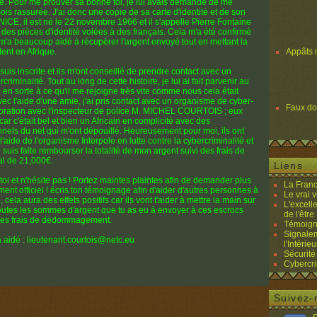
lle. Pour me prouver sa bonne foi, je lui avais demandé de me
sois rassurée. J'ai donc une copie de sa carte d'identité et de son
 NICE, il est né le 22 novembre 1966 et il s'appelle Pierre Fontaine
ent des pièces d'identité volées à des français. Cela m'a été confirmé
 m'a beaucoup aidé à récupérer l'argent envoyé tout en mettant la
tent en Afrique.
Appâts 
 suis inscrite et ils m'ont conseillé de prendre contact avec un
riminalité. Tout au long de cette histoire, je lui ai fait parvenir au
re en sorte à ce qu'il me rejoigne très vite comme nous cela était
ec l'aide d'une amie, j'ai pris contact avec un organisme de cyber-
Faux d
oration avec l'inspecteur de police M. MICHEL COURTOIS ; eux
r c'était bel et bien un Africain en complicité avec des
nnels du net qui m'ont dépouillé. Heureusement pour moi, ils ont
aide de l'organisme Interpole en lutte contre la cybercriminalité et
s faite rembourser la totalité de mon argent suivi des frais de
l de 21,000€.
Liens
e toi et n'hésite pas ! Portez maintes plaintes afin de demander plus
La Franc
ment officiel ! écris ton témoignage afin d'aider d'autres personnes à
Le vrai 
 cela aura des effets positifs car ils vont t'aider à mettre la main sur
L'excell
outes les sommes d'argent que tu as eu à envoyer à ces escrocs
de l'être 
des frais de dédommagement.
Témoigna
Signalem
a aidé : lieutenant.courtois@netc.eu
l'Intérieu
Sécurité
Cybercri
Suivez-