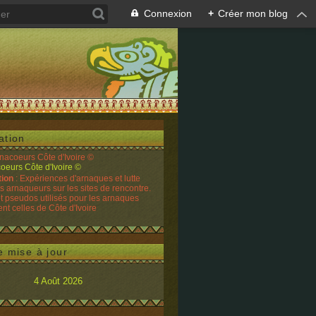
Connexion
+
Créer mon blog
ation
rnacoeurs Côte d'Ivoire ©
tion
: Expériences d'arnaques et lutte
es arnaqueurs sur les sites de rencontre.
t pseudos utilisés pour les arnaques
t celles de Côte d'Ivoire
e mise à jour
4 Août 2026