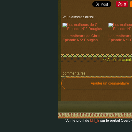
Vous aimerez aussi :
Les malheurs de Chris :
Les malheurs 
Episode N°2 Douglas
Episode N°1 
<< Appâts masculin
commentaires
Ajouter un commentaire
Voir le profil de
bhl_fr
sur le portail Overb