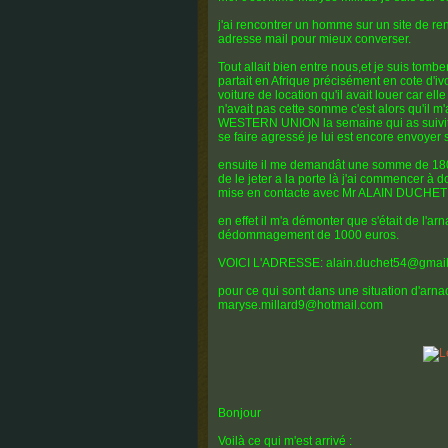
j'ai rencontrer un homme sur un site de r
adresse mail pour mieux converser.
Tout allait bien entre nous,et je suis tomb
partait en Afrique précisément en cote d'iv
voiture de location qu'il avait louer car el
n'avait pas cette somme c'est alors qu'il 
WESTERN UNION la semaine qui as suivit 
se faire agressé je lui est encore envoyer
ensuite il me demandât une somme de 1800
de le jeter a la porte là j'ai commencer à 
mise en contacte avec Mr ALAIN DUCHET qu
en effet il m'a démonter que s'était de l'a
dédommagement de 1000 euros.
VOICI L'ADRESSE: alain.duchet54@gmai
pour ce qui sont dans une situation d'arn
maryse.millard9@hotmail.com
Bonjour
Voilà ce qui m'est arrivé :