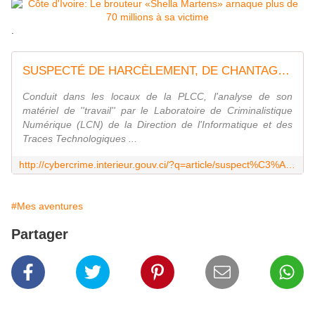
.
SUSPECTÉ DE HARCÈLEMENT, DE CHANTAGE À LA VIDÉO : IL SE FAIT APPELER "SHELLA MARTENS" ET ESCROQUE PLUS DE 111.000 EUROS | Plateforme de Lutte Contre la Cybercriminalité
Conduit dans les locaux de la PLCC, l'analyse de son
matériel de ''travail'' par le Laboratoire de Criminalistique
Numérique (LCN) de la Direction de l'Informatique et des
Traces Technologiques ...
http://cybercrime.interieur.gouv.ci/?q=article/suspect%C3%A9-de-harc%C3%A8lement-de-chantage-%C3%A0-la-vid%C3%A9o-il-se-fait-appeler-%C2%ABshella-martens%C2%BB-et
#Mes aventures
Partager