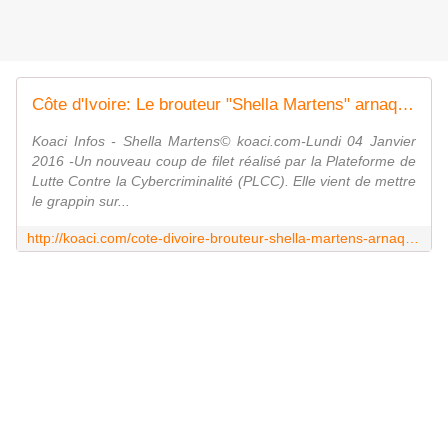
Côte d'Ivoire: Le brouteur "Shella Martens" arnaque plus de 70 millions à sa victime - Koaci Infos
Koaci Infos - Shella Martens© koaci.com-Lundi 04 Janvier
2016 -Un nouveau coup de filet réalisé par la Plateforme de
Lutte Contre la Cybercriminalité (PLCC). Elle vient de mettre
le grappin sur...
http://koaci.com/cote-divoire-brouteur-shella-martens-arnaque-plus-millions-victime-94656.html