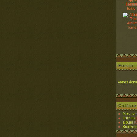
Appâ
Fémin
Tome 
Album
Tome
Forum
Venez écha
Catégor
Mes ave
articles
(
album
(6
Bienven