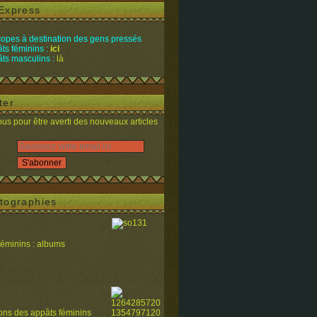
Express
opes à destination des gens pressés
ts féminins :
ici
ts masculins :
là
ter
s pour être averti des nouveaux articles
tographies
féminins : albums
ions des appâts féminins