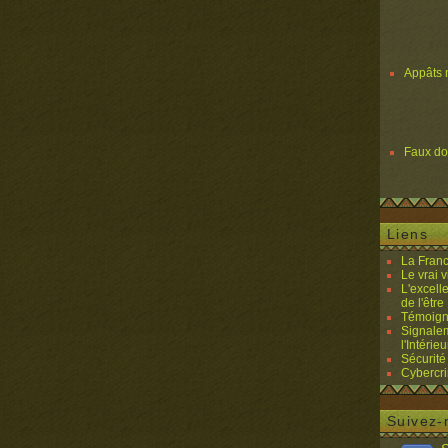
Appâts 
Faux d
Liens
La Franc
Le vrai 
L'excell
de l'être 
Témoigna
Signalem
l'Intérieu
Sécurité
Cybercri
Suivez-