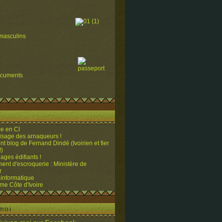
masculins
ocuments
e en CI
visage des arnaqueurs !
ent blog de Fernand Dindé (Ivoirien et fier
!)
ges édifiants !
ent d'escroquerie : Ministère de
r
 informatique
me Côte d'Ivoire
moi