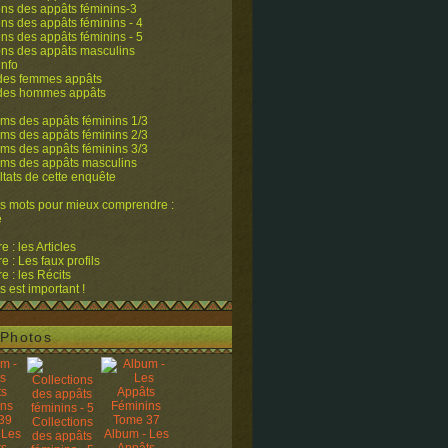
ons des appâts féminins-3
ons des appâts féminins - 4
ons des appâts féminins - 5
ons des appâts masculins
info
 des femmes appâts
 des hommes appâts
ms des appâts féminins 1/3
ms des appâts féminins 2/3
ms des appâts féminins 3/3
ums des appâts masculins
ltats de cette enquête
s mots pour mieux comprendre :
e
 : les Articles
 : Les faux profils
 : les Récits
s est important !
Photos
Collections
 Les
Album - Les
des appâts