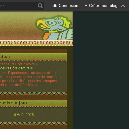
Connexion
+
Créer mon blog
ation
rnacoeurs Côte d'Ivoire ©
tion
: Expériences d'arnaques et lutte
es arnaqueurs sur les sites de rencontre.
t pseudos utilisés pour les arnaques
t celles de Côte d'Ivoire
e mise à jour
4 Août 2026