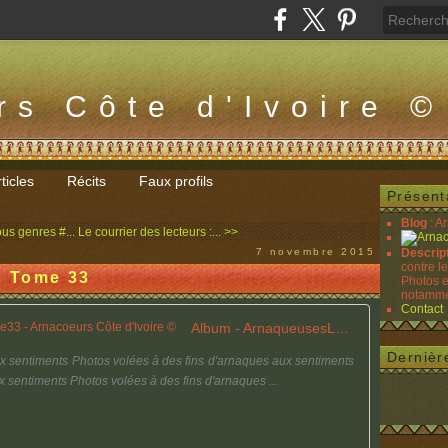
rs Côte d'Ivoire ©
ticles
Récits
Faux profils
Présent
Blog
: A
us genres #...
Le courrier des lecteurs :... >>
7 novembre 2015
Descrip
contre l
s Tome 33
Photos e
notammen
Contact
Album - ArnaqueusesLesAppatsTome33 - Arnacoeurs Côte d'Ivoire ©
Dernièr
x sentiments Photos volées à des fins d'arnaques aux sentiments
 sentiments Photos volées à des fins d'arnaques ...