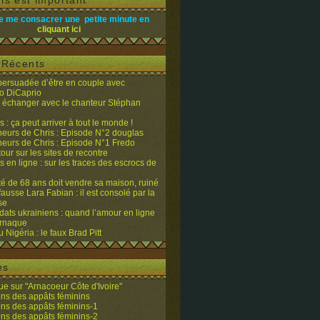
is est important
e me consacrer une petite minute en
cliquant ici
s Récents
 persuadée d’être en couple avec
o DiCaprio
it échanger avec le chanteur Stéphan
 : ça peut arriver à tout le monde !
eurs de Chris : Episode N°2 douglas
eurs de Chris : Episode N°1 Fredo
tour sur les sites de recontre
 en ligne : sur les traces des escrocs de
ité de 68 ans doit vendre sa maison, ruiné
fausse Lara Fabian : il est consolé par la
se
dats ukrainiens : quand l’amour en ligne
’arnaque
du Nigéria : le faux Brad Pitt
es
e sur "Arnacoeur Côte d'Ivoire"
ons des appâts féminins
ons des appâts féminins-1
ons des appâts féminins-2