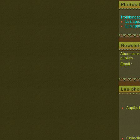
Photos 
Trombinosc
Les appâ
Les appâ
Newslet
Abonnez-vou
publiés.
Email
Les pho
Appâts 
Collect