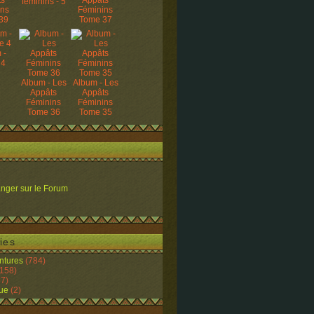
ts
Appâts
féminins - 5
ins
Féminins
39
Tome 37
 -
 4
Album - Les
Album - Les
Appâts
Appâts
Féminins
Féminins
Tome 36
Tome 35
nger sur le Forum
ies
ntures
(784)
158)
7)
ue
(2)