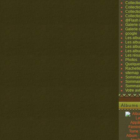
Collecti
Collecti
Collecti
Collecti
@Flash 
Galerie
Galerie
google
Les albu
Les albu
Les albu
Les alb
Les résu
Photos
Quelque
Rachell
sitemap
Sommaire
Sommaire
Sommaire
Votre avi
Albums 
Album -