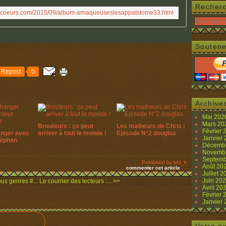
Recher
nacoeurs.com/2015/09/album-arnaqueuseslesappatstome33.html
Soutene
Repost
0
Archive
Mai 20
Mars 2
Brouteurs : ça peut
Les malheurs de Chris :
Février
anger avec
arriver à tout le monde !
Episode N°2 douglas
Janvier
téphan
Décemb
Novemb
Septemb
Published by bhl_fr
Août 20
commenter cet article
…
Juillet 
Juin 20
us genres #...
Le courrier des lecteurs :... >>
Avril 20
Février
Janvier