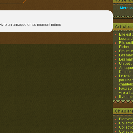
Votre av
Merci d
de vivre un arnaque en se moment même
Article
Elle est
Leonard
Elle cro
Eicher
Brouteurs
Les malh
Les malh
Un petit 
Arnaques
l'amour
Le retra
par une 
chanteu
Faux sol
vire à l
Il vient 
Chapitr
Bienvenu
Collecti
Collecti
Collecti