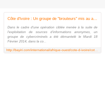
Côte d'Ivoire : Un groupe de ''brouteurs'' mis au arrêts
Dans le cadre d'une opération ciblée menée à la suite de
l'exploitation de sources d'informations anonymes, un
groupe de cybercriminels a été démantelé le Mardi 18
Février 2014, dans la co...
http://bayiri.com/international/afrique-ouest/cote-d-ivoire/cote-d-ivoire-un-groupe-de-brouteurs-mis-au-arrets.html