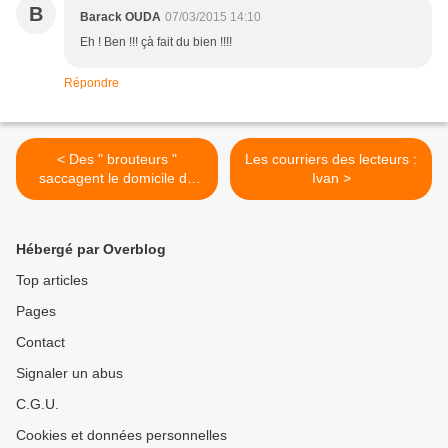
B
Barack OUDA
07/03/2015 14:10
Eh ! Ben !!! çà fait du bien !!!!
Répondre
< Des " brouteurs "
Les courriers des lecteurs :
saccagent le domicile de
Ivan >
leur marabout et trouvent la
mort
Hébergé par Overblog
Top articles
Pages
Contact
Signaler un abus
C.G.U.
Cookies et données personnelles