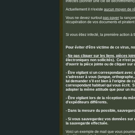
infectés (donner une clé de déchiffrement)
Actuellement il n'existe
aucun moyen de ré
Vous ne devez surtout
pas payer
la rançon
récupération de vos documents et piratent
Si vous étiez infecté, la première action à 
Pour éviter d’être victime de ce virus, 
-
Ne pas cliquer sur les liens, pièces j
électroniques non sollicités). Ce n’est pa
d’ouvrir la pièce jointe ou de cliquer sur 
- Être vigilant si un correspondant avec
s’adresser à vous (langue, orthographe,
lui demander s'il est bien à l'origine de 
correspondant habituel qui vous écrit. S’i
adopter la même attitude que pour un m
- Être vigilant lors de la réception du 
d'expéditeurs différents.
- Dans la mesure du possible, sauvegar
- Si vous sauvegardez vos données sur u
la sauvegarde effectuée.
Voici un exemple de mail que vous pourriez