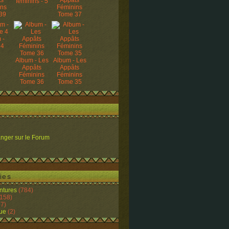
ts
Appâts
féminins - 5
ins
Féminins
39
Tome 37
 -
 4
Album - Les
Album - Les
Appâts
Appâts
Féminins
Féminins
Tome 36
Tome 35
nger sur le Forum
ies
ntures
(784)
158)
7)
ue
(2)