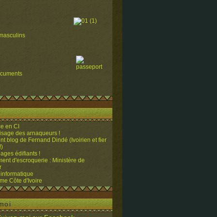
masculins
ocuments
e en CI
visage des arnaqueurs !
ent blog de Fernand Dindé (Ivoirien et fier
!)
ges édifiants !
ent d'escroquerie : Ministère de
r
 informatique
me Côte d'Ivoire
moi