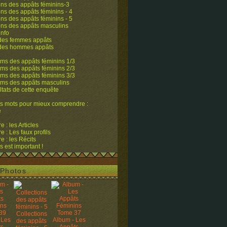
ons des appâts féminins-3
ons des appâts féminins - 4
ons des appâts féminins - 5
ons des appâts masculins
info
 des femmes appâts
 des hommes appâts
ms des appâts féminins 1/3
ms des appâts féminins 2/3
ms des appâts féminins 3/3
ums des appâts masculins
ltats de cette enquête
s mots pour mieux comprendre :
e
 : les Articles
 : Les faux profils
 : les Récits
s est important !
Photos
Collections
 Les
Album - Les
des appâts