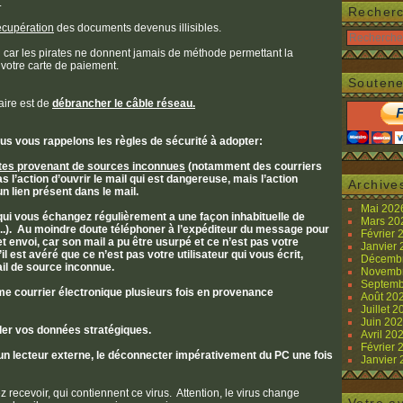
.
Recher
cupération
des documents devenus illisibles.
 car les pirates ne donnent jamais de méthode permettant la
 votre carte de paiement.
Soutene
faire est de
débrancher le câble réseau.
nous vous rappelons les règles de sécurité à adopter:
ointes provenant de sources inconnues
(notamment des courriers
s l’action d’ouvrir le mail qui est dangereuse, mais l’action
Archive
un lien présent dans le mail.
Mai 20
 qui vous échangez régulièrement a une façon inhabituelle de
Mars 2
...). Au moindre doute téléphoner à l’expéditeur du message pour
Février
cet envoi, car son mail a pu être usurpé et ce n’est pas votre
Janvier
l est avéré que ce n’est pas votre utilisateur qui vous écrit,
Décemb
ail de source inconnue.
Novemb
Septemb
même courrier électronique plusieurs fois en provenance
Août 20
Juillet 
Juin 20
der vos données stratégiques.
Avril 20
Février
n lecteur externe, le déconnecter impérativement du PC une fois
Janvier
 recevoir, qui contiennent ce virus. Attention, le virus change