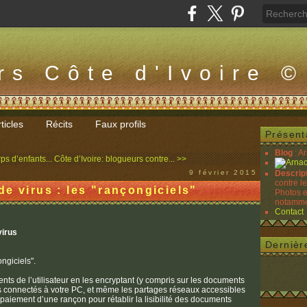
rs Côte d'Ivoire ©
ticles
Récits
Faux profils
Présent
Blog
: A
ps d’enfants...
Côte d’Ivoire: blogueurs contre... >>
9 février 2015
Descrip
contre l
e virus : les "rançongiciels"
Photos e
notammen
Contact
virus
Dernièr
ongiciels".
ents de l’utilisateur en les encryptant (y compris sur les documents
s connectés à votre PC, et même les partages réseaux accessibles
paiement d’une rançon pour rétablir la lisibilité des documents