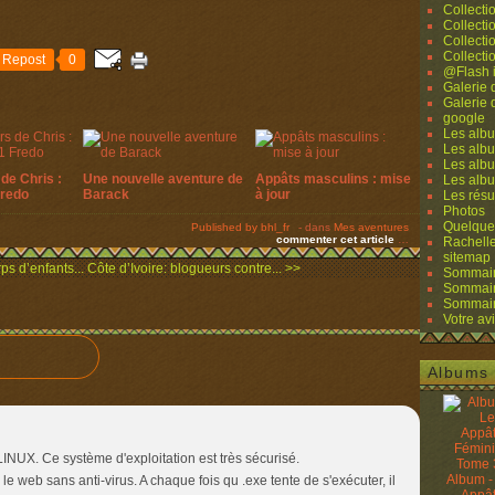
Collecti
Collecti
Collecti
Collecti
Repost
0
@Flash 
Galerie
Galerie
google
Les albu
Les albu
Les albu
de Chris :
Une nouvelle aventure de
Appâts masculins : mise
Les alb
Fredo
Barack
à jour
Les résu
Photos
Quelque
Published by bhl_fr
-
dans
Mes aventures
commenter cet article
…
Rachell
sitemap
ps d’enfants...
Côte d’Ivoire: blogueurs contre... >>
Sommaire
Sommaire
Sommaire
Votre avi
Albums 
LINUX. Ce système d'exploitation est très sécurisé.
Album -
e web sans anti-virus. A chaque fois qu .exe tente de s'exécuter, il