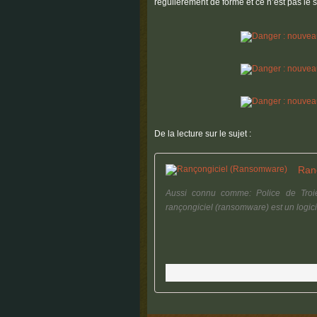
régulièrement de forme et ce n’est pas le 
De la lecture sur le sujet :
Ran
Aussi connu comme: Police de Troie 
rançongiciel (ransomware) est un logicie