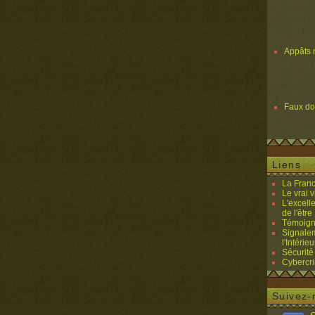
Appâts 
Faux d
Liens
La Franc
Le vrai 
L'excell
de l'être 
Témoigna
Signalem
l'Intérieu
Sécurité
Cybercri
Suivez-