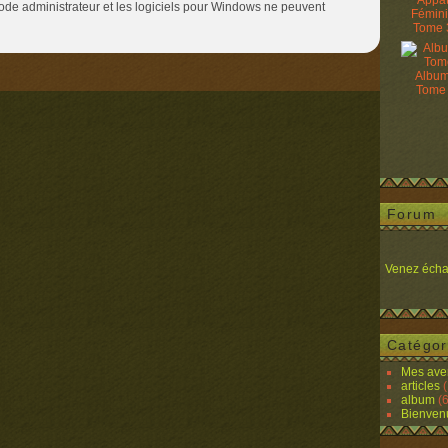
Appâ
 code administrateur et les logiciels pour Windows ne peuvent
Fémin
Tome 
Album
Tome
Forum
Venez écha
Catégor
Mes ave
articles
(
album
(6
Bienven