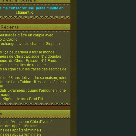
is est important
e me consacrer une petite minute en
cliquant ici
s Récents
 persuadée d’être en couple avec
o DiCaprio
it échanger avec le chanteur Stéphan
 : ça peut arriver à tout le monde !
eurs de Chris : Episode N°2 douglas
eurs de Chris : Episode N°1 Fredo
tour sur les sites de recontre
 en ligne : sur les traces des escrocs de
ité de 68 ans doit vendre sa maison, ruiné
fausse Lara Fabian : il est consolé par la
se
dats ukrainiens : quand l’amour en ligne
’arnaque
du Nigéria : le faux Brad Pitt
es
e sur "Arnacoeur Côte d'Ivoire"
ons des appâts féminins
ons des appâts féminins-1
ons des appâts féminins-2