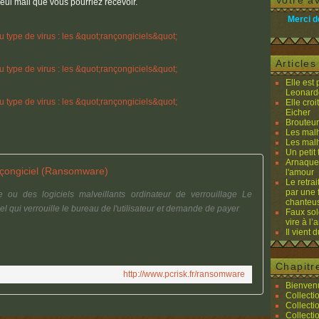
Votre av
seul mail que vous pourriez recevoir.
Merci d
Article
Elle est
Leonard
Elle cro
Eicher
Brouteurs
Les malh
Les malh
Un petit 
Arnaques
çongiciel (Ransomware)
l'amour
Le retra
par une 
ou des logiciels malveillants ordinateur de verrouillage Le
chanteu
l qui verrouille le bureau de l'utilisateur et demande de payer
Faux sol
vire à l
Il vient 
Chapitr
http://www.pcrisk.fr/ransomware
Bienvenu
Collecti
Collecti
Collecti