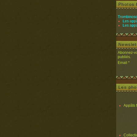
Photos 
Trombinosc
Les appâ
Les appâ
Newslet
Abonnez-vou
publiés.
Email
Les pho
Appâts 
Collect