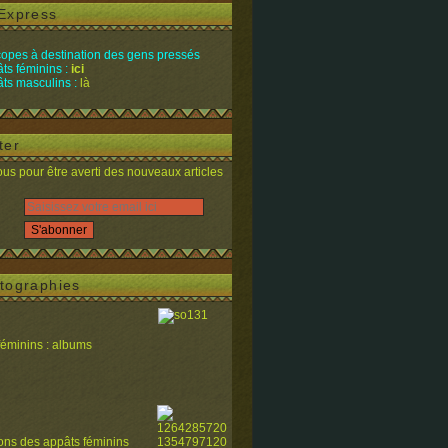
Express
opes à destination des gens pressés
ts féminins :
ici
ts masculins :
là
ter
s pour être averti des nouveaux articles
tographies
féminins : albums
ions des appâts féminins