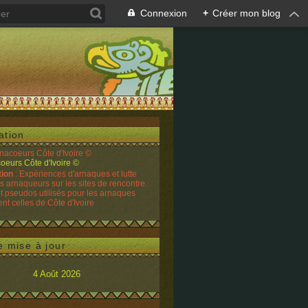
Connexion
+
Créer mon blog
ation
rnacoeurs Côte d'Ivoire ©
tion
: Expériences d'arnaques et lutte
es arnaqueurs sur les sites de rencontre.
t pseudos utilisés pour les arnaques
t celles de Côte d'Ivoire
e mise à jour
4 Août 2026