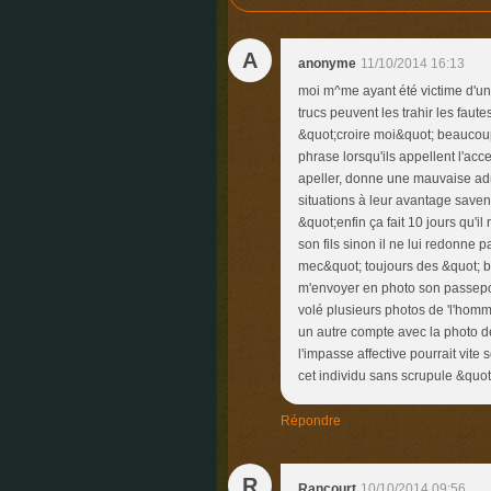
A
anonyme
11/10/2014 16:13
moi m^me ayant été victime d'un 
trucs peuvent les trahir les fau
&quot;croire moi&quot; beauco
phrase lorsqu'ils appellent l'acce
apeller, donne une mauvaise adr
situations à leur avantage saven
&quot;enfin ça fait 10 jours qu'il
son fils sinon il ne lui redonne 
mec&quot; toujours des &quot; 
m'envoyer en photo son passeport
volé plusieurs photos de 'l'homme
un autre compte avec la photo de 
l'impasse affective pourrait vite 
cet individu sans scrupule &quot
Répondre
R
Rancourt
10/10/2014 09:56