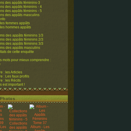
ons des appâts féminins-3
ons des appâts féminins - 4
ons des appâts féminins - 5
ons des appâts masculins
info
 des femmes appâts
 des hommes appâts
ms des appâts féminins 1/3
ms des appâts féminins 2/3
ms des appâts féminins 3/3
ums des appâts masculins
ltats de cette enquête
s mots pour mieux comprendre :
e
 : les Articles
 : Les faux profils
 : les Récits
s est important !
Photos
Collections
 Les
Album - Les
des appâts