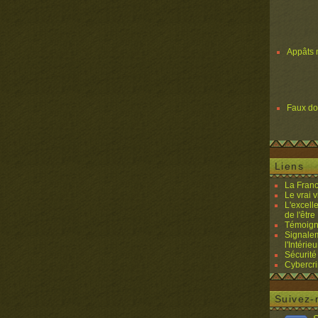
Appâts 
Faux d
Liens
La Franc
Le vrai 
L'excell
de l'être 
Témoigna
Signalem
l'Intérieu
Sécurité
Cybercri
Suivez-