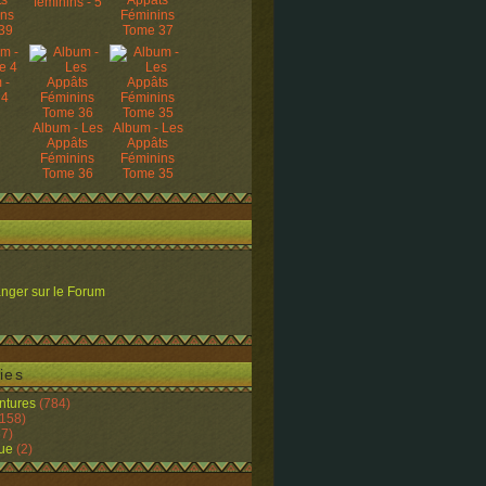
ts
Appâts
féminins - 5
ins
Féminins
39
Tome 37
 -
 4
Album - Les
Album - Les
Appâts
Appâts
Féminins
Féminins
Tome 36
Tome 35
nger sur le Forum
ies
ntures
(784)
158)
7)
ue
(2)