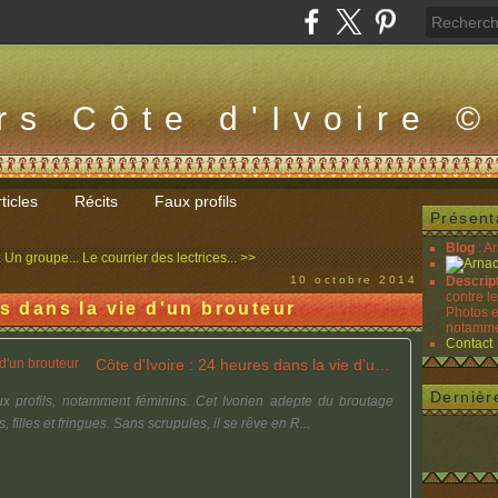
rs Côte d'Ivoire ©
ticles
Récits
Faux profils
Présent
Blog
: A
: Un groupe...
Le courrier des lectrices... >>
10 octobre 2014
Descrip
contre l
es dans la vie d'un brouteur
Photos e
notammen
Contact
Côte d'Ivoire : 24 heures dans la vie d'un brouteur
Dernièr
ux profils, notamment féminins. Cet Ivorien adepte du broutage
 filles et fringues. Sans scrupules, il se rêve en R...