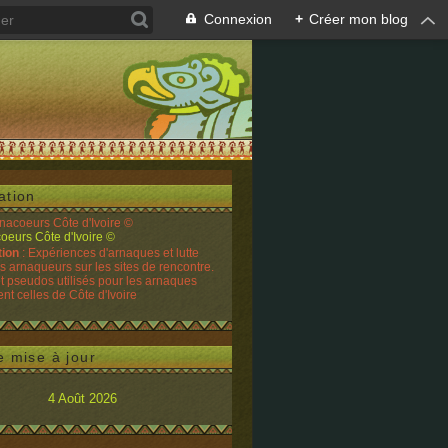
Connexion
+
Créer mon blog
ation
rnacoeurs Côte d'Ivoire ©
tion
: Expériences d'arnaques et lutte
es arnaqueurs sur les sites de rencontre.
t pseudos utilisés pour les arnaques
t celles de Côte d'Ivoire
e mise à jour
4 Août 2026