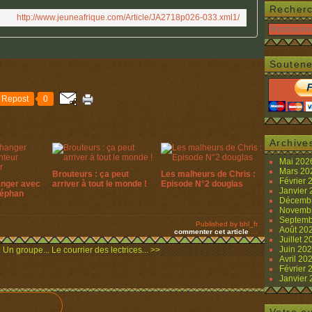
Recher
http://www.jeuneafrique.com/Article/JA2718p026-033.xml1/
Soutene
Repost
0
Archive
Mai 20
Mars 2
Brouteurs : ça peut
Les malheurs de Chris :
Février
anger avec
arriver à tout le monde !
Episode N°2 douglas
Janvier
téphan
Décemb
Novemb
Septemb
Published by bhl_fr
Août 20
commenter cet article
…
Juillet 
Juin 20
: Un groupe...
Le courrier des lectrices... >>
Avril 20
Février
Janvier