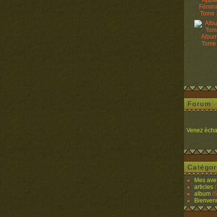
Appâ
Fémin
Tome 
Album
Tome
Forum
Venez écha
Catégor
Mes ave
articles
(
album
(6
Bienven