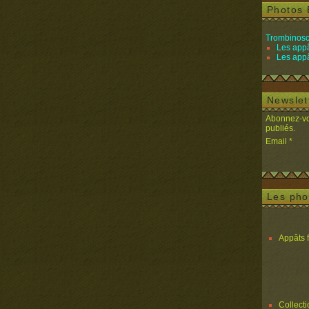
Photos 
Trombinosc
Les appâ
Les appâ
Newslet
Abonnez-vou
publiés.
Email
Les pho
Appâts 
Collect