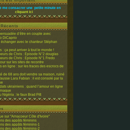
is est important
e me consacrer une petite minute en
cliquant ici
s Récents
 persuadée d’être en couple avec
o DiCaprio
it échanger avec le chanteur Stéphan
 : ça peut arriver à tout le monde !
eurs de Chris : Episode N°2 douglas
eurs de Chris : Episode N°1 Fredo
tour sur les sites de recontre
 en ligne : sur les traces des escrocs de
ité de 68 ans doit vendre sa maison, ruiné
fausse Lara Fabian : il est consolé par la
se
dats ukrainiens : quand l’amour en ligne
’arnaque
du Nigéria : le faux Brad Pitt
es
e sur "Arnacoeur Côte d'Ivoire"
ons des appâts féminins
ons des appâts féminins-1
ons des appâts féminins-2