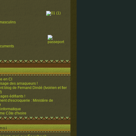
masculins
ocuments
e en CI
visage des arnaqueurs !
ent blog de Fernand Dindé (Ivoirien et fier
!)
ges édifiants !
ent d'escroquerie : Ministère de
r
 informatique
me Côte d'Ivoire
moi