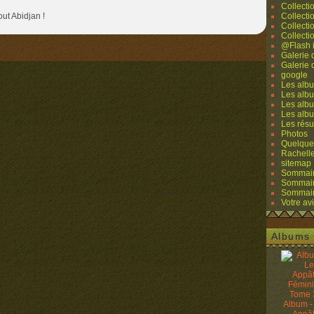
Collecti
out Abidjan !
Collecti
Collecti
Collecti
@Flash 
Galerie
Galerie
google
Les albu
Les albu
Les albu
Les alb
Les résu
Photos
Quelque
Rachell
sitemap
Sommaire
Sommaire
Sommaire
Votre avi
Albums 
Album -