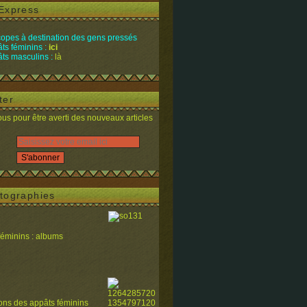
Express
opes à destination des gens pressés
ts féminins :
ici
ts masculins :
là
ter
s pour être averti des nouveaux articles
tographies
féminins : albums
ions des appâts féminins