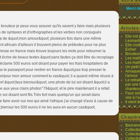
Votre av
Merci d
brouteur je peux vous assurer qu'ils savent y faire mais plusieurs
Article
tes de syntaxes et d'orthographes et les verbes non conjugués
Elle est
up de &quot;mon amour&quot; plusieurs fois dans une même
Leonard
nt africain d'ailleurs il trouvent pleins de prétextes pour ne plus
Elle cro
Eicher
esse en france mais trouve toujours les mots pour retourner la
Brouteurs
t écrire de beaux textes &quot;sans fautes ça doit être du recopiage
Les malh
Les malh
 réclame 500 euros soit disant pour payer les frais hospitaliers de
Un petit 
pas le passeport pour rentrer en france &quot;pas trop presser le
Arnaques
l'amour
bonjour mon amour comment tu vas&quot; il a quand même réussi à
Le retra
 &quot;faux biensur&quot; une photo de lui soi disant &quot;il a
par une 
 aux yeux clairs photon°79&quot; et le pire maintenant il a refait
chanteu
Faux sol
soi disant sont fils.Trés fort mais quelqu'un qui serait dans
vire à l
se faire avoir oui moi qui aimé l'afrique j'ai changé d'avis à cause de
Il vient 
;biensur les 500 euros il ne les aura en aucun cas&quot;
Chapitr
Bienvenu
Collecti
Collecti
Collecti