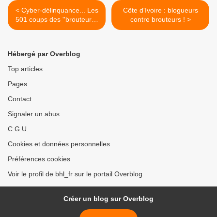
< Cyber-délinquance... Les
Côte d'Ivoire : blogueurs
501 coups des ''brouteurs''
contre brouteurs ! >
ivoiriens - Les vis-à-vis
Hébergé par Overblog
Top articles
Pages
Contact
Signaler un abus
C.G.U.
Cookies et données personnelles
Préférences cookies
Voir le profil de bhl_fr sur le portail Overblog
Créer un blog sur Overblog