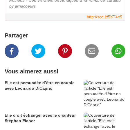
ivoiriens - Les vis-à-vis on Arnaques à la romance curated
by arnacoeurs
http://sco.lt/5XT4c5
Partager
Vous aimerez aussi
Elle est persuadée d’être en couple
avec Leonardo DiCaprio
Elle croit échanger avec le chanteur
Stéphan Eicher