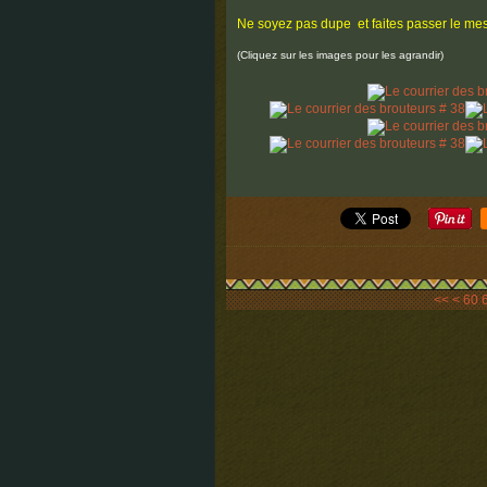
Ne soyez pas dupe et faites passer le me
(Cliquez sur les images pour les agrandir)
10
20
30
40
50
<<
<
60