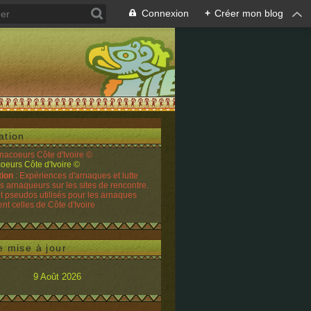
Connexion
+
Créer mon blog
ation
rnacoeurs Côte d'Ivoire ©
tion
: Expériences d'arnaques et lutte
es arnaqueurs sur les sites de rencontre.
t pseudos utilisés pour les arnaques
t celles de Côte d'Ivoire
e mise à jour
9 Août 2026