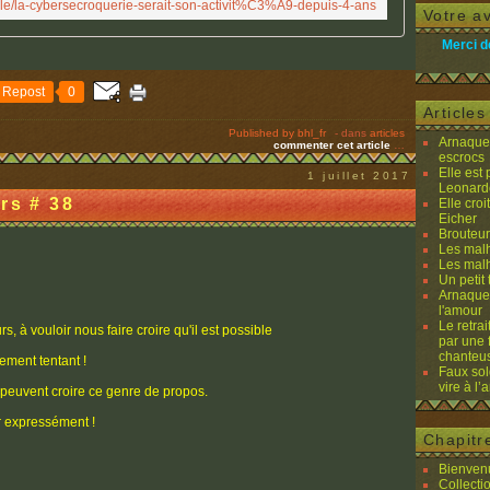
ticle/la-cybersecroquerie-serait-son-activit%C3%A9-depuis-4-ans
I
Votre av
v
Merci d
o
i
Repost
0
r
Article
e
Published by bhl_fr
-
dans
articles
Arnaques
-
commenter cet article
…
escrocs
S
Elle est
1 juillet 2017
Leonard
i
rs # 38
Elle cro
t
Eicher
e
Brouteurs
Les malh
o
Les malh
f
Un petit 
Arnaques
f
l'amour
i
Le retra
s, à vouloir nous faire croire qu'il est possible
par une 
c
chanteu
ement tentant !
i
Faux sol
e
vire à l
 peuvent croire ce genre de propos.
l
ir expressément !
d
Chapitr
e
Bienvenu
l
Collecti