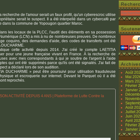
Recher
cherche de l'amour serait un faux profil, qu'un cyberescroc utilise
riétaire serait le suspect. Il a été interpellé dans un cybercafé par
ille dans la commune de Yopougon quartier Maroc.
Soutene
t dans les locaux de la PLCC, l'audit des éléments en sa possession
e Numérique (LCN) a mis à nu de nombreuses preuves. De nombreux
age coquins, des demandes d'aide, des codes de transferts ont été
ITIA DUCHARME.
tique cette activité depuis 2014. J'ai créé le compte LAETITIA
r pour une jeune française vivant en France. À la recherche de
euses avec mes correspondants à qui je soutire de l'argent à l'aide
ptes qui ont été supprimés parce qu'ils ont été signalés. J'ai fait de
Archive
pect a déclaré lors de son audition.
A DUCHARME » peut être poursuivi pour utilisation frauduleuse
Août 20
hysique et escroquerie sur internet. Devant le Parquet où il a été
Mai 20
 sont reprochés.
Mars 2
Février
Janvier
Décemb
LA CYBERSE
Novemb
Septemb
C
Août 20
Juillet 
ô
Juin 20
t
Avril 20
Février
e
Janvier
d
'