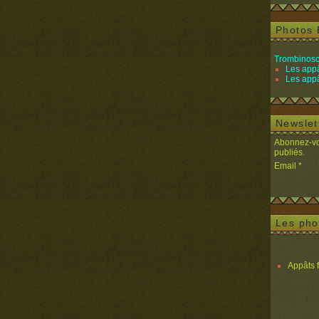
Photos 
Trombinosc
Les appâ
Les appâ
Newslet
Abonnez-vou
publiés.
Email
Les pho
Appâts 