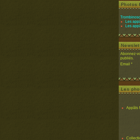
Photos 
Trombinosc
Les appâ
Les appâ
Newslet
Abonnez-vou
publiés.
Email
Les pho
Appâts 
Collect