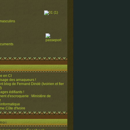
masculins
ocuments
e en CI
visage des arnaqueurs !
ent blog de Fernand Dindé (Ivoirien et fier
!)
ges édifiants !
ent d'escroquerie : Ministère de
r
 informatique
me Côte d'Ivoire
moi