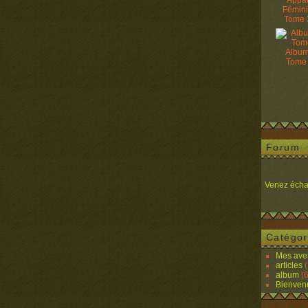
Appâ
Fémin
Tome 
Album
Tome
Forum
Venez écha
Catégor
Mes ave
articles
(
album
(6
Bienven