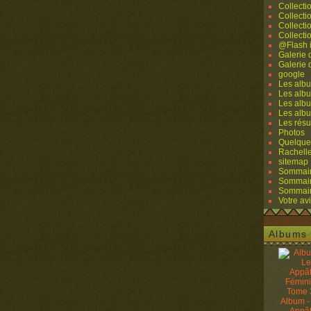
Collecti
Collecti
Collecti
Collecti
@Flash 
Galerie
Galerie
google
Les albu
Les albu
Les albu
Les alb
Les résu
Photos
Quelque
Rachell
sitemap
Sommaire
Sommaire
Sommaire
Votre avi
Albums 
Album -