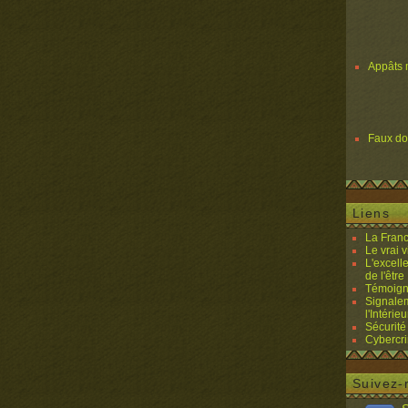
Appâts 
Faux d
Liens
La Franc
Le vrai 
L'excell
de l'être 
Témoigna
Signalem
l'Intérieu
Sécurité
Cybercri
Suivez-