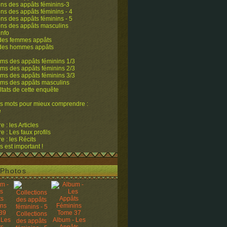
ons des appâts féminins-3
ons des appâts féminins - 4
ons des appâts féminins - 5
ons des appâts masculins
info
 des femmes appâts
 des hommes appâts
ms des appâts féminins 1/3
ms des appâts féminins 2/3
ms des appâts féminins 3/3
ums des appâts masculins
ltats de cette enquête
s mots pour mieux comprendre :
e
 : les Articles
 : Les faux profils
 : les Récits
s est important !
Photos
Collections
 Les
Album - Les
des appâts