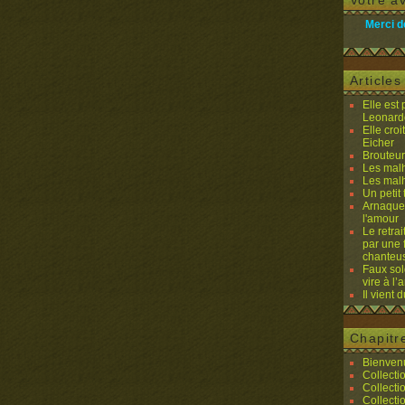
Votre av
Merci d
Article
Elle est
Leonard
Elle cro
Eicher
Brouteurs
Les malh
Les malh
Un petit 
Arnaques
l'amour
Le retra
par une 
chanteu
Faux sol
vire à l
Il vient 
Chapitr
Bienvenu
Collecti
Collecti
Collecti