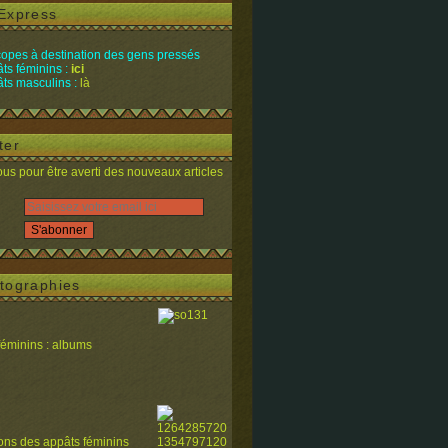
Express
opes à destination des gens pressés
ts féminins :
ici
ts masculins :
là
ter
s pour être averti des nouveaux articles
tographies
féminins : albums
ions des appâts féminins