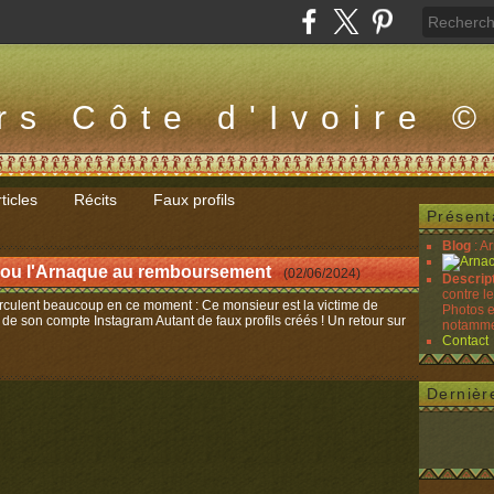
rs Côte d'Ivoire ©
ticles
Récits
Faux profils
Présent
Blog
: A
69 ou l'Arnaque au remboursement
(
02/06/2024
)
Descrip
contre l
rculent beaucoup en ce moment : Ce monsieur est la victime de
Photos e
 de son compte Instagram Autant de faux profils créés ! Un retour sur
notammen
Contact
Dernièr