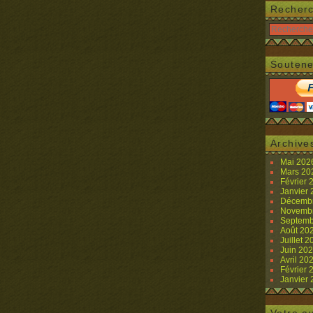
Recher
Soutene
Archive
Mai 20
Mars 2
Février
Janvier
Décemb
Novemb
Septemb
Août 20
Juillet 
Juin 20
Avril 20
Février
Janvier