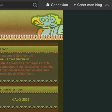
Connexion
+
Créer mon blog
ation
rnacoeurs Côte d'Ivoire ©
tion
: Expériences d'arnaques et lutte
es arnaqueurs sur les sites de rencontre.
t pseudos utilisés pour les arnaques
t celles de Côte d'Ivoire
e mise à jour
4 Août 2026