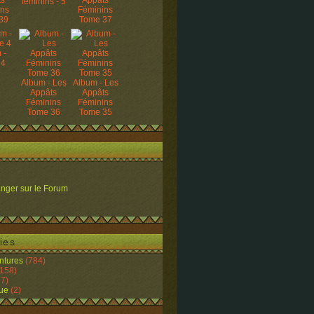
ts
Appâts
féminins - 5
ins
Féminins
39
Tome 37
 -
 4
Album - Les
Album - Les
Appâts
Appâts
Féminins
Féminins
Tome 36
Tome 35
nger sur le Forum
ies
ntures
(784)
158)
7)
ue
(2)