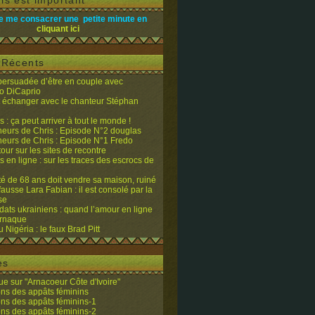
is est important
e me consacrer une petite minute en
cliquant ici
s Récents
 persuadée d’être en couple avec
o DiCaprio
it échanger avec le chanteur Stéphan
 : ça peut arriver à tout le monde !
eurs de Chris : Episode N°2 douglas
eurs de Chris : Episode N°1 Fredo
tour sur les sites de recontre
 en ligne : sur les traces des escrocs de
ité de 68 ans doit vendre sa maison, ruiné
fausse Lara Fabian : il est consolé par la
se
dats ukrainiens : quand l’amour en ligne
’arnaque
du Nigéria : le faux Brad Pitt
es
e sur "Arnacoeur Côte d'Ivoire"
ons des appâts féminins
ons des appâts féminins-1
ons des appâts féminins-2