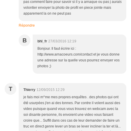
pas comment faire pour savoir si il y a arnaque ou pas j aurais
volontier envoyer la photo de profil en piece jointe mais
apparement la on ne peut pas
Répondre
B
bhl_fr
27/03/2016 12:19
Bonjour. Il faut écrire ici :
http://www.arnacoeurs.com/contact et je vous donne
une adresse sur la quelle vous pourrez envoyer vos
photos ;)
T
Thierry
12/09/2015 12:29
je fais moi m^me mes propres enquêtes . des photos qui ont
été usurpées j'en ai des tonnes. Par contre il volent aussi des
video puisque quand vous vous trouvez en webcam avec la
soi disante personne, ils envoient une video vous faisant
croire que... Suffit dans ces cas de leur demander de faire un
truc en direct genre lever un bras se lever incliner la ter et là...