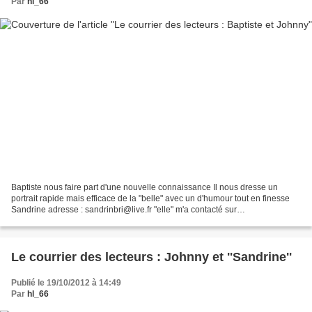
Par
hl_66
Baptiste nous faire part d'une nouvelle connaissance Il nous dresse un
portrait rapide mais efficace de la "belle" avec un d'humour tout en finesse
Sandrine adresse : sandrinbri@live.fr "elle" m'a contacté sur
celibatairesduweb.com , habitante de la Région...
Le courrier des lecteurs : Johnny et ''Sandrine''
Publié le 19/10/2012 à 14:49
Par
hl_66