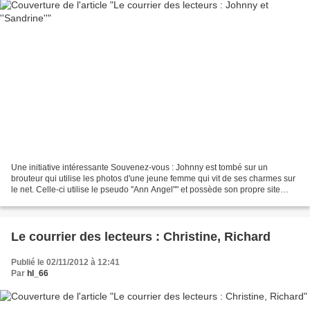
Une initiative intéressante Souvenez-vous : Johnny est tombé sur un
brouteur qui utilise les photos d'une jeune femme qui vit de ses charmes sur
le net. Celle-ci utilise le pseudo ''Ann Angel"" et possède son propre site
ann-angel.com où elle exerce ces...
Le courrier des lecteurs : Christine, Richard
Publié le 02/11/2012 à 12:41
Par
hl_66