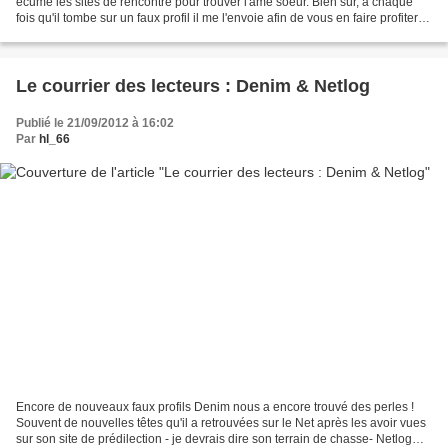
écume les sites de rencontre pour trouver l'âme soeur. Bien sûr, à chaque
fois qu'il tombe sur un faux profil il me l'envoie afin de vous en faire profiter !
C'est ainsi que, très souvent...
Le courrier des lecteurs : Denim & Netlog
Publié le 21/09/2012 à 16:02
Par
hl_66
Encore de nouveaux faux profils Denim nous a encore trouvé des perles !
Souvent de nouvelles têtes qu'il a retrouvées sur le Net après les avoir vues
sur son site de prédilection - je devrais dire son terrain de chasse- Netlog