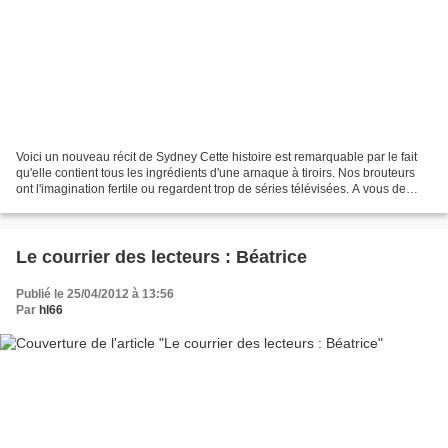
Voici un nouveau récit de Sydney Cette histoire est remarquable par le fait
qu'elle contient tous les ingrédients d'une arnaque à tiroirs. Nos brouteurs
ont l'imagination fertile ou regardent trop de séries télévisées. A vous de
juger : Bonjour, Je vous...
Le courrier des lecteurs : Béatrice
Publié le 25/04/2012 à 13:56
Par
hl66