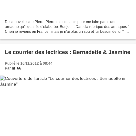
Des nouvelles de Pierre Pierre me contacte pour me faire part d'une
arnaque qu'il qualifie d'élaborée. Bonjour . Dans la rubrique des arnaques "
Chéri je reviens en France , mais je n'ai plus un sou et j'ai besoin de toi " ,
certaines sont plus élaborées...
Le courrier des lectrices : Bernadette & Jasmine
Publié le 16/11/2012 à 08:44
Par
hl_66