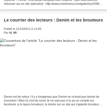
Diplôme ? Plome ! Une petite française bien coquine ! Que vous pourrez
retrouver sur un site spécialisé : http://www.coedcherry.com/galleries/25982
Ben voyons ! Encore une française...
Le courrier des lecteurs : Denim et les brouteurs
Publié le 11/12/2012 à 13:05
Par
hl_66
Denim est de retour ! Il y a longtemps que Denim ne m'avait pas donné de
nouvelles ! Mais là c'est du lourd Je ne sais pas si tu as un compte sur
facebook, si tu tapes brouteurs, tu tombe sur un site qui s'appelle brouteurs