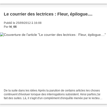
(un réseau pour les jeunes,...
Le courrier des lectrices : Fleur, épilogue....
Publié le 25/09/2012 à 16:08
Par
hl_66
De la suite dans les idées Après la parution de certains articles les choses
continuent d'évoluer lorsque des interrogations subsistent. Ainsi parfois j'ai
fait des suites. Là, il s'agit d'un complément d'enquête menée par le lecteur
qui débouche sur...