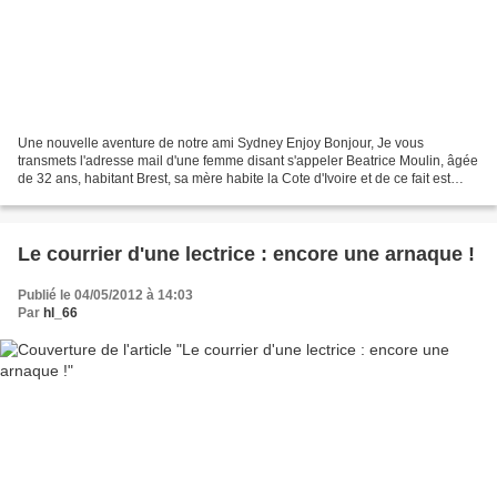
Une nouvelle aventure de notre ami Sydney Enjoy Bonjour, Je vous
transmets l'adresse mail d'une femme disant s'appeler Beatrice Moulin, âgée
de 32 ans, habitant Brest, sa mère habite la Cote d'Ivoire et de ce fait est
amenée à voyager beaucoup en Afrique....
Le courrier d'une lectrice : encore une arnaque !
Publié le 04/05/2012 à 14:03
Par
hl_66