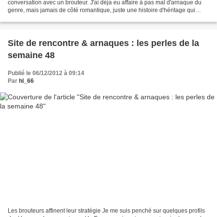
conversation avec un brouteur. J'ai déja eu affaire à pas mal d'arnaque du
genre, mais jamais de côté romantique, juste une histoire d'héritage qui
demandait à ce qu'un partenaire...
Site de rencontre & arnaques : les perles de la
semaine 48
Publié le 06/12/2012 à 09:14
Par
hl_66
Les brouteurs affinent leur stratégie Je me suis penché sur quelques profils