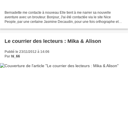
Bernadette me contacte à nouveau Elle tient à me narrer sa nouvelle
aventure avec un brouteur. Bonjour, J'ai été contactée via le site Nice
People, par une certaine Jasmine Decaudin, pour une fois orthographe et
français parfait mais la photo de profil...
Le courrier des lecteurs : Mika & Alison
Publié le 23/11/2012 à 14:06
Par
hl_66