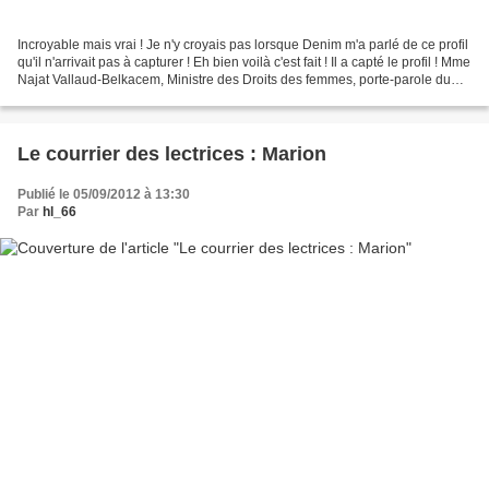
Incroyable mais vrai ! Je n'y croyais pas lorsque Denim m'a parlé de ce profil
qu'il n'arrivait pas à capturer ! Eh bien voilà c'est fait ! Il a capté le profil ! Mme
Najat Vallaud-Belkacem, Ministre des Droits des femmes, porte-parole du
Gouvernement...
Le courrier des lectrices : Marion
Publié le 05/09/2012 à 13:30
Par
hl_66