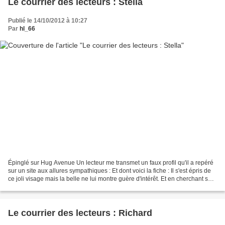
Le courrier des lecteurs : Stella
Publié le 14/10/2012 à 10:27
Par
hl_66
Épinglé sur Hug Avenue Un lecteur me transmet un faux profil qu'il a repéré
sur un site aux allures sympathiques : Et dont voici la fiche : Il s'est épris de
ce joli visage mais la belle ne lui montre guère d'intérêt. Et en cherchant sur
le net il tombe...
Le courrier des lecteurs : Richard