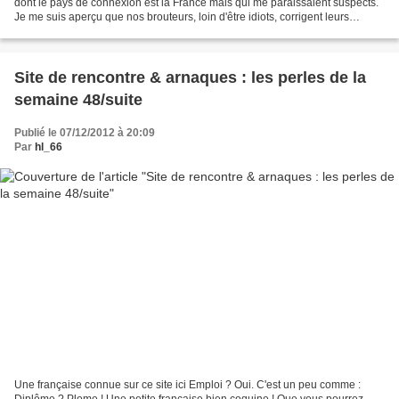
dont le pays de connexion est la France mais qui me paraissaient suspects.
Je me suis aperçu que nos brouteurs, loin d'être idiots, corrigent leurs
erreurs afin de passer au...
Site de rencontre & arnaques : les perles de la
semaine 48/suite
Publié le 07/12/2012 à 20:09
Par
hl_66
Une française connue sur ce site ici Emploi ? Oui. C'est un peu comme :