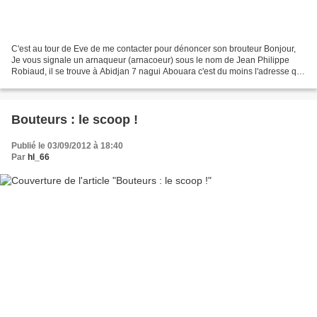
C'est au tour de Eve de me contacter pour dénoncer son brouteur Bonjour,
Je vous signale un arnaqueur (arnacoeur) sous le nom de Jean Philippe
Robiaud, il se trouve à Abidjan 7 nagui Abouara c'est du moins l'adresse qui
j'ai eu pour faire un mandat le...
Bouteurs : le scoop !
Publié le 03/09/2012 à 18:40
Par
hl_66