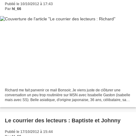
Publié le 10/10/2012 à 17:43
Par
hl_66
Richard me fait parvenir ce mail Bonsoir, Je viens juste de clôturer une
conversation un peu trop routinière sur MSN avec Issabelle Gaston (isabelle
mais avec SS). Belle asiatique, d'origine japonaise, 36 ans, célibataire, sans
enfant. Elle me dit être...
Le courrier des lecteurs : Baptiste et Johnny
Publié le 17/10/2012 à 15:44