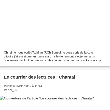
Christine nous écrit d'Abidjan (RCI) Bonsoir je vous ecris de la cote
d'ivoire.j'ai aussi une annonce sur un site de rencontre et je me sens
concernée par tout ce que vous dites.Je viens de decouvrir votre site et je
peux vous assurer de mon soutien et...
Le courrier des lectrices : Chantal
Publié le 04/11/2012 à 11:44
Par
hl_66