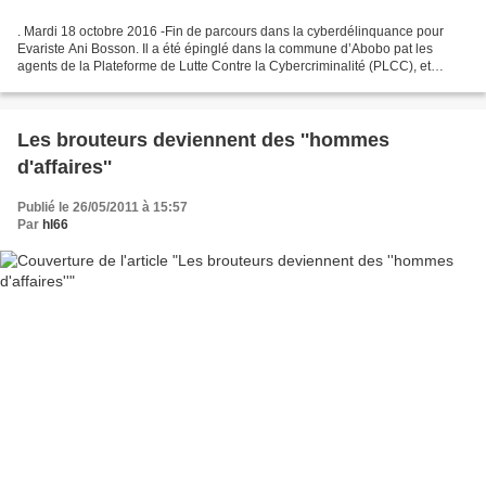
. Mardi 18 octobre 2016 -Fin de parcours dans la cyberdélinquance pour
Evariste Ani Bosson. Il a été épinglé dans la commune d’Abobo pat les
agents de la Plateforme de Lutte Contre la Cybercriminalité (PLCC), et
déféré devant le parquet d’Abidjan Plateau....
Les brouteurs deviennent des ''hommes
d'affaires''
Publié le 26/05/2011 à 15:57
Par
hl66