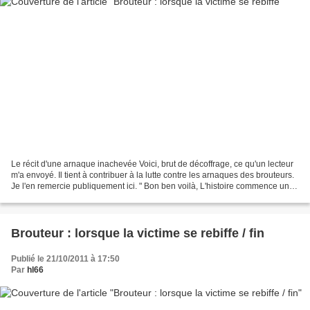
Le récit d'une arnaque inachevée Voici, brut de décoffrage, ce qu'un lecteur
m'a envoyé. Il tient à contribuer à la lutte contre les arnaques des brouteurs.
Je l'en remercie publiquement ici. " Bon ben voilà, L'histoire commence un
peux comme partout,...
Brouteur : lorsque la victime se rebiffe / fin
Publié le 21/10/2011 à 17:50
Par
hl66