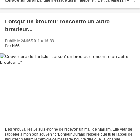
contacté sur Smail par une message qui m'interpelle : ''De : caroline124 A :
hl66 Sujet : cc coucou j'espère...
Lorsqu' un brouteur rencontre un autre
brouteur...
Publié le 24/06/2011 à 16:33
Par
hl66
Des retouvailles Je suis étonné de recevoir un mail de Mariam. Elle veut se
rappeler à mon bon souvenir : ''Bonjour Durand j'espere que tu te rappel de
moi c'est Mariam je t'envoie ce message pour te dire que j'ai changé