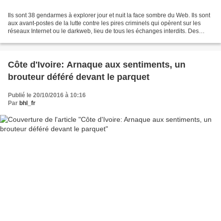
Ils sont 38 gendarmes à explorer jour et nuit la face sombre du Web. Ils sont
aux avant-postes de la lutte contre les pires criminels qui opèrent sur les
réseaux Internet ou le darkweb, lieu de tous les échanges interdits. Des
guetteurs face à un univers...
Côte d'Ivoire: Arnaque aux sentiments, un
brouteur déféré devant le parquet
Publié le 20/10/2016 à 10:16
Par
bhl_fr