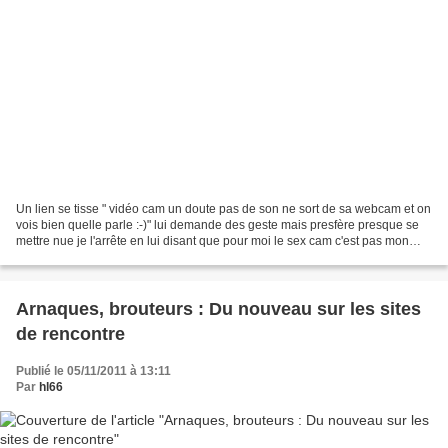
Un lien se tisse " vidéo cam un doute pas de son ne sort de sa webcam et on
vois bien quelle parle :-)" lui demande des geste mais presfère presque se
mettre nue je l'arrête en lui disant que pour moi le sex cam c'est pas mon
truc. Bizarre sa cam se bloque...
Arnaques, brouteurs : Du nouveau sur les sites
de rencontre
Publié le 05/11/2011 à 13:11
Par
hl66