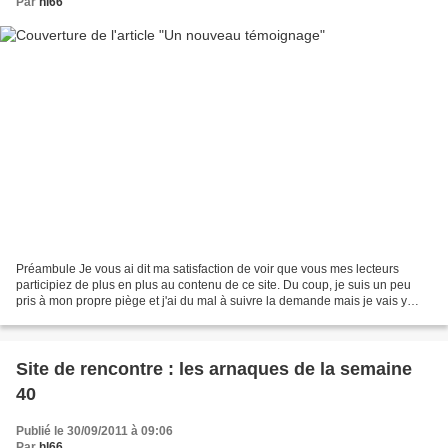
Par
hl66
Préambule Je vous ai dit ma satisfaction de voir que vous mes lecteurs
participiez de plus en plus au contenu de ce site. Du coup, je suis un peu
pris à mon propre piège et j'ai du mal à suivre la demande mais je vais y
parvenir ! Ainsi donc je reçois...
Site de rencontre : les arnaques de la semaine
40
Publié le 30/09/2011 à 09:06
Par
hl66