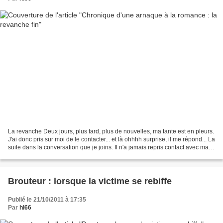
La revanche Deux jours, plus tard, plus de nouvelles, ma tante est en pleurs.
J'ai donc pris sur moi de le contacter... et là ohhhh surprise, il me répond... La
suite dans la conversation que je joins. Il n'a jamais repris contact avec ma
tante. Semaine...
Brouteur : lorsque la victime se rebiffe
Publié le 21/10/2011 à 17:35
Par
hl66