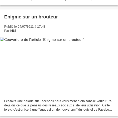
Live pour que votre @dresse...
Enigme sur un brouteur
Publié le 04/07/2011 à 17:48
Par
hl66
Les faits Une balade sur Facebook peut vous mener loin sans le vouloir. J'ai
déjà dis ce que je pensais des réseaux sociaux et de leur utilisation. Cette
fois-ci c'est grâce à une ''suggestion de nouvel ami'' du logiciel de Facebook
que je mets à parcourir...