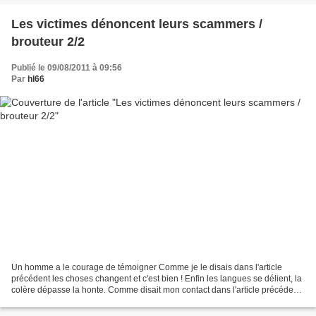
Les victimes dénoncent leurs scammers /
brouteur 2/2
Publié le 09/08/2011 à 09:56
Par
hl66
Un homme a le courage de témoigner Comme je le disais dans l'article
précédent les choses changent et c'est bien ! Enfin les langues se délient, la
colère dépasse la honte. Comme disait mon contact dans l'article précédent :
" même si ça ne m’avance pas...