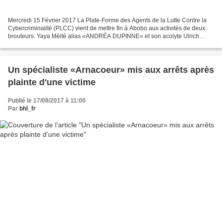
Mercredi 15 Février 2017 La Plate-Forme des Agents de la Lutte Contre la
Cybercriminalité (PLCC) vient de mettre fin à Abobo aux activités de deux
brouteurs. Yaya Méité alias «ANDRÉA DUPINNE» et son acolyte Ulrich
Kouadio Diby ou «CADET ELVINA» étaient...
Un spécialiste «Arnacoeur» mis aux arrêts après
plainte d'une victime
Publié le 17/08/2017 à 11:00
Par
bhl_fr