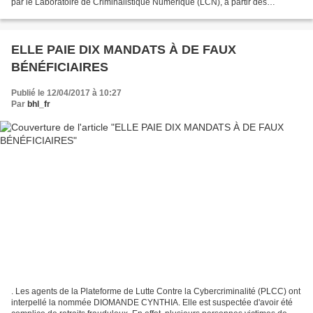
par le Laboratoire de Criminalistique Numérique (LCN), à partir des
éléments de preuve fournis par la PLCC après son...
ELLE PAIE DIX MANDATS À DE FAUX
BÉNÉFICIAIRES
Publié le 12/04/2017 à 10:27
Par
bhl_fr
. Les agents de la Plateforme de Lutte Contre la Cybercriminalité (PLCC) ont
interpellé la nommée DIOMANDE CYNTHIA. Elle est suspectée d'avoir été