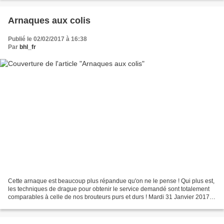
Arnaques aux colis
Publié le 02/02/2017 à 16:38
Par
bhl_fr
Cette arnaque est beaucoup plus répandue qu'on ne le pense ! Qui plus est,
les techniques de drague pour obtenir le service demandé sont totalement
comparables à celle de nos brouteurs purs et durs ! Mardi 31 Janvier 2017
Bakayoko Diaki Jean Martial 18...