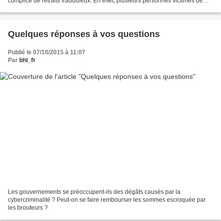
complice de retraits frauduleux. En effet, plusieurs personnes victimes de
détournement de transfert d'argent...
Quelques réponses à vos questions
Publié le 07/10/2015 à 11:07
Par
bhl_fr
Les gouvernements se préoccupent-ils des dégâts causés par la
cybercriminalité ? Peut-on se faire rembourser les sommes escroquée par
les brouteurs ?