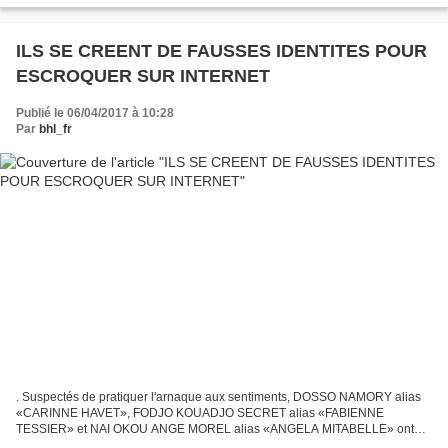
ILS SE CREENT DE FAUSSES IDENTITES POUR
ESCROQUER SUR INTERNET
Publié le 06/04/2017 à 10:28
Par
bhl_fr
. Suspectés de pratiquer l'arnaque aux sentiments, DOSSO NAMORY alias
«CARINNE HAVET», FODJO KOUADJO SECRET alias «FABIENNE
TESSIER» et NAI OKOU ANGE MOREL alias «ANGELA MITABELLE» ont
été conduits devant le Parquet d'Abidjan le 17 Mars 2017. C'est lors...