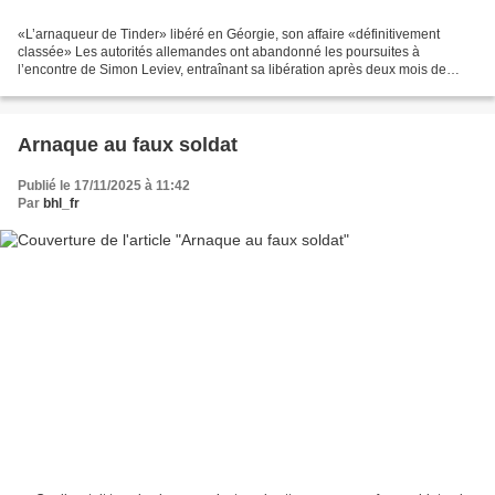
«L’arnaqueur de Tinder» libéré en Géorgie, son affaire «définitivement
classée» Les autorités allemandes ont abandonné les poursuites à
l’encontre de Simon Leviev, entraînant sa libération après deux mois de
détention en Géorgie. Il était devenu mondialement...
Arnaque au faux soldat
Publié le 17/11/2025 à 11:42
Par
bhl_fr