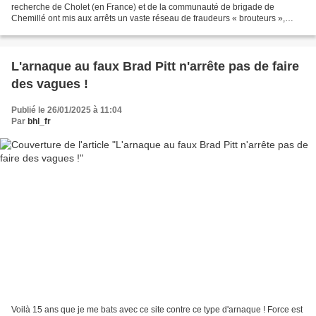
recherche de Cholet (en France) et de la communauté de brigade de
Chemillé ont mis aux arrêts un vaste réseau de fraudeurs « brouteurs »,
originaires de la Côte d’Ivoire. Chaîne...
L'arnaque au faux Brad Pitt n'arrête pas de faire
des vagues !
Publié le 26/01/2025 à 11:04
Par
bhl_fr
Voilà 15 ans que je me bats avec ce site contre ce type d'arnaque ! Force est