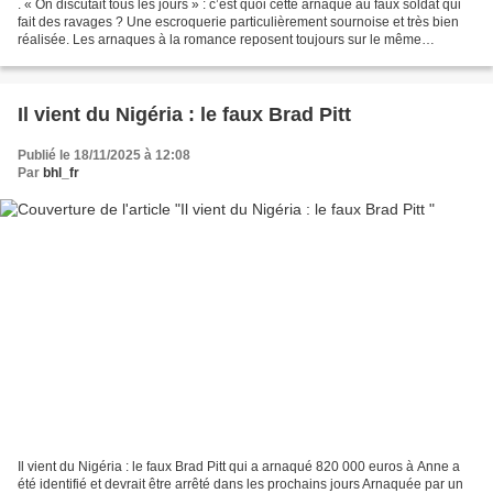
. « On discutait tous les jours » : c’est quoi cette arnaque au faux soldat qui
fait des ravages ? Une escroquerie particulièrement sournoise et très bien
réalisée. Les arnaques à la romance reposent toujours sur le même
procédé. Des individus mal intentionnés...
Il vient du Nigéria : le faux Brad Pitt
Publié le 18/11/2025 à 12:08
Par
bhl_fr
Il vient du Nigéria : le faux Brad Pitt qui a arnaqué 820 000 euros à Anne a
été identifié et devrait être arrêté dans les prochains jours Arnaquée par un