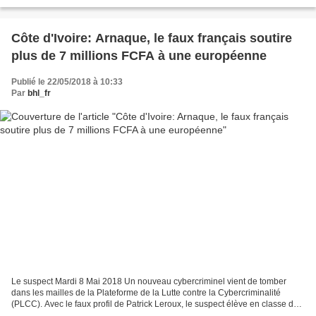
rapporté par le media breton « Le Télégramme»,...
Côte d'Ivoire: Arnaque, le faux français soutire
plus de 7 millions FCFA à une européenne
Publié le 22/05/2018 à 10:33
Par
bhl_fr
Le suspect Mardi 8 Mai 2018 Un nouveau cybercriminel vient de tomber
dans les mailles de la Plateforme de la Lutte contre la Cybercriminalité
(PLCC). Avec le faux profil de Patrick Leroux, le suspect élève en classe de
3è et vivant à Gonzagueville dans...