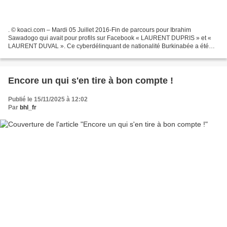
. © koaci.com – Mardi 05 Juillet 2016-Fin de parcours pour Ibrahim
Sawadogo qui avait pour profils sur Facebook « LAURENT DUPRIS » et «
LAURENT DUVAL ». Ce cyberdélinquant de nationalité Burkinabée a été
mis aux arrêts par les agents de la Plateforme...
Encore un qui s'en tire à bon compte !
Publié le 15/11/2025 à 12:02
Par
bhl_fr