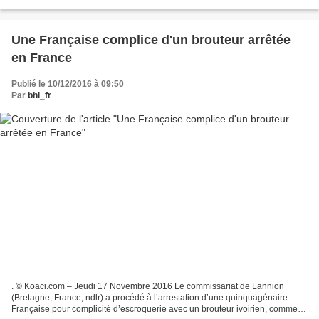
GRANSE MICHEL DAVID et OULARE PAUL....
Une Française complice d'un brouteur arrêtée
en France
Publié le 10/12/2016 à 09:50
Par
bhl_fr
. © Koaci.com – Jeudi 17 Novembre 2016 Le commissariat de Lannion
(Bretagne, France, ndlr) a procédé à l’arrestation d’une quinquagénaire
Française pour complicité d’escroquerie avec un brouteur ivoirien, comme