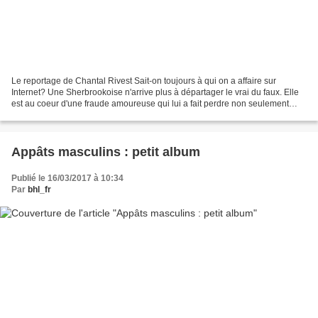
Le reportage de Chantal Rivest Sait-on toujours à qui on a affaire sur
Internet? Une Sherbrookoise n'arrive plus à départager le vrai du faux. Elle
est au coeur d'une fraude amoureuse qui lui a fait perdre non seulement
plus de 60 000 $, mais aussi son...
Appâts masculins : petit album
Publié le 16/03/2017 à 10:34
Par
bhl_fr