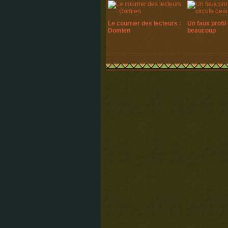
Le courrier des lecteurs :
Un faux profil 
Domien
beaucoup