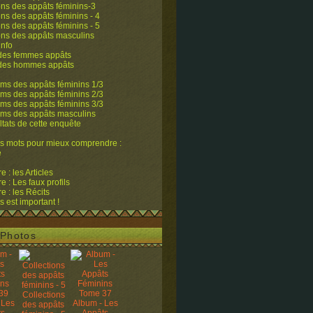
ons des appâts féminins-3
ons des appâts féminins - 4
ons des appâts féminins - 5
ons des appâts masculins
info
 des femmes appâts
 des hommes appâts
ms des appâts féminins 1/3
ms des appâts féminins 2/3
ms des appâts féminins 3/3
ums des appâts masculins
ltats de cette enquête
s mots pour mieux comprendre :
e
 : les Articles
 : Les faux profils
 : les Récits
s est important !
Photos
Collections
 Les
Album - Les
des appâts