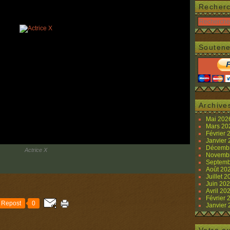
Recher
Soutene
Archive
Mai 20
Mars 2
Février
Janvier
Décemb
Actrice X
Novemb
Septemb
Août 20
Juillet 
Juin 20
Avril 20
Février
Repost
0
Janvier