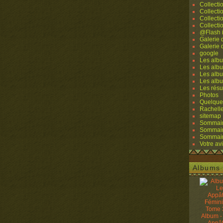
Collecti
Collecti
Collecti
Collecti
@Flash 
Galerie
Galerie
google
Les albu
Les albu
Les albu
Les alb
Les résu
Photos
Quelque
Rachell
sitemap
Sommaire
Sommaire
Sommaire
Votre avi
Albums 
Album -