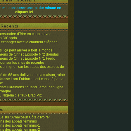
is est important
e me consacrer une petite minute en
cliquant ici
s Récents
 persuadée d’être en couple avec
o DiCaprio
it échanger avec le chanteur Stéphan
 : ça peut arriver à tout le monde !
eurs de Chris : Episode N°2 douglas
eurs de Chris : Episode N°1 Fredo
tour sur les sites de recontre
 en ligne : sur les traces des escrocs de
ité de 68 ans doit vendre sa maison, ruiné
fausse Lara Fabian : il est consolé par la
se
dats ukrainiens : quand l’amour en ligne
’arnaque
du Nigéria : le faux Brad Pitt
es
e sur "Arnacoeur Côte d'Ivoire"
ons des appâts féminins
ons des appâts féminins-1
ons des appâts féminins-2