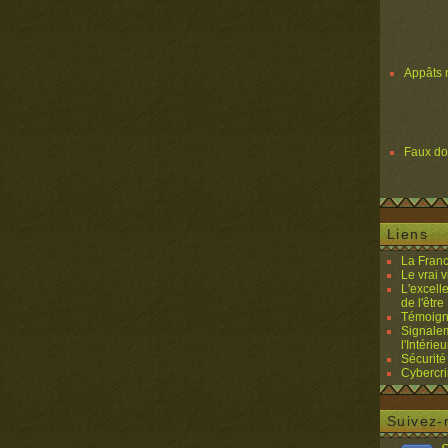
Appâts 
Faux d
Liens
La Franc
Le vrai 
L'excell
de l'être 
Témoigna
Signalem
l'Intérieu
Sécurité
Cybercri
Suivez-