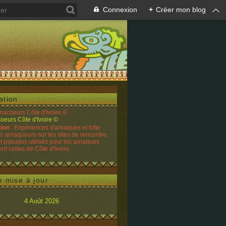
Connexion
+
Créer mon blog
ation
rnacoeurs Côte d'Ivoire ©
tion
: Expériences d'arnaques et lutte
es arnaqueurs sur les sites de rencontre.
t pseudos utilisés pour les arnaques
t celles de Côte d'Ivoire
e mise à jour
4 Août 2026