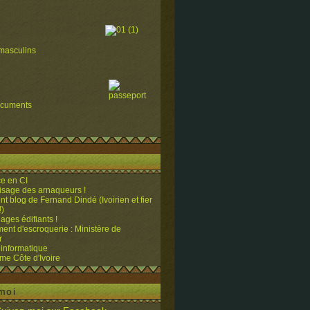
masculins
ocuments
e en CI
visage des arnaqueurs !
ent blog de Fernand Dindé (Ivoirien et fier
!)
ges édifiants !
ent d'escroquerie : Ministère de
r
 informatique
me Côte d'Ivoire
moi