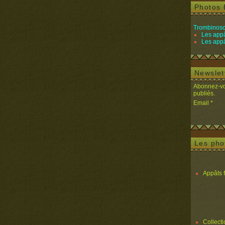
Photos 
Trombinosc
Les appâ
Les appâ
Newslet
Abonnez-vou
publiés.
Email
Les pho
Appâts 
Collect