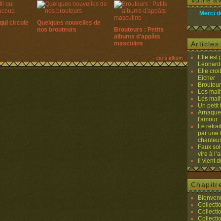
Votre av
Merci d
qui circule
Quelques nouvelles de
nos brouteurs
Brouteurs : Petits
albums d'appâts
masculins
Article
Elle est
-
dans
album
Leonard
Elle cro
Eicher
Brouteurs
Les malh
Les malh
Un petit 
Arnaques
l'amour
Le retra
par une 
chanteu
Faux sol
vire à l
Il vient 
Chapitr
Bienvenu
Collecti
Collecti
Collecti