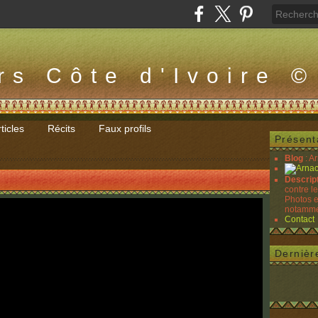
rs Côte d'Ivoire ©
ticles
Récits
Faux profils
Présent
Blog
: A
Descrip
contre l
Photos e
notammen
Contact
Dernièr