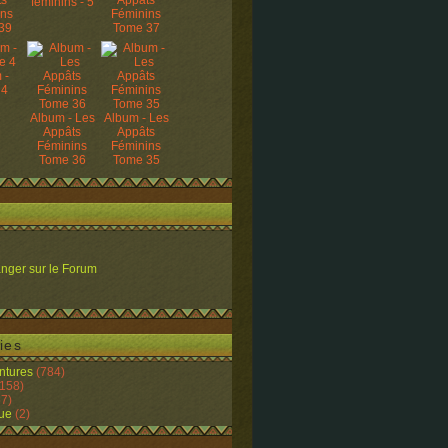
ts
Appâts
féminins - 5
ins
Féminins
39
Tome 37
 -
 4
Album - Les
Album - Les
Appâts
Appâts
Féminins
Féminins
Tome 36
Tome 35
nger sur le Forum
ies
ntures
(784)
158)
7)
ue
(2)