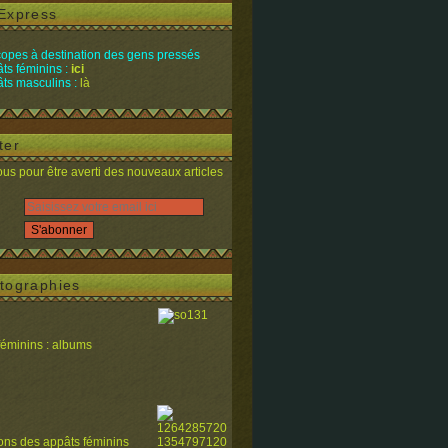
Express
opes à destination des gens pressés
ts féminins :
ici
ts masculins :
là
ter
s pour être averti des nouveaux articles
tographies
féminins : albums
ions des appâts féminins