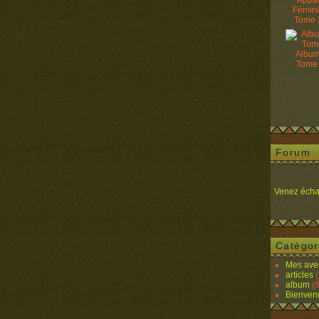
Appâ
Fémin
Tome 
Album
Tome
Forum
Venez écha
Catégor
Mes ave
articles
(
album
(6
Bienven